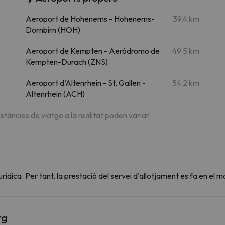
m
Aeroport de Hohenems - Hohenems-
39.4 km
Dornbirn (HOH)
m
Aeroport de Kempten - Aeródromo de
49.5 km
Kempten-Durach (ZNS)
Aeroport d’Altenrhein - St. Gallen -
54.2 km
Altenrhein (ACH)
istàncies de viatge a la realitat poden variar.
dica. Per tant, la prestació del servei d'allotjament es fa en el m
rg