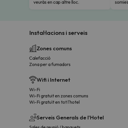
veuràs en cap altre lloc.
somies
Instal·lacions i serveis
Zones comuns
Calefacció
Zona per a fumadors
Wifi i Internet
Wi-Fi
Wi-Fi gratuit en zones comuns
Wi-Fi gratuït en tot l'hotel
Serveis Generals de l'Hotel
Sales de reunió / banquets