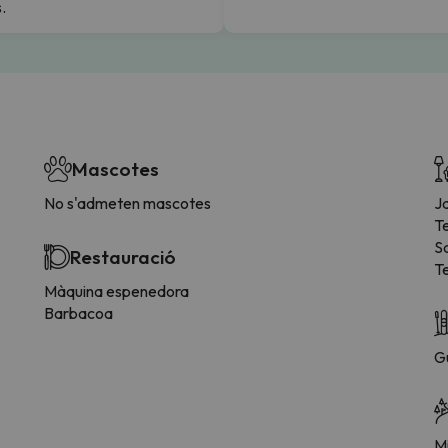
.
Mascotes
No s'admeten mascotes
Ja
T
S
Restauració
T
Màquina espenedora
Barbacoa
G
Mi