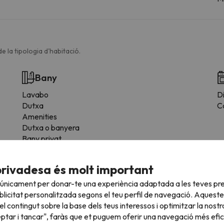
e la tipologia d'habitació.
Bany
Lavabo
Di
Dutxa
C
Amenities
Dutxa o banyera
Bany privat
Paper higiènic
Gel de dutxa
privadesa és molt important
 únicament per donar-te una experiència adaptada a les teves pre
licitat personalitzada segons el teu perfil de navegació. Aqueste
l contingut sobre la base dels teus interessos i optimitzar la nostr
eptar i tancar", faràs que et puguem oferir una navegació més eficie