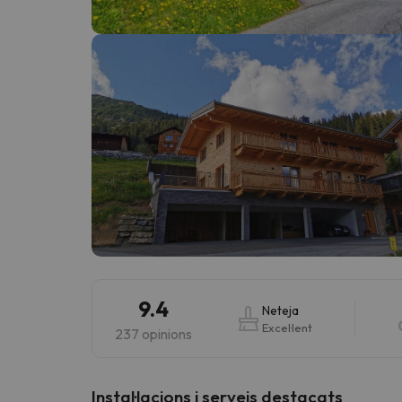
Vaja! Sembla que el nostre cercador ha perdut 
9.4
Neteja
Excel·lent
237 opinions
Instal·lacions i serveis destacats