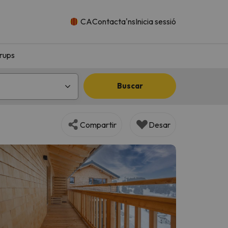
CA
Contacta'ns
Inicia sessió
rups
Buscar
Compartir
Desar