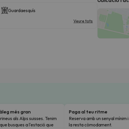
Guardaesquís
Veure tots
tàleg més gran
Paga al teu ritme
rineus als Alps suisses. Tenim
Reserva amb un senyal mínim 
l que busques a l'estació que
la resta còmodament.