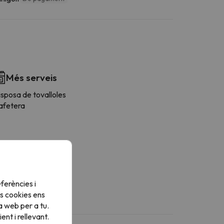
Més serveis
sposa de tovalloles
afetera
ferències i
s cookies ens
a web per a tu.
nt i rellevant.