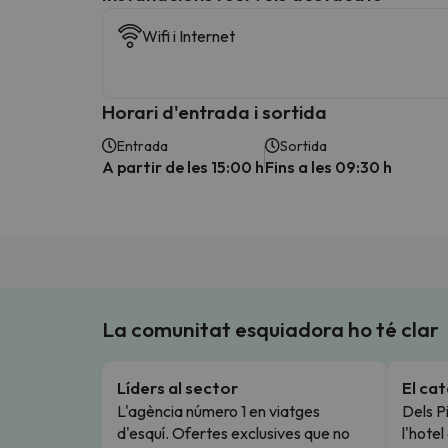
Wifi i Internet
Horari d'entrada i sortida
Entrada
Sortida
A partir de les 15:00 h
Fins a les 09:30 h
La comunitat esquiadora ho té clar
Líders al sector
El ca
L'agència número 1 en viatges
Dels Pi
d'esquí. Ofertes exclusives que no
l'hote