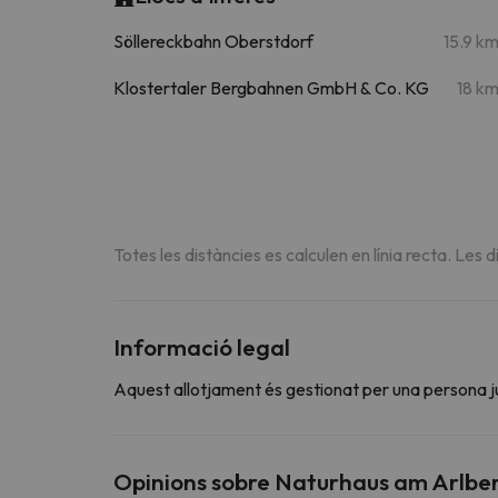
Söllereckbahn Oberstdorf
15.9 k
Klostertaler Bergbahnen GmbH & Co. KG
18 k
Totes les distàncies es calculen en línia recta. Les d
Informació legal
Aquest allotjament és gestionat per una persona jurí
Opinions sobre Naturhaus am Arlbe