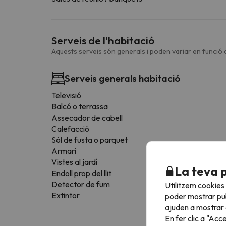
Serveis de l'habitació
Aquests serveis són generals i poden variar en funció d
Serveis generals habitació
Televisió
Balcó o terrassa
Assecador de cabell
Calefacció
Sòl de fusta o parquet
Armari
Vistes al jardí
La teva 
Endoll prop del llit
Detector de fum
Utilitzem cookies
Extintor
poder mostrar pub
ajuden a mostrar e
En fer clic a "Acc