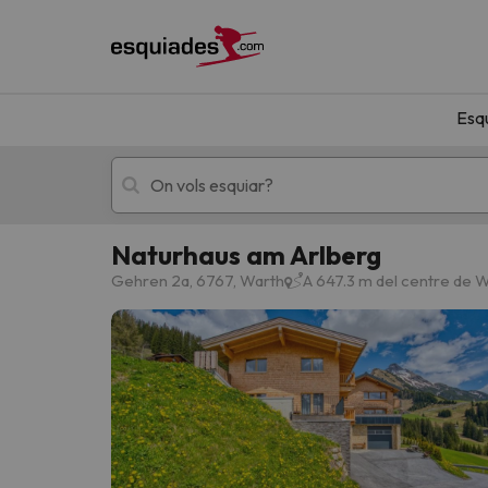
Esq
Naturhaus am Arlberg
Esquí
Escapades
Gehren 2a, 6767, Warth
A 647.3 m del centre de 
!Vaja! No hem trobat resultats que coincideixi