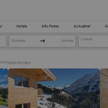
uí
Hotels
Info Pistes
Actualitat
G
2 adults
Entrada
Sortida
Warth
Veure al mapa
n amb la teva cerca. Intenteu modificar la destinació.