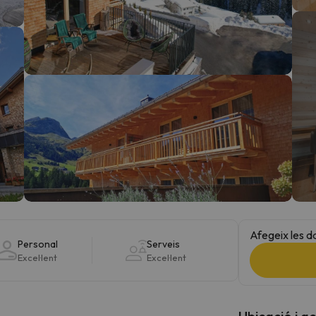
el nord. Quan trobi la seva brúixola torna.
Afegeix les d
Personal
Serveis
Excel·lent
Excel·lent
Ubicació i a