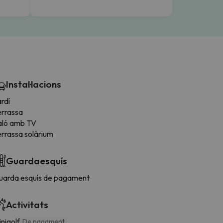
Instal·lacions
rdí
errassa
aló amb TV
errassa solàrium
Guardaesquís
uarda esquís de pagament
Activitats
nigolf
De pagament