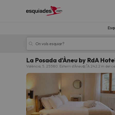
Esq
La Posada d'Àneu by RdA Hote
Esquí
Escapades
València, 5, 25580, Esterri d'Àneu
A 242.2 m del ce
!Vaja! No hem trobat resultats que coincideixi