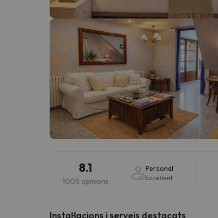
Vaja! Sembla que el nostre cercador ha perdut 
8.1
Personal
Excel·lent
1005 opinions
Instal·lacions i serveis destacats