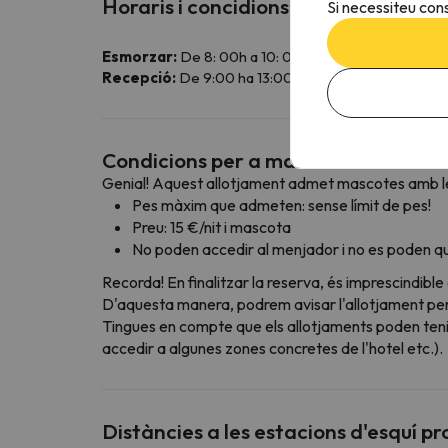
Horaris i concidions especials
Si necessiteu cons
Esmorzar:
De 8: 00h a 10: 00h.
Recepció:
De 9:00 ha 13:00 hi de 16:00 ha 19:00 h. 
Condicions per a mascotes
Genial! Aquest allotjament admet mascotes amb le
Pes màxim que admeten: sense límit de pes!
Preu: 15 €/nit i mascota
No poden accedir al menjador i no es poden qu
Recorda! En finalitzar la reserva, és imprescindible
D'aquesta manera, podrem avisar l'allotjament perqu
Tingues en compte que els allotjaments poden teni
accedir a algunes zones concretes de l'hotel etc.).
Distàncies a les estacions d'esquí p