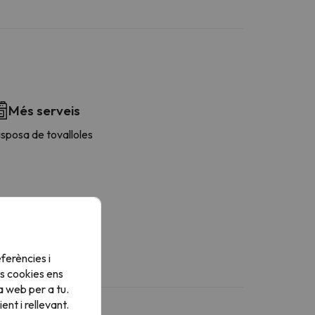
Més serveis
sposa de tovalloles
ferències i
s cookies ens
a web per a tu.
nt i rellevant.