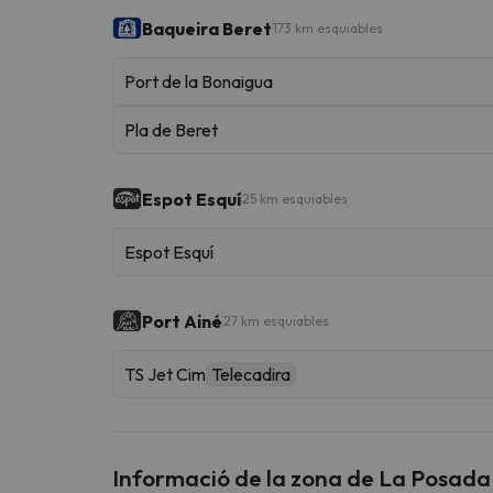
Baqueira Beret
173 km esquiables
Port de la Bonaigua
Pla de Beret
Espot Esquí
25 km esquiables
Espot Esquí
Port Ainé
27 km esquiables
TS Jet Cim
Telecadira
Informació de la zona de La Posada