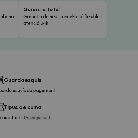
Garantia Total
i abona
Garantia de neu, cancel·lació flexible i
atenció 24h.
Guardaesquís
uarda esquís de pagament
Tipus de cuina
nú infantil
De pagament