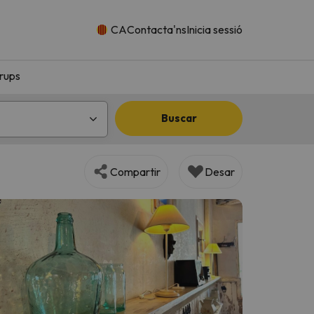
CA
Contacta'ns
Inicia sessió
rups
Buscar
Compartir
Desar