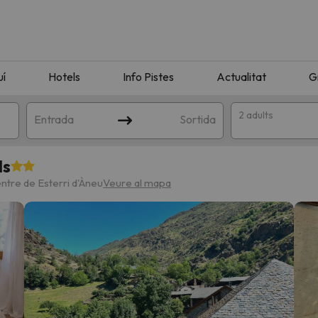
uí
Hotels
Info Pistes
Actualitat
G
2 adults
Entrada
Sortida
ls
ntre de Esterri d'Àneu
Veure al mapa
n amb la teva cerca. Intenteu modificar la destinació.