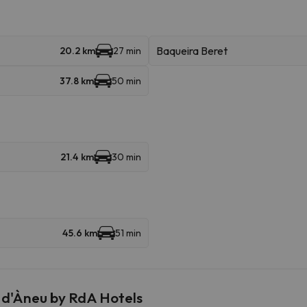
Baqueira Beret
20.2 km
27 min
37.8 km
50 min
21.4 km
30 min
45.6 km
51 min
 d'Àneu by RdA Hotels