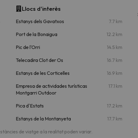
Llocs d'interès
m
Estanys dels Gavatxos
7.7 km
Port de la Bonaigua
12.2 km
Pic de l'Orri
14.5 km
Telecadira Clot der Os
16.7 km
Estanys de les Corticelles
16.9 km
Empresa de actividades turísticas
17.1 km
Montgarri Outdoor
Pica d'Estats
17.2 km
Estanys de la Montanyeta
17.7 km
istàncies de viatge a la realitat poden variar.