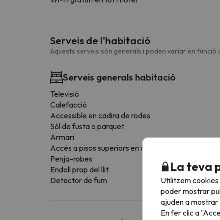
Serveis de l'habitació
Aquests serveis són generals i poden variar en funció d
Serveis generals habitació
Televisió
Calefacció
Accessible en cadira de rodes
Sòl de fusta o parquet
Armari
Accés a pisos superiors en ascensor
Penja-robes
La teva 
Endoll prop del llit
Utilitzem cookies
Detector de fum
poder mostrar pub
ajuden a mostrar e
En fer clic a "Acc