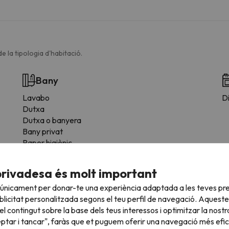
e la tipologia d'habitació.
Bany
Lavabo
Di
Dutxa
Dutxa o banyera
Bany privat
Paper higiènic
Xampú
Gel de dutxa
privadesa és molt important
 únicament per donar-te una experiència adaptada a les teves pre
licitat personalitzada segons el teu perfil de navegació. Aqueste
l contingut sobre la base dels teus interessos i optimitzar la nostr
eptar i tancar", faràs que et puguem oferir una navegació més eficie