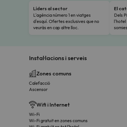
Líders al sector
El ca
L'agència número 1 en viatges
Dels Pi
d'esquí. Ofertes exclusives que no
l'hote
veuràs en cap altre lloc.
somies
Instal·lacions i serveis
Zones comuns
Calefacció
Ascensor
Wifi i Internet
Wi-Fi
Wi-Fi gratuit en zones comuns
Wi-Fi gratuït en tot l'hotel