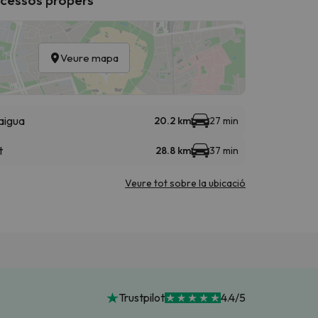
Veure mapa
aigua
20.2 km
27 min
t
28.8 km
37 min
Veure tot sobre la ubicació
Trustpilot
4.4/5