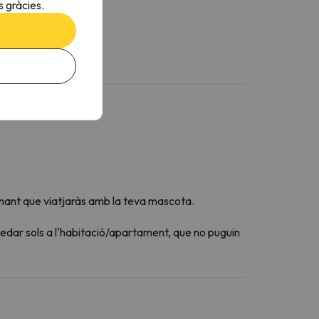
 gràcies.
otjament prèviament.
mant que viatjaràs amb la teva mascota.
edar sols a l'habitació/apartament, que no puguin