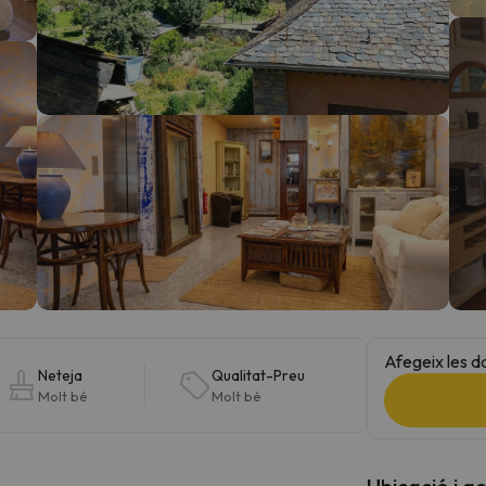
el nord. Quan trobi la seva brúixola torna.
Afegeix les d
Neteja
Qualitat-Preu
Molt bé
Molt bé
Ubicació i a