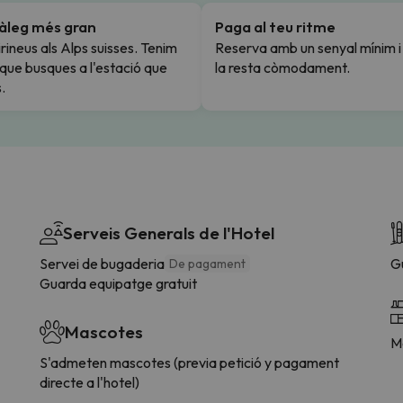
tàleg més gran
Paga al teu ritme
rineus als Alps suisses. Tenim
Reserva amb un senyal mínim 
l que busques a l'estació que
la resta còmodament.
.
Serveis Generals de l'Hotel
Servei de bugaderia
G
De pagament
Guarda equipatge gratuit
Mascotes
Me
S'admeten mascotes (previa petició y pagament
directe a l'hotel)