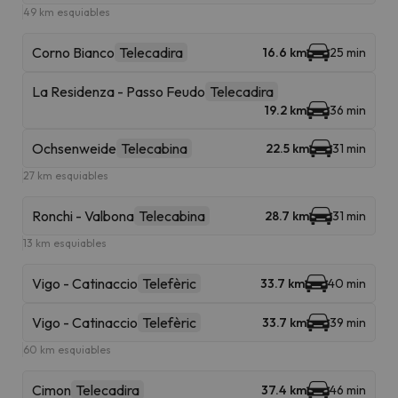
49 km esquiables
Corno Bianco
Telecadira
16.6 km
25 min
La Residenza - Passo Feudo
Telecadira
19.2 km
36 min
Ochsenweide
Telecabina
22.5 km
31 min
27 km esquiables
Ronchi - Valbona
Telecabina
28.7 km
31 min
13 km esquiables
Vigo - Catinaccio
Telefèric
33.7 km
40 min
Vigo - Catinaccio
Telefèric
33.7 km
39 min
60 km esquiables
Cimon
Telecadira
37.4 km
46 min