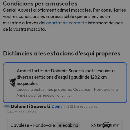
Condicions per a mascotes
Genial! Aquest allotjament admet mascotes. Per consultar les
vostres condicions és imprescindible que ens envieu un
missatge a través del
apartat de contacte
informant del pes
de la vostra mascota.
Distàncies a les estacions d'esquí properes
Amb el forfet de Dolomiti Superski pots esquiar a
diverses estacions d'esquí i gaudir de 1282 km
esquiables
L'accés a pistes més proper és Cavalese - Fondovalle a .
A més podràs esquiar a , , , , , , i .
Dolomiti Superski
Domini
1282 km esquiables
24 km esquiables
Cavalese - Fondovalle
Telecabina
5.5 km
8 min