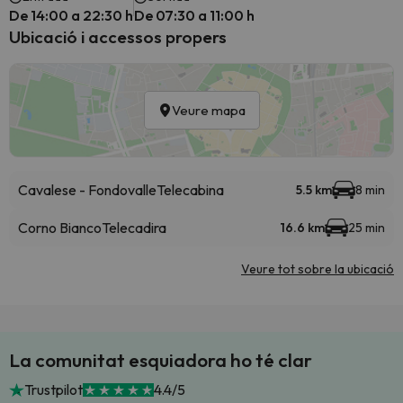
De 14:00 a 22:30 h
De 07:30 a 11:00 h
Ubicació i accessos propers
Veure mapa
Cavalese - Fondovalle
Telecabina
5.5 km
8 min
Corno Bianco
Telecadira
16.6 km
25 min
Veure tot sobre la ubicació
La comunitat esquiadora ho té clar
Trustpilot
4.4/5