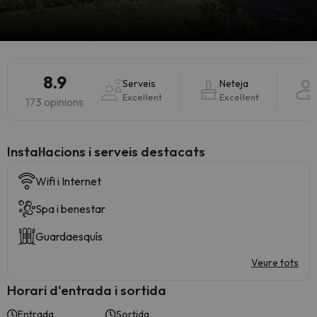
8.9
Serveis
Neteja
Excel·lent
Excel·lent
173 opinions
Instal·lacions i serveis destacats
Wifi i Internet
Spa i benestar
Guardaesquís
Veure tots
Horari d'entrada i sortida
Entrada
Sortida