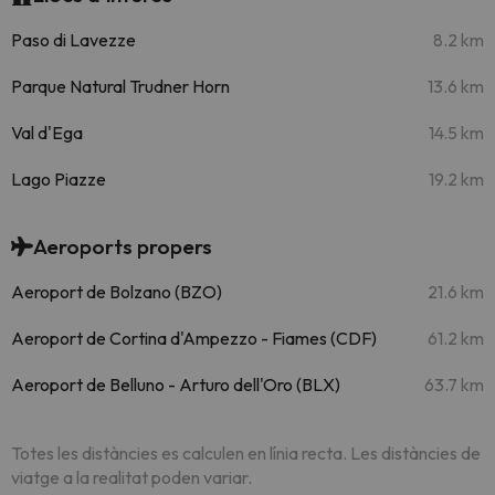
Paso di Lavezze
8.2 km
Parque Natural Trudner Horn
13.6 km
Val d'Ega
14.5 km
Lago Piazze
19.2 km
Aeroports propers
Aeroport de Bolzano (BZO)
21.6 km
Aeroport de Cortina d'Ampezzo - Fiames (CDF)
61.2 km
Aeroport de Belluno - Arturo dell'Oro (BLX)
63.7 km
Totes les distàncies es calculen en línia recta. Les distàncies de
viatge a la realitat poden variar.