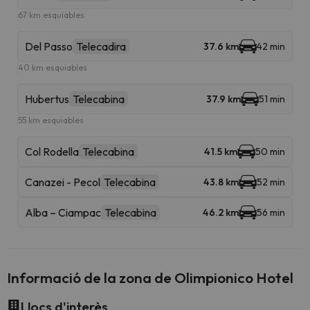
67 km esquiables
Del Passo
Telecadira
37.6 km
42 min
40 km esquiables
Hubertus
Telecabina
37.9 km
51 min
55 km esquiables
Col Rodella
Telecabina
41.5 km
50 min
Canazei - Pecol
Telecabina
43.8 km
52 min
Alba – Ciampac
Telecabina
46.2 km
56 min
Informació de la zona de Olimpionico Hotel
Llocs d'interès