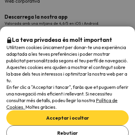
Web corporativa
Descarrega la nostra app
Valorada amb una mitjana de 4,6/5 en iOS i Android.
La teva privadesa és molt important
Utilitzem cookies únicament per donar-te una experiència
adaptada a les teves preferències i poder mostrar
publicitat personalitzada segons el teu perfil de navegació.
Aquestes cookies ens ajuden a mostrar el contingut sobre
la base dels teus interessos i optimitzar la nostra web per a
tu.
En fer clic a "Acceptar i tancar", faràs que et puguem oferir
Acceptem
una navegació més eficient i rellevant. Si necessiteu
consultar més detalls, podeu llegir la nostra
Política de
Cookies.
Moltes gràcies.
Condicions generals
Acceptar i ocultar
Privadesa de dades
Afegeix les dates per comprovar la disponibilitat
Política de cookies
Rebutjar