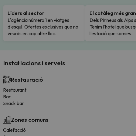
Líders al sector
El catàleg més gran
L'agència número 1 en viatges
Dels Pirineus als Alps 
d'esquí. Ofertes exclusives que no
Tenim l'hotel que busq
veuràs en cap altre lloc.
l'estació que somies.
Instal·lacions i serveis
Restauració
Restaurant
Bar
Snack bar
Zones comuns
Calefacció