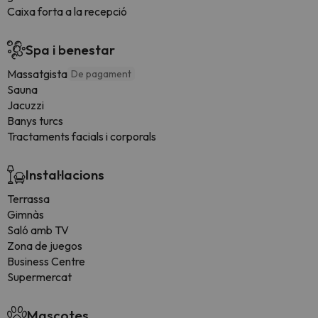
Caixa forta a la recepció
Spa i benestar
Massatgista
De pagament
Sauna
Jacuzzi
Banys turcs
Tractaments facials i corporals
Instal·lacions
Terrassa
Gimnàs
Saló amb TV
Zona de juegos
Business Centre
Supermercat
Mascotes