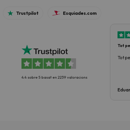
Trustpilot
Esquiades.com
Tot p
Tot p
4.4 sobre 5 basat en 2239 valoracions
Edua