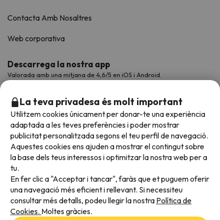
Contacta Amb Nosaltres
Web corporativa
Descarrega la nostra app
Valorada amb una mitjana de 4,6/5 en iOS i Android.
La teva privadesa és molt important
Utilitzem cookies únicament per donar-te una experiència
adaptada a les teves preferències i poder mostrar
publicitat personalitzada segons el teu perfil de navegació.
Aquestes cookies ens ajuden a mostrar el contingut sobre
la base dels teus interessos i optimitzar la nostra web per a
tu.
En fer clic a "Acceptar i tancar", faràs que et puguem oferir
Acceptem
una navegació més eficient i rellevant. Si necessiteu
consultar més detalls, podeu llegir la nostra
Política de
Cookies.
Moltes gràcies.