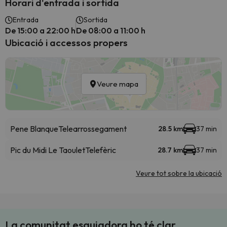
Horari d'entrada i sortida
Entrada
Sortida
De 15:00 a 22:00 h
De 08:00 a 11:00 h
Ubicació i accessos propers
Veure mapa
Pene Blanque
Telearrossegament
28.5 km
37 min
Pic du Midi Le Taoulet
Telefèric
28.7 km
37 min
Veure tot sobre la ubicació
La comunitat esquiadora ho té clar