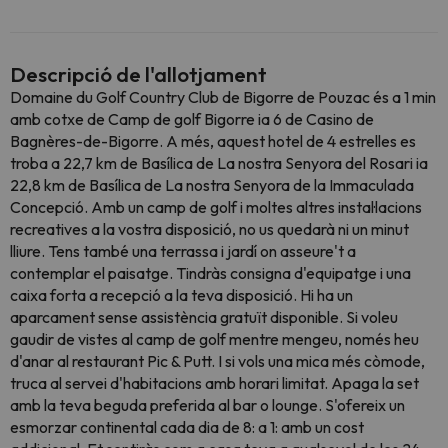
Descripció de l'allotjament
Domaine du Golf Country Club de Bigorre de Pouzac és a 1 min
amb cotxe de Camp de golf Bigorre ia 6 de Casino de
Bagnères-de-Bigorre. A més, aquest hotel de 4 estrelles es
troba a 22,7 km de Basílica de La nostra Senyora del Rosari ia
22,8 km de Basílica de La nostra Senyora de la Immaculada
Concepció. Amb un camp de golf i moltes altres instal·lacions
recreatives a la vostra disposició, no us quedarà ni un minut
lliure. Tens també una terrassa i jardí on asseure't a
contemplar el paisatge. Tindràs consigna d'equipatge i una
caixa forta a recepció a la teva disposició. Hi ha un
aparcament sense assistència gratuït disponible. Si voleu
gaudir de vistes al camp de golf mentre mengeu, només heu
d'anar al restaurant Pic & Putt. I si vols una mica més còmode,
truca al servei d'habitacions amb horari limitat. Apaga la set
amb la teva beguda preferida al bar o lounge. S'ofereix un
esmorzar continental cada dia de 8: a 1: amb un cost