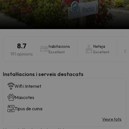
8.7
habitacions
Neteja
Excel·lent
Excel·lent
191 opinions
Instal·lacions i serveis destacats
Wifi i Internet
Mascotes
Tipus de cuina
Veure tots