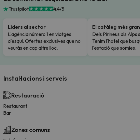
Trustpilot
4.4/5
Líders al sector
El catàleg més gran
L'agència número 1 en viatges
Dels Pirineus als Alps 
d'esquí. Ofertes exclusives que no
Tenim l'hotel que busq
veuràs en cap altre lloc.
l'estació que somies.
Instal·lacions i serveis
Restauració
Restaurant
Bar
Zones comuns