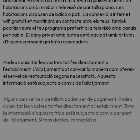
addicional. Et sentiràs com a casa teva a qualsevol de les 24
habitacions amb minibar i televisió de pantalla plana. Les
habitacions disposen de balcó o pati. La connexió a internet
wifi gratuït et mantindrà en contacte amb els teus; també
podràs veure el teu programa preferit a la televisió amb canals
per cable. El bany privat amb dutxa està equipat amb articles
d'higiene personal gratuïts i assecadors.
Podeu consultar les vostres tarifes directament a
l'establiment. L'allotjament pot canviar la manera com ofereix
el servei de restauració segons necessitats. Aquesta
informació està subjecta a canvis de l'allotjament.
Alguns dels serveis detallats poden ser de pagament. Podeu
consultar les vostres tarifes directament a l'establiment. Tota
la informació d'aquesta fitxa està subjecta a canvis per part
de l'allotjament. Si tens dubtes, contacta'ns.