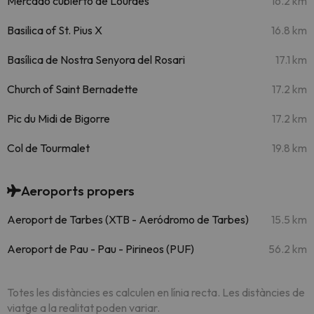
Mercado cubierto de Lourdes
16.2 km
Basilica of St. Pius X
16.8 km
Basílica de Nostra Senyora del Rosari
17.1 km
Church of Saint Bernadette
17.2 km
Pic du Midi de Bigorre
17.2 km
Col de Tourmalet
19.8 km
Aeroports propers
Aeroport de Tarbes (XTB - Aeródromo de Tarbes)
15.5 km
Aeroport de Pau - Pau - Pirineos (PUF)
56.2 km
Totes les distàncies es calculen en línia recta. Les distàncies de
viatge a la realitat poden variar.