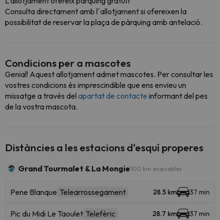
L'allotjament ofereix pàrquing gratuït
Consulta directament amb l´allotjament si ofereixen la
possibilitat de reservar la plaça de pàrquing amb antelació.
Condicions per a mascotes
Genial! Aquest allotjament admet mascotes. Per consultar les
vostres condicions és imprescindible que ens envieu un
missatge a través del
apartat de contacte
informant del pes
de la vostra mascota.
Distàncies a les estacions d'esquí properes
Grand Tourmalet & La Mongie
100 km esquiables
Pene Blanque
Telearrossegament
28.5 km
37 min
Pic du Midi Le Taoulet
Telefèric
28.7 km
37 min