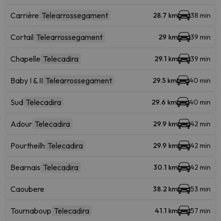
Carrière
Telearrossegament
28.7 km
38 min
Cortail
Telearrossegament
29 km
39 min
Chapelle
Telecadira
29.1 km
39 min
Baby I & II
Telearrossegament
29.5 km
40 min
Sud
Telecadira
29.6 km
40 min
Adour
Telecadira
29.9 km
42 min
Pourtheilh
Telecadira
29.9 km
42 min
Bearnais
Telecadira
30.1 km
42 min
Caoubere
38.2 km
53 min
Tournaboup
Telecadira
41.1 km
57 min