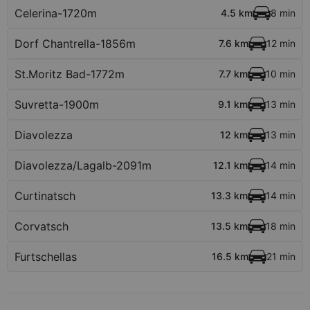
Celerina-1720m
4.5 km
8 min
Dorf Chantrella-1856m
7.6 km
12 min
St.Moritz Bad-1772m
7.7 km
10 min
Suvretta-1900m
9.1 km
13 min
Diavolezza
12 km
13 min
Diavolezza/Lagalb-2091m
12.1 km
14 min
Curtinatsch
13.3 km
14 min
Corvatsch
13.5 km
18 min
Furtschellas
16.5 km
21 min