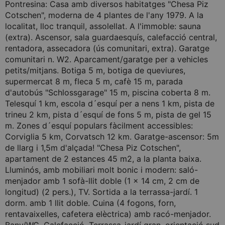
Pontresina: Casa amb diversos habitatges "Chesa Piz
Cotschen", moderna de 4 plantes de l'any 1979. A la
localitat, lloc tranquil, assolellat. A l'immoble: sauna
(extra). Ascensor, sala guardaesquís, calefacció central,
rentadora, assecadora (ús comunitari, extra). Garatge
comunitari n. W2. Aparcament/garatge per a vehicles
petits/mitjans. Botiga 5 m, botiga de queviures,
supermercat 8 m, fleca 5 m, cafè 15 m, parada
d'autobús "Schlossgarage" 15 m, piscina coberta 8 m.
Telesquí 1 km, escola d´esquí per a nens 1 km, pista de
trineu 2 km, pista d´esquí de fons 5 m, pista de gel 15
m. Zones d´esquí populars fàcilment accessibles:
Corviglia 5 km, Corvatsch 12 km. Garatge-ascensor: 5m
de llarg i 1,5m d'alçada! "Chesa Piz Cotschen",
apartament de 2 estances 45 m2, a la planta baixa.
Lluminós, amb mobiliari molt bonic i modern: saló-
menjador amb 1 sofà-llit doble (1 x 14 cm, 2 cm de
longitud) (2 pers.), TV. Sortida a la terrassa-jardí. 1
dorm. amb 1 llit doble. Cuina (4 fogons, forn,
rentavaixelles, cafetera elèctrica) amb racó-menjador.