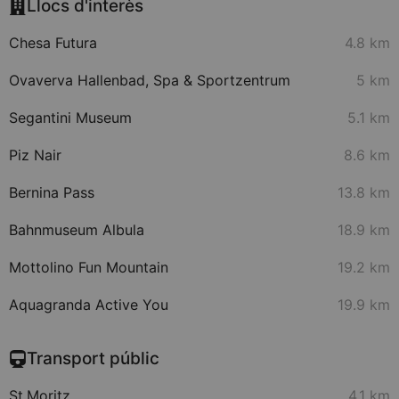
Llocs d'interès
Chesa Futura
4.8 km
Ovaverva Hallenbad, Spa & Sportzentrum
5 km
Segantini Museum
5.1 km
Piz Nair
8.6 km
Bernina Pass
13.8 km
Bahnmuseum Albula
18.9 km
Mottolino Fun Mountain
19.2 km
Aquagranda Active You
19.9 km
Transport públic
St.Moritz
4.1 km