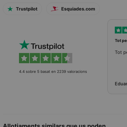
Trustpilot
Esquiades.com
Tot pe
Tot p
4.4 sobre 5 basat en 2239 valoracions
Edua
Allotjaments similars que us poden