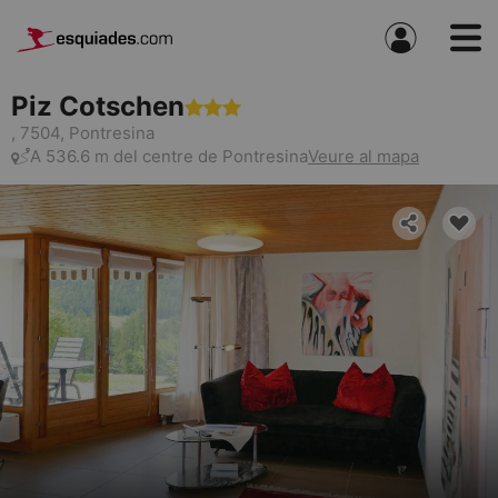
Piz Cotschen
, 7504, Pontresina
A 536.6 m del centre de Pontresina
Veure al mapa