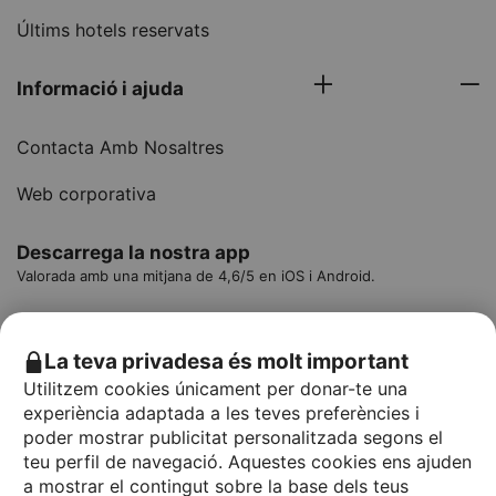
Últims hotels reservats
Informació i ajuda
Contacta Amb Nosaltres
Web corporativa
Descarrega la nostra app
Valorada amb una mitjana de 4,6/5 en iOS i Android.
La teva privadesa és molt important
Utilitzem cookies únicament per donar-te una
experiència adaptada a les teves preferències i
poder mostrar publicitat personalitzada segons el
teu perfil de navegació. Aquestes cookies ens ajuden
a mostrar el contingut sobre la base dels teus