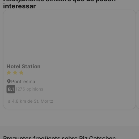
interessar
Hotel Station
Pontresina
8.1
1276 opinions
a 4.8 km de St. Moritz
Preguntes freqüents sobre Piz Cotschen