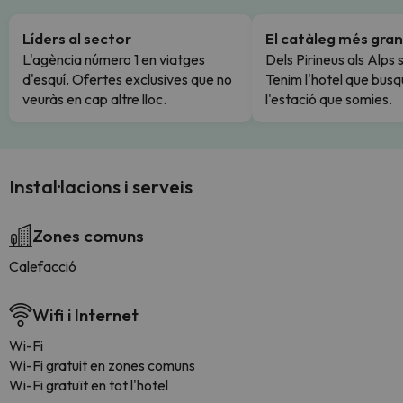
Líders al sector
El catàleg més gran
L'agència número 1 en viatges
Dels Pirineus als Alps 
d'esquí. Ofertes exclusives que no
Tenim l'hotel que busq
veuràs en cap altre lloc.
l'estació que somies.
Instal·lacions i serveis
Zones comuns
Calefacció
Wifi i Internet
Wi-Fi
Wi-Fi gratuit en zones comuns
Wi-Fi gratuït en tot l'hotel