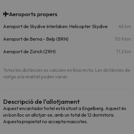
Aeroports propers
Aeroport de Skydive Interlaken: Helicopter Skydive
45 km
Aeroport de Berna - Belp (BRN)
70.9 km
Aeroport de Zürich (ZRH)
71.2 km
Totes les distàncies es calculen en línia recta. Les distàncies de
viatge a la realitat poden variar.
Descripció de l'allotjament
Aquest encantador hotel està situat a Engelberg. Aquest és
un bon lloc on allotjar-se, amb un total de 12 dormitoris.
Aquesta propietat no accepta mascotes.