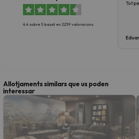
Tot p
4.4 sobre 5 basat en 2239 valoracions
Edua
Allotjaments similars que us poden
interessar