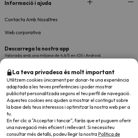
Informació i ajuda
Contacta Amb Nosaltres
Web corporativa
Descarrega la nostra app
Valorada amb una mitjana de 4,6/5 en iOS i Android.
La teva privadesa és molt important
Utilitzem cookies únicament per donar-te una experiència
adaptada a les teves preferències i poder mostrar
publicitat personalitzada segons el teu perfil de navegació.
Aquestes cookies ens ajuden a mostrar el contingut sobre
la base dels teus interessos i optimitzar la nostra web per a
tu.
En fer clic a "Acceptar i tancar", faràs que et puguem oferir
Acceptem
una navegació més eficient i rellevant. Si necessiteu
consultar més detalls, podeu llegir la nostra
Política de