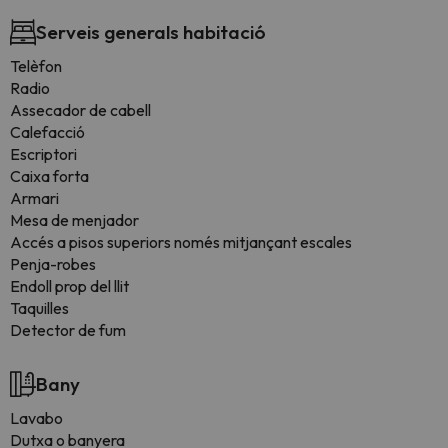
Serveis generals habitació
Telèfon
Radio
Assecador de cabell
Calefacció
Escriptori
Caixa forta
Armari
Mesa de menjador
Accés a pisos superiors només mitjançant escales
Penja-robes
Endoll prop del llit
Taquilles
Detector de fum
Bany
Lavabo
Dutxa o banyera