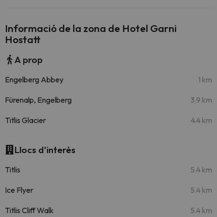
Informació de la zona de Hotel Garni
Hostatt
A prop
Engelberg Abbey
1 km
Fürenalp, Engelberg
3.9 km
Titlis Glacier
4.4 km
Llocs d'interès
Titlis
5.4 km
Ice Flyer
5.4 km
Titlis Cliff Walk
5.4 km