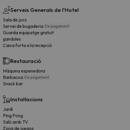
Serveis Generals de l'Hotel
Sala de jocs
Servei de bugaderia
De pagament
Guarda equipatge gratuit
gandules
Caixa forta a la recepció
Restauració
Màquina espenedora
Barbacoa
De pagament
Snack bar
Instal·lacions
Jardí
Ping Pong
Saló amb TV
Zona de juegos