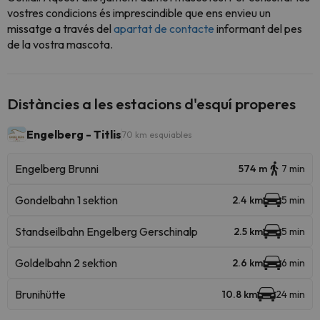
vostres condicions és imprescindible que ens envieu un
missatge a través del
apartat de contacte
informant del pes
de la vostra mascota.
Distàncies a les estacions d'esquí properes
Engelberg - Titlis
70 km esquiables
Engelberg Brunni
574 m
7 min
Gondelbahn 1 sektion
2.4 km
5 min
Standseilbahn Engelberg Gerschinalp
2.5 km
5 min
Goldelbahn 2 sektion
2.6 km
6 min
Brunihütte
10.8 km
24 min