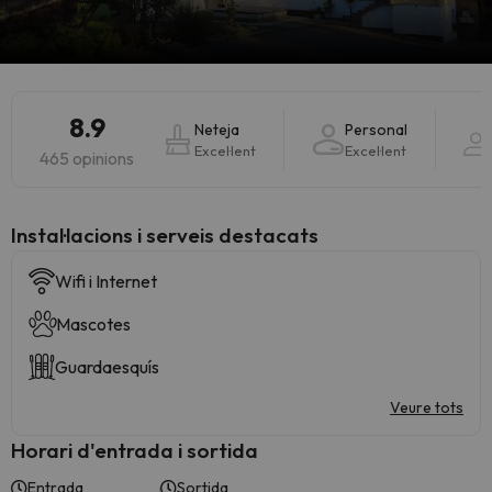
8.9
Neteja
Personal
Excel·lent
Excel·lent
465 opinions
Instal·lacions i serveis destacats
Wifi i Internet
Mascotes
Guardaesquís
Veure tots
Horari d'entrada i sortida
Entrada
Sortida