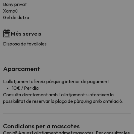
Bany privat
Xampú
Gel de dutxa
Més serveis
Disposa de tovalloles
Aparcament
L'allotjament ofereix pàrquing interior de pagament
10€ / Per dia
Consulta directament amb l´allotjament si ofereixen la
possibilitat de reservar la plaça de pàrquing amb antelació.
Condicions per a mascotes
Genial! Aquest allotjament admet mascotes. Per consultar les