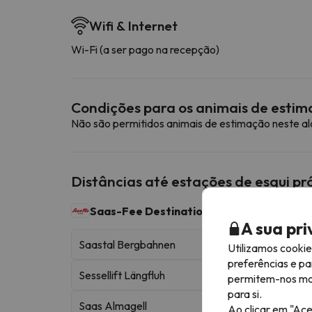
Wifi & Internet
Wi-Fi (a ser pago na recepção)
Condições para os animais de esti
Não são permitidos animais de estimação neste a
Distâncias até estações de esqui p
Saas-Fee Destination pass
100 km esquiáveis
A sua pr
Saastal Bergbahnen
Utilizamos cooki
preferências e pa
Sessellift Längfluh
permitem-nos most
para si.
Saas Almagell
Ao clicar em "Ace