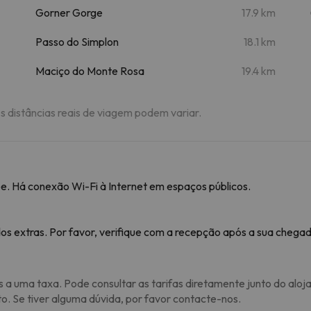
Gorner Gorge
17.9 km
Passo do Simplon
18.1 km
Maciço do Monte Rosa
19.4 km
As distâncias reais de viagem podem variar.
e. Há conexão Wi-Fi à Internet em espaços públicos.
os extras. Por favor, verifique com a recepção após a sua chegad
s a uma taxa. Pode consultar as tarifas diretamente junto do aloj
to. Se tiver alguma dúvida, por favor contacte-nos.