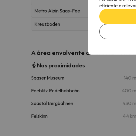
eficiente e relev
Metro Alpin Saas-Fee
Kreuzboden
A área envolvente do Cresta - Two
Nas proximidades
Saaser Museum
140 
Feeblitz Rodelbobbahn
400 
Saastal Bergbahnen
430 
Felskinn
4.4 k