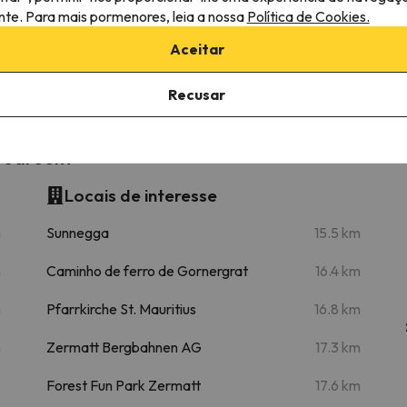
ante. Para mais pormenores, leia a nossa
Política de Cookies.
Mittelallalin
5.6 km
21 min
Aceitar
19.8 km
47 min
Recusar
 Bedroom
Locais de interesse
m
Sunnegga
15.5 km
m
Caminho de ferro de Gornergrat
16.4 km
m
Pfarrkirche St. Mauritius
16.8 km
m
Zermatt Bergbahnen AG
17.3 km
Forest Fun Park Zermatt
17.6 km