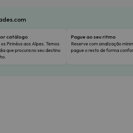
iades.com
or catálogo
Pague ao seu ritmo
os Pirinéus aos Alpes. Temos
Reserve com sinalização míni
dia que procura no seu destino
pague o resto de forma confor
ho.