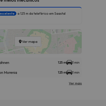
excelente
a 125 m da teleférico em Saastal
Ver mapa
bahnen
125 m
1 min
on Morenia
125 m
1 min
Ver mais