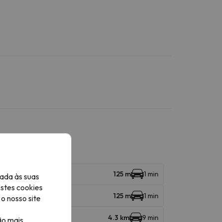
125 m
1 min
ada às suas
Estes cookies
125 m
1 min
o nosso site
4.3 km
9 min
ão mais