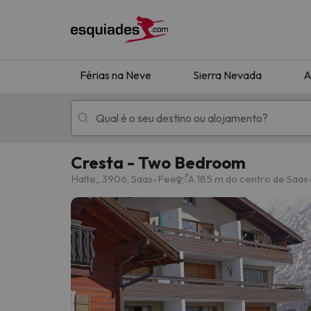
Férias na Neve
Sierra Nevada
A
Cresta - Two Bedroom
Férias na neve
Hotéis de montan
Halte,, 3906, Saas-Fee
A 185 m do centro de Saa
Oops, não encontramos nenhum resultado que 