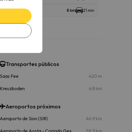
8 km
21 min
Transportes públicos
Saas Fee
420 m
Kreuzboden
4.8 km
Aeroportos próximos
Aeroporto de Sion (SIR)
46.9 km
Aeroporto de Aosta - Corrado Gex
59.3 km