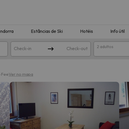
ndorra
Estâncias de Ski
Hotéis
Info útil
2 adultos
Check-in
Check-out
ha
s-Fee
Ver no mapa
corresponda à sua pesquisa. Tente modificar o destino.