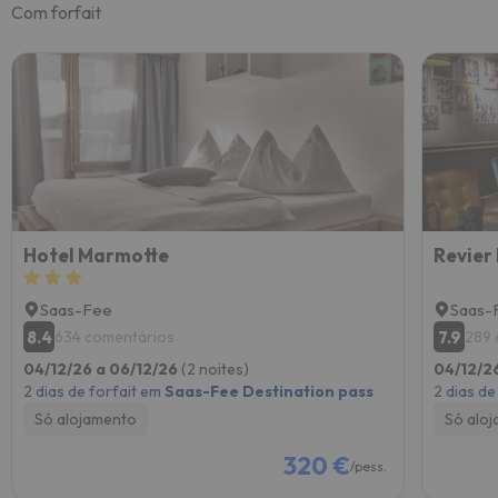
Com forfait
Hotel Marmotte
Revier
Saas-Fee
Saas-
8.4
7.9
634 comentários
289 
04/12/26 a 06/12/26
(2 noites)
04/12/2
2 dias de forfait em
Saas-Fee Destination pass
2 dias de
Só alojamento
Só alo
320 €
/pess.