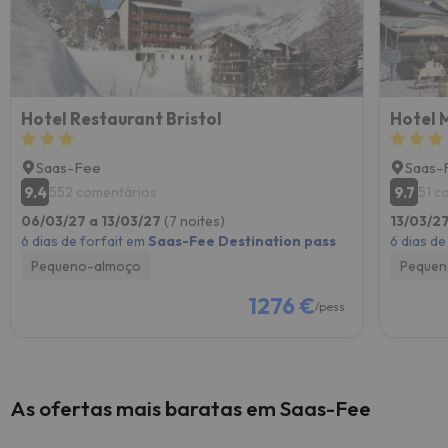
Hotel Restaurant Bristol
Hotel M
Saas-Fee
Saas-
9.4
9.7
552 comentários
51 c
06/03/27 a 13/03/27
(7 noites)
13/03/2
6 dias de forfait em
Saas-Fee Destination pass
6 dias de
Pequeno-almoço
Pequen
1276 €
/pess.
As ofertas mais baratas em Saas-Fee