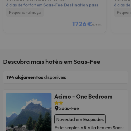
6 dias de forfait em
Saas-Fee Destination pass
6 dias de
Pequeno-almoço
Pequen
1726 €
/pess.
Descubra mais hotéis em Saas-Fee
194
alojamentos
disponíveis
Acimo - One Bedroom
Saas-Fee
Novedad em Esquiades
Este simples VR Villa fica em Saas-