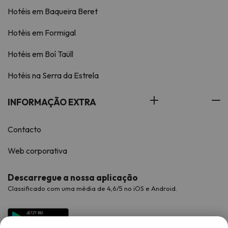
Hotéis em Baqueira Beret
Hotéis em Formigal
Hotéis em Boí Taüll
Hotéis na Serra da Estrela
INFORMAÇÃO EXTRA
Contacto
Web corporativa
Descarregue a nossa aplicação
Classificado com uma média de 4,6/5 no iOS e Android.