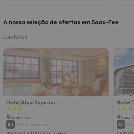
A nossa seleção de ofertas em Saas-Fee
Com forfait
Hotel Alpin Superior
Hotel T
Saas-Fee
Saas-
8.1
8.1
1092 comentários
187 
06/03/27 a 13/03/27
(7 noites)
06/03/2