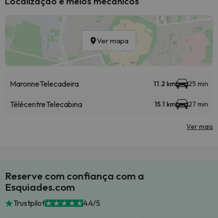
Localização e meios mecânicos
Ver mapa
Maronne
Telecadeira
11.2 km
25 min
Télécentre
Telecabina
15.1 km
27 min
Ver mais
Reserve com confiança com a
Esquiades.com
Trustpilot
4.4/5