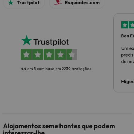
Trustpilot
Esquiades.com
Boa E
Um ex
preci
de ne
4.4 em 5 com base em 2239 avaliações
Migue
Alojamentos semelhantes que podem
interessar-lhe