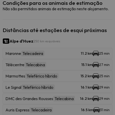
Condições para os animais de estimação
Não são permitidos animais de estimação neste alojamento.
Distâncias até estações de esqui próximas
Alpe d'Huez
250 km esquiáveis
Maronne
Telecadeira
11.2 km
25 min
Télécentre
Telecabina
15.1 km
27 min
Marmottes
Teleférico híbrido
15.2 km
25 min
Le Signal
Teleférico híbrido
16.1 km
29 min
DMC des Grandes Rousses
Telecabina
16.2 km
29 min
Auris Express
Telecadeira
16.5 km
31 min