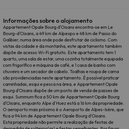
Informações sobre o alojamento
Appartement Opale Bourg d'Oisans encontra-se em Le
Bourg-dʼOisans, a 49 km de Alpexpo e 48 km de Passo do
Galibier, numa área onde pode desfrutar de ciclismo. Com
vistas da cidade e da montanha, este apartamento também
dispõe de acesso Wi-Fi gratuito. Este apartamento tem 1
quarto, uma sala de estar, uma cozinha totalmente equipada
com frigorífico e máquina de café, e 1 casa de banho com
chuveiro e um secador de cabelo. Toalhas e roupa de cama
são providenciadas neste apartamento. É possível praticar
caminhadas, esqui e pesca na área, e Appartement Opale
Bourg d'Oisans dispõe de um ponto de venda de passes de
esqui. Summum fica a 50 km de Appartement Opale Bourg
d'Oisans, enquanto Alpe d'Huez está a 16 km da propriedade.
O aeroporto mais próximo é o Aeroporto de Alpes-Isère, que
fica a 94 km de Appartement Opale Bourg d'Oisans.
Esta propriedade não permite a realização de festas de
despedida de solteiros(as) e festas semelhantes. Por favor,