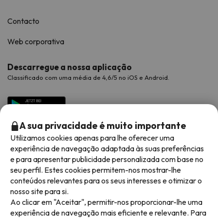
Contacto
Web corporativa
Descarregue a nossa aplicação
Classificado com uma média de 4,6/5 no iOS e Android.
A sua privacidade é muito importante
Utilizamos cookies apenas para lhe oferecer uma
experiência de navegação adaptada às suas preferências
e para apresentar publicidade personalizada com base no
seu perfil. Estes cookies permitem-nos mostrar-lhe
conteúdos relevantes para os seus interesses e otimizar o
Métodos de pagamento disponíveis
nosso site para si.
Ao clicar em "Aceitar", permitir-nos proporcionar-lhe uma
experiência de navegação mais eficiente e relevante. Para