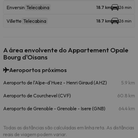
Enversin
Telecabina
18.7 km
26 min
Villette
Telecabina
18.7 km
26 min
A área envolvente do Appartement Opale
Bourg d'Oisans
Aeroportos próximos
Aeroporto de l'Alpe-d'Huez - Henri Giraud (AHZ)
5.9 km
Aeroporto de Courchevel (CVF)
60.8 km
Aeroporto de Grenoble - Grenoble - Isere (GNB)
64.4 km
Todas as distâncias são calculadas em linha reta. As distâncias
reais de viagem podem variar.