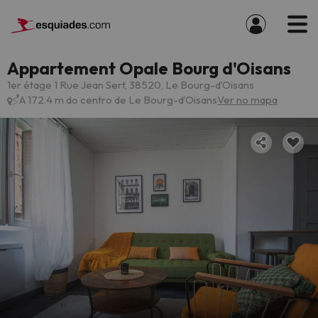
Appartement Opale Bourg d'Oisans
1er étage 1 Rue Jean Sert, 38520, Le Bourg-dʼOisans
A 172.4 m do centro de Le Bourg-dʼOisans
Ver no mapa