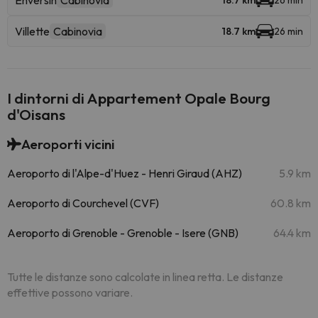
Enversin
Cabinovia
18.7 km
26 min
Villette
Cabinovia
18.7 km
26 min
I dintorni di Appartement Opale Bourg
d'Oisans
Aeroporti vicini
Aeroporto di l'Alpe-d'Huez - Henri Giraud (AHZ)
5.9 km
Aeroporto di Courchevel (CVF)
60.8 km
Aeroporto di Grenoble - Grenoble - Isere (GNB)
64.4 km
Tutte le distanze sono calcolate in linea retta. Le distanze
effettive possono variare.