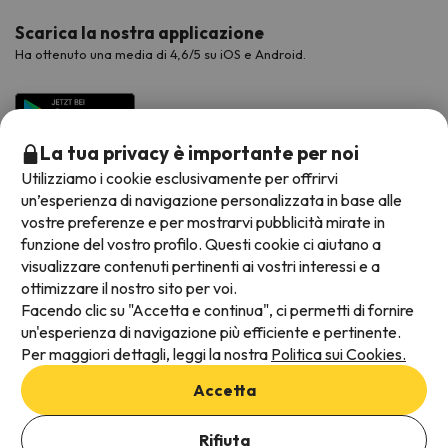
Scarica la nostra applicazione
Ha ottenuto una media di 4,6/5 su iOS e Android.
La tua privacy è importante per noi
Utilizziamo i cookie esclusivamente per offrirvi
un’esperienza di navigazione personalizzata in base alle
vostre preferenze e per mostrarvi pubblicità mirate in
funzione del vostro profilo. Questi cookie ci aiutano a
visualizzare contenuti pertinenti ai vostri interessi e a
Metodi di pagamento disponibili
ottimizzare il nostro sito per voi.
Facendo clic su "Accetta e continua", ci permetti di fornire
un'esperienza di navigazione più efficiente e pertinente.
Per maggiori dettagli, leggi la nostra
Politica sui Cookies.
Termini e condizioni generali
Accetta
Protezione dei dati
Aggiungi date per verificare la disponibilità
Informativa sui cookie
Rifiuta