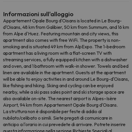
Informazioni sull'alloggio
Appartement Opale Bourg d'Oisans is located in Le Bourg-
dʼOisans, 48 km from Galibier, 50 km from Summum, and 16 km
from Alpe d'Huez. Featuring mountain and city views, this
apartment also comes with free WiFi. The property is non-
smoking and is situated 49 km from AlpExpo. The 1-bedroom
apartment has a living room with a flat-screen TV with
streaming services, a fully equipped kitchen with a dishwasher
and oven, and 1 bathroom with walk-in shower. Towels and bed
linen are available in the apartment. Guests at the apartment
will be able to enjoy activities in and around Le Bourg-dʼOisans,
like fishing and hiking. Skiing and cycling can be enjoyed
nearby, while a ski pass sales point and ski storage space are
also available on-site. The nearest airport is Alpes–Isère
Airport, 94 km from Appartement Opale Bourg d'Oisans.
La struttura non è disponibile per feste di addio al
nubilato/celibato o simili. Siete pregati di comunicare in
anticipo a l'orario in cui prevedete di arrivare. Potrete inserire
questa informazione nella sezione Richieste Speciali al