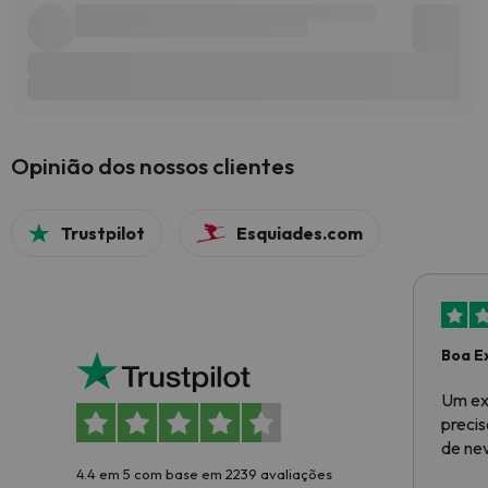
Opinião dos nossos clientes
Trustpilot
Esquiades.com
Boa E
Um ex
preci
de ne
4.4 em 5 com base em 2239 avaliações