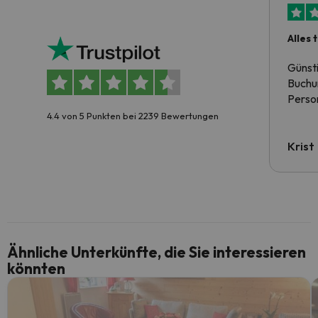
Alles 
Günst
Buchun
Person
4.4 von 5 Punkten bei 2239 Bewertungen
Krist
Ähnliche Unterkünfte, die Sie interessieren
könnten