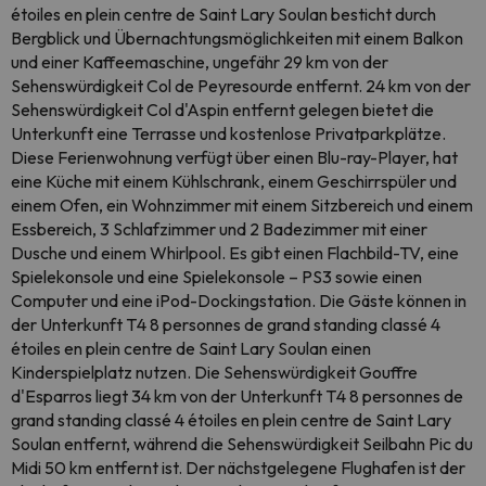
étoiles en plein centre de Saint Lary Soulan besticht durch
Bergblick und Übernachtungsmöglichkeiten mit einem Balkon
und einer Kaffeemaschine, ungefähr 29 km von der
Sehenswürdigkeit Col de Peyresourde entfernt. 24 km von der
Sehenswürdigkeit Col d'Aspin entfernt gelegen bietet die
Unterkunft eine Terrasse und kostenlose Privatparkplätze.
Diese Ferienwohnung verfügt über einen Blu-ray-Player, hat
eine Küche mit einem Kühlschrank, einem Geschirrspüler und
einem Ofen, ein Wohnzimmer mit einem Sitzbereich und einem
Essbereich, 3 Schlafzimmer und 2 Badezimmer mit einer
Dusche und einem Whirlpool. Es gibt einen Flachbild-TV, eine
Spielekonsole und eine Spielekonsole – PS3 sowie einen
Computer und eine iPod-Dockingstation. Die Gäste können in
der Unterkunft T4 8 personnes de grand standing classé 4
étoiles en plein centre de Saint Lary Soulan einen
Kinderspielplatz nutzen. Die Sehenswürdigkeit Gouffre
d'Esparros liegt 34 km von der Unterkunft T4 8 personnes de
grand standing classé 4 étoiles en plein centre de Saint Lary
Soulan entfernt, während die Sehenswürdigkeit Seilbahn Pic du
Midi 50 km entfernt ist. Der nächstgelegene Flughafen ist der