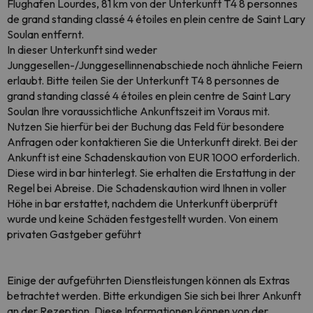
Flughafen Lourdes, 81 km von der Unterkunft T4 8 personnes
de grand standing classé 4 étoiles en plein centre de Saint Lary
Soulan entfernt.
In dieser Unterkunft sind weder
Junggesellen-/Junggesellinnenabschiede noch ähnliche Feiern
erlaubt. Bitte teilen Sie der Unterkunft T4 8 personnes de
grand standing classé 4 étoiles en plein centre de Saint Lary
Soulan Ihre voraussichtliche Ankunftszeit im Voraus mit.
Nutzen Sie hierfür bei der Buchung das Feld für besondere
Anfragen oder kontaktieren Sie die Unterkunft direkt. Bei der
Ankunft ist eine Schadenskaution von EUR 1000 erforderlich.
Diese wird in bar hinterlegt. Sie erhalten die Erstattung in der
Regel bei Abreise. Die Schadenskaution wird Ihnen in voller
Höhe in bar erstattet, nachdem die Unterkunft überprüft
wurde und keine Schäden festgestellt wurden. Von einem
privaten Gastgeber geführt
Einige der aufgeführten Dienstleistungen können als Extras
betrachtet werden. Bitte erkundigen Sie sich bei Ihrer Ankunft
an der Rezeption. Diese Informationen können von der