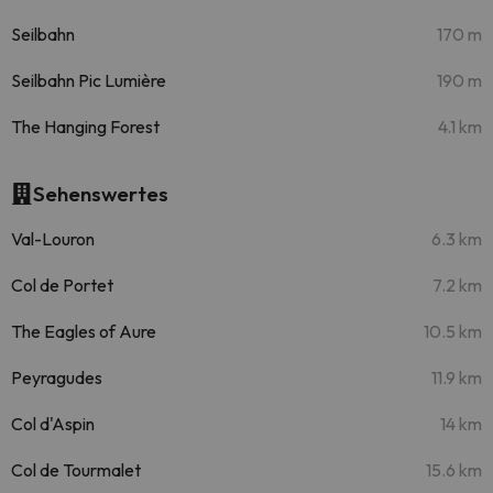
Seilbahn
170 m
Seilbahn Pic Lumière
190 m
The Hanging Forest
4.1 km
Sehenswertes
Val-Louron
6.3 km
Col de Portet
7.2 km
The Eagles of Aure
10.5 km
Peyragudes
11.9 km
Col d'Aspin
14 km
Col de Tourmalet
15.6 km