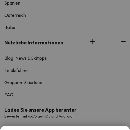
Spanien
Österreich
Italien
Nützliche Informationen
Blog, News & Skitipps
Ihr Skiführer
Gruppen-Skiurlaub
FAQ
Laden Sie unsere App herunter
Bewertet mit 4.6/5 auf iOS und Android.