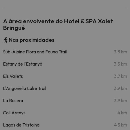
A área envolvente do Hotel & SPA Xalet
Bringué
Nas proximidades
Sub-Alpine Flora and Fauna Trail
3.3 km
Estany de l'Estanyó
3.5 km
Els Vailets
3.7 km
L'Angonella Lake Trail
3.9 km
La Basera
3.9 km
Coll Arenys
4 km
Lagos de Tristaina
4.5 km