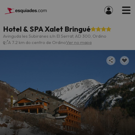
Hotel & SPA Xalet Bringué
Avinguda les Subiranes s/n El Serrat, AD 300, Ordino
A 7.2 km do centro de Ordino
Ver no mapa