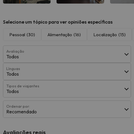
Ver todas
Ver todas
Ver 
Selecione um tópico para ver opiniões específicas
Pessoal
(30)
Alimentação
(16)
Localização
(15)
Avaliação
Todos
Línguas
Todos
Tipos de viajantes
Todos
Ordenar por:
Recomendado
Avaliações reais