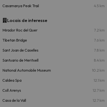
Casamanya Peak Trail
4.5 km
Locais de interesse
Mirador Roc del Quer
7.2 km
Tibetan Bridge
7.6 km
Sant Joan de Caselles
7.8 km
Santuario de Meritxell
8.4 km
National Automobile Museum
10.2 km
Caldea Spa
12.1 km
Coll Arenys
12.7 km
Casa de la Vall
12.7 km