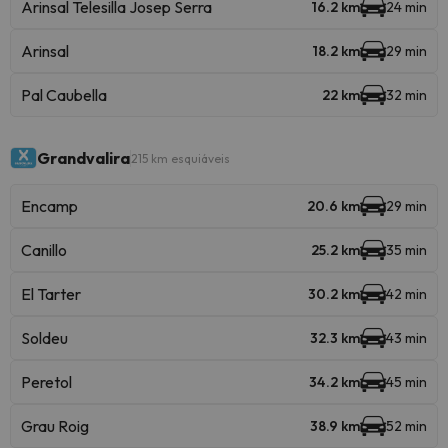
Arinsal Telesilla Josep Serra
16.2 km
24 min
Arinsal
18.2 km
29 min
Pal Caubella
22 km
32 min
Grandvalira
215 km esquiáveis
Encamp
20.6 km
29 min
Canillo
25.2 km
35 min
El Tarter
30.2 km
42 min
Soldeu
32.3 km
43 min
Peretol
34.2 km
45 min
Grau Roig
38.9 km
52 min