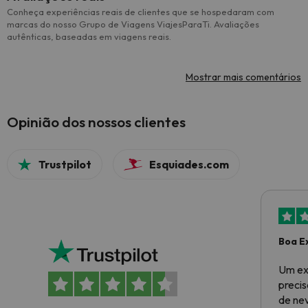
Conheça experiências reais de clientes que se hospedaram com
marcas do nosso Grupo de Viagens ViajesParaTi. Avaliações
autênticas, baseadas em viagens reais.
Mostrar mais comentários
Opinião dos nossos clientes
Trustpilot
Esquiades.com
Boa E
Um ex
preci
de ne