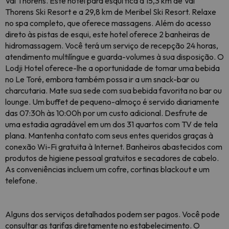
Val Thorens. Este hotel para esqui fica a 15,3 km de Val
Thorens Ski Resort e a 29,8 km de Meribel Ski Resort. Relaxe
no spa completo, que oferece massagens. Além do acesso
direto às pistas de esqui, este hotel oferece 2 banheiras de
hidromassagem. Você terá um serviço de recepção 24 horas,
atendimento multilíngue e guarda-volumes à sua disposição. O
Lodji Hotel oferece-lhe a oportunidade de tomar uma bebida
no Le Toré, embora também possa ir a um snack-bar ou
charcutaria. Mate sua sede com sua bebida favorita no bar ou
lounge. Um buffet de pequeno-almoço é servido diariamente
das 07:30h às 10:00h por um custo adicional. Desfrute de
uma estadia agradável em um dos 31 quartos com TV de tela
plana. Mantenha contato com seus entes queridos graças à
conexão Wi-Fi gratuita à Internet. Banheiros abastecidos com
produtos de higiene pessoal gratuitos e secadores de cabelo.
As conveniências incluem um cofre, cortinas blackout e um
telefone.
Alguns dos serviços detalhados podem ser pagos. Você pode
consultar as tarifas diretamente no estabelecimento. O