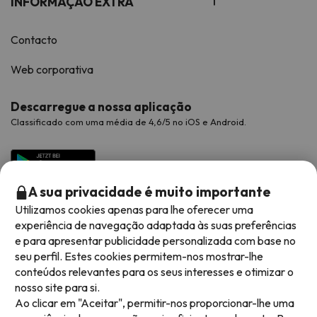
INFORMAÇÃO EXTRA
Contacto
Web corporativa
Descarregue a nossa aplicação
Classificado com uma média de 4,6/5 no iOS e Android.
A sua privacidade é muito importante
Utilizamos cookies apenas para lhe oferecer uma
experiência de navegação adaptada às suas preferências
e para apresentar publicidade personalizada com base no
seu perfil. Estes cookies permitem-nos mostrar-lhe
conteúdos relevantes para os seus interesses e otimizar o
Métodos de pagamento disponíveis
nosso site para si.
Ao clicar em "Aceitar", permitir-nos proporcionar-lhe uma