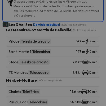
O acesso mais próximo às pistas é Village em Les
Menuires-St Martin de Belleville. Também pode esquiar
em Les Menuires-St Martin de Belleville, Méribel-Mottaret
e Courchevel .
Les 3 Vallées
Dominio esquiável
600 km esquiáveis
Les Menuires-St Martin de Belleville
160 km esquiáveis
Village
Teleski de arrasto
147 m
2 min
Saint-Martin 1
Telecabina
147 m
2 min
Stade
Teleski de arrasto
7.8 km
12 min
TS Menuires
Telecadeira
7.8 km
12 min
Méribel-Mottaret
60 km esquiáveis
Chalets
Teleférico
11.6 km
30 min
Pas du Lac 1
Telecabina
34.5 km
53 min