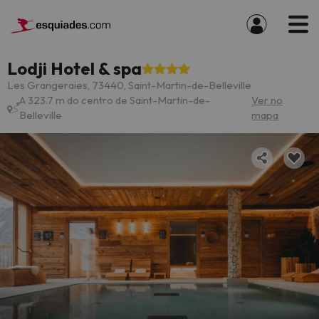
Lodji Hotel & spa
Les Grangeraies, 73440, Saint-Martin-de-Belleville
A 323.7 m do centro de Saint-Martin-de-
Ver no
Belleville
mapa