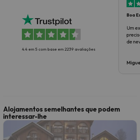
Boa E
Um ex
preci
de ne
4.4 em 5 com base em 2239 avaliações
Migue
Alojamentos semelhantes que podem
interessar-lhe