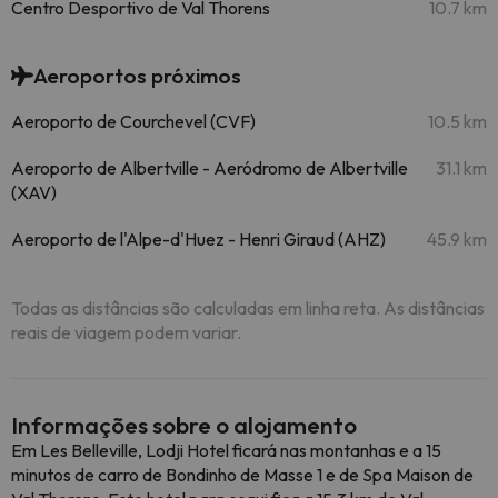
Centro Desportivo de Val Thorens
10.7 km
Aeroportos próximos
Aeroporto de Courchevel (CVF)
10.5 km
Aeroporto de Albertville - Aeródromo de Albertville
31.1 km
(XAV)
Aeroporto de l'Alpe-d'Huez - Henri Giraud (AHZ)
45.9 km
Todas as distâncias são calculadas em linha reta. As distâncias
reais de viagem podem variar.
Informações sobre o alojamento
Em Les Belleville, Lodji Hotel ficará nas montanhas e a 15
minutos de carro de Bondinho de Masse 1 e de Spa Maison de