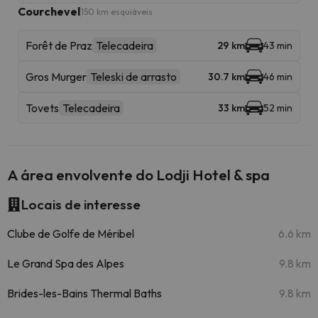
Courchevel
150 km esquiáveis
Forêt de Praz
Telecadeira
29 km
43 min
Gros Murger
Teleski de arrasto
30.7 km
46 min
Tovets
Telecadeira
33 km
52 min
A área envolvente do Lodji Hotel & spa
Locais de interesse
Clube de Golfe de Méribel
6.6 km
Le Grand Spa des Alpes
9.8 km
Brides-les-Bains Thermal Baths
9.8 km