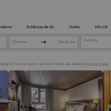
ndorra
Estâncias de Ski
Hotéis
Info útil
2 adultos
Check-in
Check-out
ha
ille
A 5 km do centro de Saint-Martin-de-Belleville
Ver no mapa
corresponda à sua pesquisa. Tente modificar o destino.