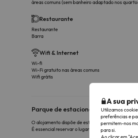
áreas comuns (sem banheiro adaptado nos quarto
Restaurante
Restaurante
Barra
Wifi & Internet
Wi-fi
Wi-Fi gratuito nas áreas comuns
Wifi grátis
A sua pr
Parque de estacionamento
Utilizamos cooki
preferências e pa
O alojamento dispõe de estacionamento interior (c
permitem-nos most
É essencial reservar o lugar de estacionamento 
para si.
Ao clicar em "Ace