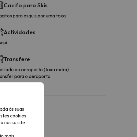
Cacifo para Skis
acifos para esquis por uma taxa
Actividades
squi
Transfere
raslado ao aeroporto (taxa extra)
ransfer para o aeroporto
ada às suas
Estes cookies
o nosso site
ão mais