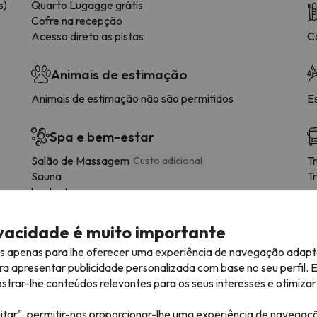
s)
Quarto Lugagge grátis
Cofre na recepção
Acesso direto as pistas
C
Animais de estimação
Animais de estimação não são permitidos
E
Spa e bem-estar
Salão de Massagem
T
Custo adicional
Sauna
T
banho turco
ivacidade é muito importante
es apenas para lhe oferecer uma experiência de navegação adapt
ra apresentar publicidade personalizada com base no seu perfil. 
usto adicional)
rar-lhe conteúdos relevantes para os seus interesses e otimizar 
com antecedência, contactando diretamente o alojamento.
itar", permitir-nos proporcionar-lhe uma experiência de navegaç