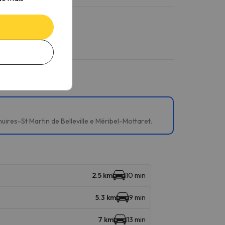
ires-St Martin de Belleville e Méribel-Mottaret.
2.5 km
10 min
5.3 km
9 min
7 km
13 min