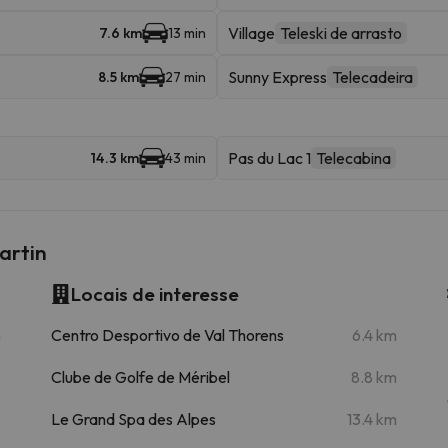
Village
Teleski de arrasto
7.6 km
13 min
Sunny Express
Telecadeira
8.5 km
27 min
Pas du Lac 1
Telecabina
14.3 km
43 min
artin
Locais de interesse
m
Centro Desportivo de Val Thorens
6.4 km
Clube de Golfe de Méribel
8.8 km
Le Grand Spa des Alpes
13.4 km