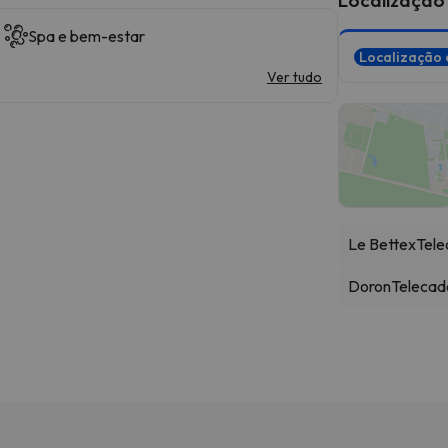
Spa e bem-estar
Localização 
Ver tudo
Le Bettex
Tele
Doron
Telecad