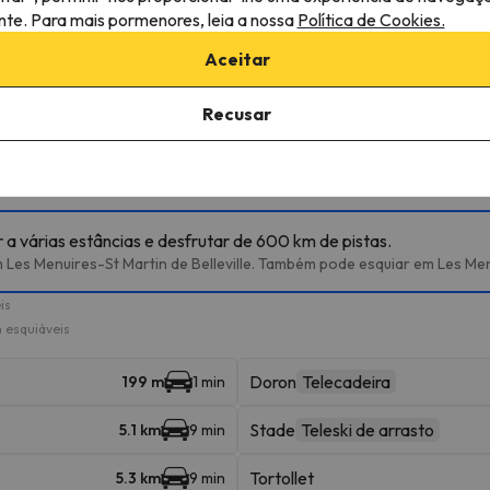
ante. Para mais pormenores, leia a nossa
Política de Cookies.
mação
Aceitar
lojamento.
Recusar
róximas
 a várias estâncias e desfrutar de 600 km de pistas.
 Les Menuires-St Martin de Belleville. Também pode esquiar em Les Menu
is
 esquiáveis
Doron
Telecadeira
199 m
1 min
Stade
Teleski de arrasto
5.1 km
9 min
Tortollet
5.3 km
9 min