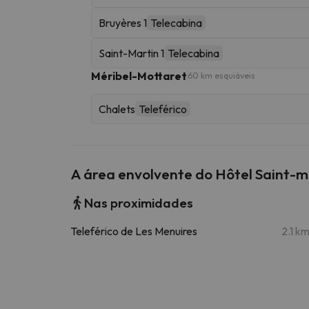
Bruyères 1
Telecabina
Saint-Martin 1
Telecabina
Méribel-Mottaret
60 km esquiáveis
Chalets
Teleférico
A área envolvente do Hôtel Saint-m
Nas proximidades
Teleférico de Les Menuires
2.1 k