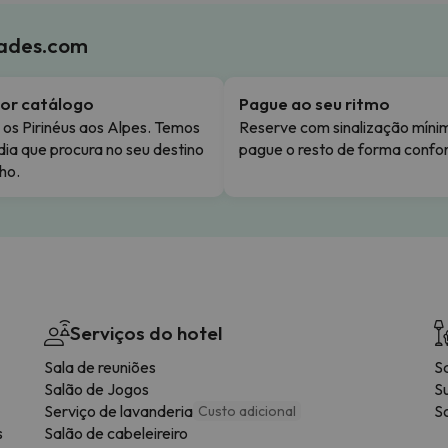
iades.com
or catálogo
Pague ao seu ritmo
os Pirinéus aos Alpes. Temos
Reserve com sinalização míni
dia que procura no seu destino
pague o resto de forma confor
ho.
Serviços do hotel
Sala de reuniões
S
Salão de Jogos
S
Serviço de lavanderia
So
Custo adicional
s
Salão de cabeleireiro