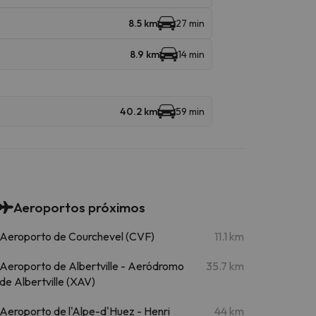
8.5 km
27 min
8.9 km
14 min
40.2 km
59 min
Aeroportos próximos
Aeroporto de Courchevel (CVF)
11.1 km
Aeroporto de Albertville - Aeródromo
35.7 km
de Albertville (XAV)
Aeroporto de l'Alpe-d'Huez - Henri
44 km