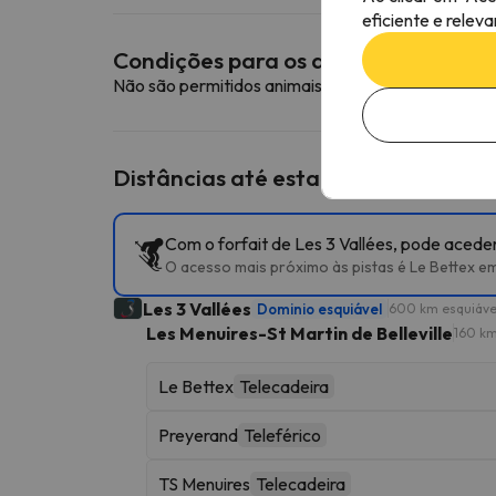
eficiente e relev
Condições para os animais de esti
Não são permitidos animais de estimação neste a
Distâncias até estações de esqui p
Com o forfait de Les 3 Vallées, pode aceder
O acesso mais próximo às pistas é Le Bettex em
Les 3 Vallées
Dominio esquiável
600 km esquiáve
Les Menuires-St Martin de Belleville
160 km
Le Bettex
Telecadeira
Preyerand
Teleférico
TS Menuires
Telecadeira