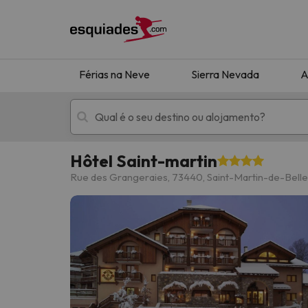
Férias na Neve
Sierra Nevada
A
Hôtel Saint-martin
Férias na neve
Hotéis de montan
Rue des Grangeraies, 73440, Saint-Martin-de-Bellev
Oops, não encontramos nenhum resultado que 