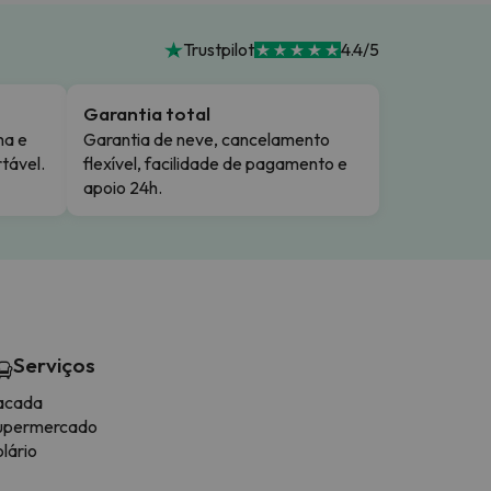
Trustpilot
4.4/5
Garantia total
ma e
Garantia de neve, cancelamento
tável.
flexível, facilidade de pagamento e
apoio 24h.
Serviços
acada
upermercado
lário