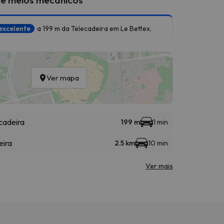
excelente
a 199 m da Telecadeira em Le Bettex.
Ver mapa
cadeira
199 m
1 min
eira
2.5 km
10 min
Ver mais