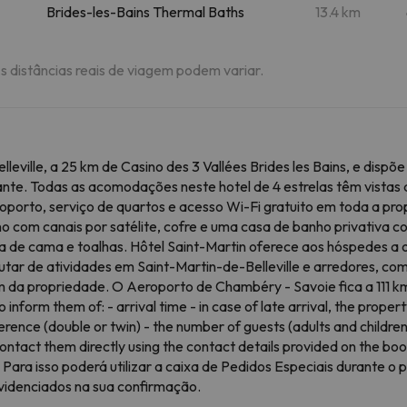
Brides-les-Bains Thermal Baths
13.4 km
As distâncias reais de viagem podem variar.
lleville, a 25 km de Casino des 3 Vallées Brides les Bains, e dis
ante. Todas as acomodações neste hotel de 4 estrelas têm vist
oporto, serviço de quartos e acesso Wi-Fi gratuito em toda a pr
no com canais por satélite, cofre e uma casa de banho privativa c
 de cama e toalhas. Hôtel Saint-Martin oferece aos hóspedes a 
ar de atividades em Saint-Martin-de-Belleville e arredores, como 
 da propriedade. O Aeroporto de Chambéry - Savoie fica a 111 km
 inform them of: - arrival time - in case of late arrival, the prop
rence (double or twin) - the number of guests (adults and children)
ontact them directly using the contact details provided on the bo
ara isso poderá utilizar a caixa de Pedidos Especiais durante o
videnciados na sua confirmação.