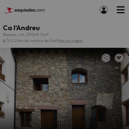
Ca l'Andreu
Basses, s/n, 25569, Sort
A 3.2 km do centro de Sort
Ver no mapa