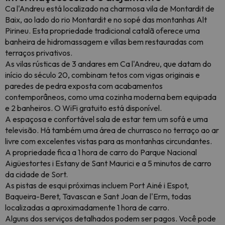
Ca l'Andreu está localizado na charmosa vila de Montardit de
Baix, ao lado do rio Montardit e no sopé das montanhas Alt
Pirineu. Esta propriedade tradicional catalã oferece uma
banheira de hidromassagem e villas bem restauradas com
terraços privativos.
As vilas rústicas de 3 andares em Ca l'Andreu, que datam do
início do século 20, combinam tetos com vigas originais e
paredes de pedra exposta com acabamentos
contemporâneos, como uma cozinha moderna bem equipada
e 2 banheiros. O WiFi gratuito está disponível.
A espaçosa e confortável sala de estar tem um sofá e uma
televisão. Há também uma área de churrasco no terraço ao ar
livre com excelentes vistas para as montanhas circundantes.
A propriedade fica a 1 hora de carro do Parque Nacional
Aigüestortes i Estany de Sant Maurici e a 5 minutos de carro
da cidade de Sort.
As pistas de esqui próximas incluem Port Ainé i Espot,
Baqueira-Beret, Tavascan e Sant Joan de l'Erm, todas
localizadas a aproximadamente 1 hora de carro.
Alguns dos serviços detalhados podem ser pagos. Você pode