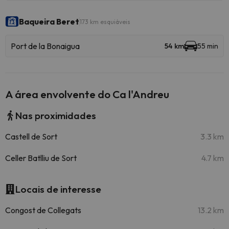
Baqueira Beret
173 km esquiáveis
Port de la Bonaigua
54 km
55 min
A área envolvente do Ca l'Andreu
Nas proximidades
Castell de Sort
3.3 km
Celler Batlliu de Sort
4.7 km
Locais de interesse
Congost de Collegats
13.2 km