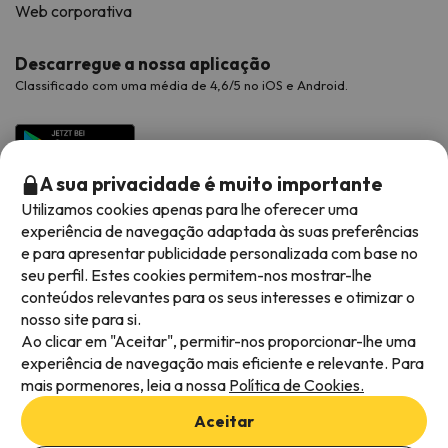
Web corporativa
Descarregue a nossa aplicação
Classificado com uma média de 4,6/5 no iOS e Android.
A sua privacidade é muito importante
Utilizamos cookies apenas para lhe oferecer uma
experiência de navegação adaptada às suas preferências
e para apresentar publicidade personalizada com base no
seu perfil. Estes cookies permitem-nos mostrar-lhe
conteúdos relevantes para os seus interesses e otimizar o
Métodos de pagamento disponíveis
nosso site para si.
Ao clicar em "Aceitar", permitir-nos proporcionar-lhe uma
experiência de navegação mais eficiente e relevante. Para
mais pormenores, leia a nossa
Política de Cookies.
Termos e condições gerais
Aceitar
Privacidade dos dados