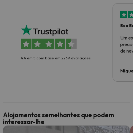
Boa E
Um ex
preci
de ne
4.4 em 5 com base em 2239 avaliações
Migue
Alojamentos semelhantes que podem
interessar-lhe