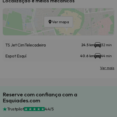
Localização e meios mecânicos
Ver mapa
TS Jet Cim
Telecadeira
24.5 km
32 min
Espot Esquí
40.6 km
44 min
Ver mais
Reserve com confiança com a
Esquiades.com
Trustpilot
4.4/5