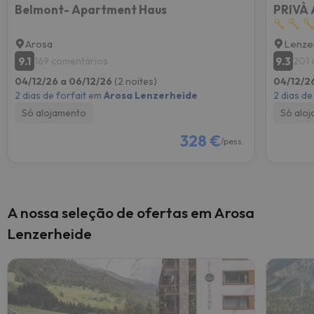
Belmont- Apartment Haus
PRIVÀ 
Arosa
Lenze
9.1
9.3
169 comentários
201 
04/12/26 a 06/12/26
(2 noites)
04/12/2
2 dias de forfait em
Arosa Lenzerheide
2 dias de
Só alojamento
Só alo
328 €
/pess.
A nossa seleção de ofertas em Arosa
Lenzerheide