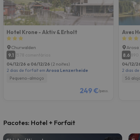
Hotel Krone - Aktiv & Erholt
Aves H
Churwalden
Arosa
9.1
8.6
1578 comentários
890 
04/12/26 a 06/12/26
(2 noites)
04/12/2
2 dias de forfait em
Arosa Lenzerheide
2 dias de
Pequeno-almoço
Só alo
249 €
/pess.
Pacotes: Hotel + Forfait