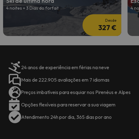
Ski de última hora
Esq
4 noites + 3 Dias do forfait
4 no
Desde
327 €
24 anos de experiência em férias na neve
Mais de 222.905 avaliações em 7 idiomas
Preços imbatíveis para esquiar nos Pirenéus e Alpes
Opções flexíveis para reservar a sua viagem
Atendimento 24h por dia, 365 dias por ano