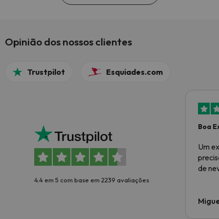
Opinião dos nossos clientes
Trustpilot
Esquiades.com
Boa E
Um ex
preci
de ne
4.4 em 5 com base em 2239 avaliações
Migue