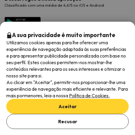
Classificado com uma média de 4,6/5 no iOS e Android.
A sua privacidade é muito importante
Utilizamos cookies apenas para lhe oferecer uma
experiência de navegação adaptada às suas preferências
e para apresentar publicidade personalizada com base no
seu perfil. Estes cookies permitem-nos mostrar-lhe
conteúdos relevantes para os seus interesses e otimizar o
Métodos de pagamento disponíveis
nosso site para si.
Ao clicar em "Aceitar", permitir-nos proporcionar-lhe uma
experiência de navegação mais eficiente e relevante. Para
mais pormenores, leia a nossa
Política de Cookies.
Termos e condições gerais
Aceitar
Privacidade dos dados
Política de cookies
Recusar
Viajes para ti S.L.U. Copyright © Esquiades.com 2002-2026