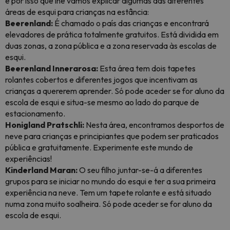
é por isso que lhe vamos explicar algumas das diferentes
áreas de esqui para crianças na estância:
Beerenland:
É chamado o país das crianças e encontrará
elevadores de prática totalmente gratuitos. Está dividida em
duas zonas, a zona pública e a zona reservada às escolas de
esqui.
Beerenland Innerarosa:
Esta área tem dois tapetes
rolantes cobertos e diferentes jogos que incentivam as
crianças a quererem aprender. Só pode aceder se for aluno da
escola de esqui e situa-se mesmo ao lado do parque de
estacionamento.
Honigland Pratschli:
Nesta área, encontramos desportos de
neve para crianças e principiantes que podem ser praticados
pública e gratuitamente. Experimente este mundo de
experiências!
Kinderland Maran:
O seu filho juntar-se-á a diferentes
grupos para se iniciar no mundo do esqui e ter a sua primeira
experiência na neve. Tem um tapete rolante e está situado
numa zona muito soalheira. Só pode aceder se for aluno da
escola de esqui.