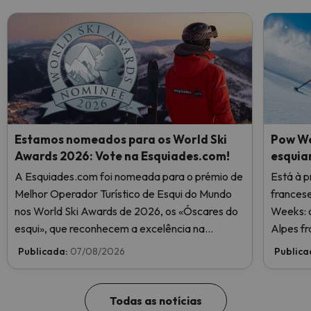
Estamos nomeados para os World Ski
Pow We
Awards 2026: Vote na Esquiades.com!
esquia
A Esquiades.com foi nomeada para o prémio de
Está à p
Melhor Operador Turístico de Esqui do Mundo
frances
nos World Ski Awards de 2026, os «Óscares do
Weeks: o
esqui», que reconhecem a excelência na
Alpes fr
indústria do esqui. Vote agora e ajude-nos a
Publicada:
07/08/2026
Publica
chegar ao topo!
Todas as notícias