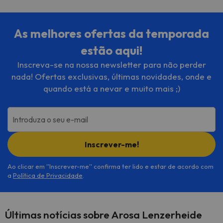
As melhores ofertas da temporada
estão aqui!
Inscreva-se na nossa newsletter para não perder
nada! Ofertas exclusivas, últimas novidades, onde e
quando está a nevar e muito mais ;)
Introduza o seu e-mail
Inscrever-me!
Ao clicar em ''Inscrever-me'' confirma ter lido e estar de acordo com
a
Política de Privacidade
.
Últimas notícias sobre Arosa Lenzerheide