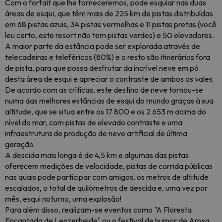
Com o forfait que lhe forneceremos, pode esquiar nas duas
áreas de esqui, que têm mais de 225 km de pistas distribuídas
em 68 pistas azuis, 34 pistas vermelhas e 11 pistas pretas (você
leu certo, este resort não tem pistas verdes) e 50 elevadores.
A maior parte da estância pode ser explorada através de
telecadeiras e teleféricos (80%) e o resto são itinerários fora
de pista, para que possa desfrutar da incrível neve em pó
desta área de esqui e apreciar o contraste de ambos os vales.
De acordo com as críticas, este destino de neve tornou-se
numa das melhores estâncias de esqui do mundo graças à sua
altitude, que se situa entre os 17 800 e os 2 653 m acima do
nível do mar, com pistas de elevado contraste e uma
infraestrutura de produção de neve artificial de última
geração.
A descida mais longa é de 4,5 km e algumas das pistas
oferecem medições de velocidade, pistas de corrida públicas
nas quais pode participar com amigos, os metros de altitude
escalados, o total de quilómetros de descida e, uma vez por
mês, esqui noturno, uma explosão!
Para além disso, realizam-se eventos como "A Floresta
Encantada de Lenzerheide" ou o festival de humor de Arosa.