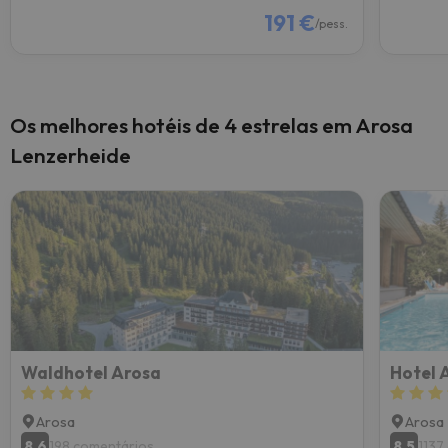
191 €
/pess.
Os melhores hotéis de 4 estrelas em Arosa
Lenzerheide
Waldhotel Arosa
Arosa
Arosa
8.6
8.5
198 comentários
1137