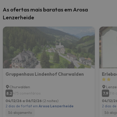
As ofertas mais baratas em Arosa
Lenzerheide
Gruppenhaus Lindenhof Churwalden
Erleba
Churwalden
Lenze
8.2
7.9
475 comentários
316 
04/12/26 a 06/12/26
(2 noites)
04/12/2
2 dias de forfait em
Arosa Lenzerheide
2 dias de
Só alojamento
Só alo