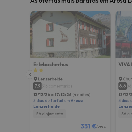
As ofertas mais baratas em Arosa 
Bem, parece que o nosso Seeker perdeu o seu
Erlebacherhus
VIVA 
Lenzerheide
Chu
7.9
6.6
316 comentários
86
13/12/26 a 17/12/26
(4 noites)
13/12/
3 dias de forfait em
Arosa
3 dias 
Lenzerheide
Lenze
Só alojamento
Só al
331 €
/pess.