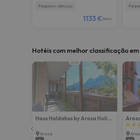
Pequeno-almoço
Pequ
1133 €
/pess.
Hotéis com melhor classificação em
Haus Haldahus by Arosa Holiday
Arosa
Arosa
Aros