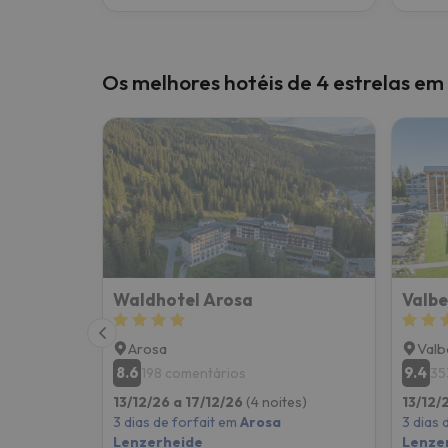
Os melhores hotéis de 4 estrelas e
Waldhotel Arosa
Valbe
Arosa
Valb
8.6
9.4
198 comentários
35
13/12/26 a 17/12/26
(4 noites)
13/12/
3 dias de forfait em
Arosa
3 dias 
Lenzerheide
Lenze