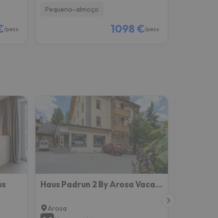
Pequeno-almoço
Pequeno-
€
1098 €
/pess.
/pess.
us
Haus Padrun 2 By Arosa Vacations
Arosa
Arosa