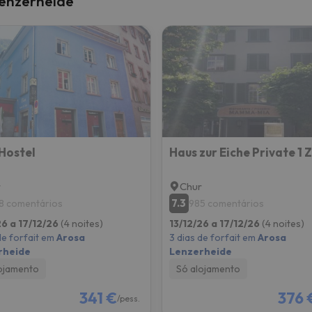
Lenzerheide
 caminho. Assim que encontrar a sua bússola, estará de volta.
Hostel
r
Chur
7.3
8 comentários
985 comentários
26 a 17/12/26
(4 noites)
13/12/26 a 17/12/26
(4 noites)
de forfait em
Arosa
3 dias de forfait em
Arosa
rheide
Lenzerheide
ojamento
Só alojamento
341 €
376 
/pess.