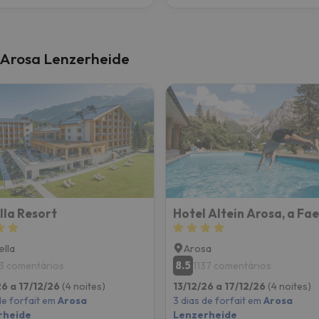
m Arosa Lenzerheide
lla Resort
ella
Arosa
8.5
3 comentários
1137 comentários
26 a 17/12/26
(4 noites)
13/12/26 a 17/12/26
(4 noites)
de forfait em
Arosa
3 dias de forfait em
Arosa
rheide
Lenzerheide