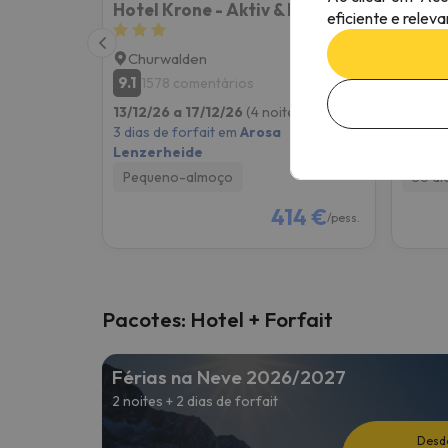
Hotel Krone - Aktiv & Erholt
Aves
eficiente e relev
Churwalden
Aros
9.1
8.6
1578 comentários
89
13/12/26 a 17/12/26
(4 noites)
13/12/
3 dias de forfait em
Arosa
3 dias 
Lenzerheide
Lenze
Pequeno-almoço
Só al
414 €
/pess.
Pacotes: Hotel + Forfait
Férias na Neve 2026/2027
2 noites + 2 dias de forfait
Desd