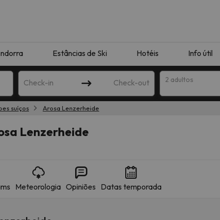
ndorra
Estâncias de Ski
Hotéis
Info útil
2 adultos
Check-in
Check-out
pes suíços
Arosa Lenzerheide
ha
rosa Lenzerheide
ams
Meteorologia
Opiniões
Datas temporada
corresponda à sua pesquisa. Tente modificar o destino.