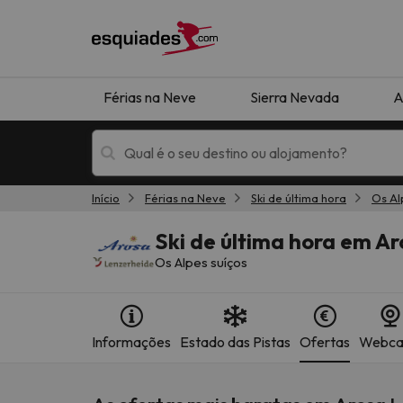
Férias na Neve
Sierra Nevada
A
Início
Férias na Neve
Ski de última hora
Os Al
Férias na neve
Hotéis de montan
Ski de última hora em A
Os Alpes suíços
Informações
Estado das Pistas
Ofertas
Webc
Oops, não encontramos nenhum resultado que 