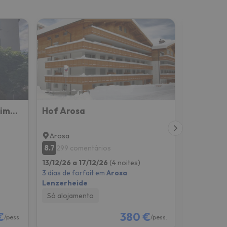
Haus zur Eiche Private 1 Zimmerstudios
Hof Arosa
Arosa
Arosa
8.7
8.6
299 comentários
15 com
13/12/26 a 17/12/26
(4 noites)
13/12/26 a
3 dias de forfait em
Arosa
3 dias de f
Lenzerheide
Lenzerhei
Só alojamento
Só alojam
€
380 €
/pess.
/pess.