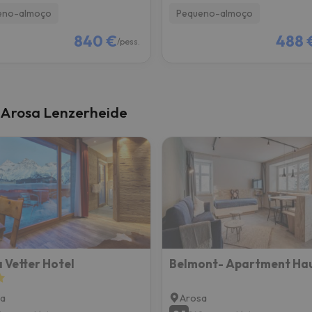
eno-almoço
Pequeno-almoço
840 €
488 
/pess.
 Arosa Lenzerheide
 Vetter Hotel
Belmont- Apartment Ha
a
Arosa