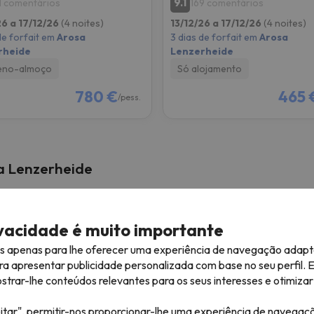
9.1
1 comentários
169 comentários
26 a 17/12/26
(4 noites)
13/12/26 a 17/12/26
(4 noites)
de forfait em
Arosa
3 dias de forfait em
Arosa
rheide
Lenzerheide
eno-almoço
Só alojamento
780 €
465 
/pess.
a Lenzerheide
ivacidade é muito importante
es apenas para lhe oferecer uma experiência de navegação adapt
ra apresentar publicidade personalizada com base no seu perfil. 
rar-lhe conteúdos relevantes para os seus interesses e otimizar 
itar", permitir-nos proporcionar-lhe uma experiência de navegaç