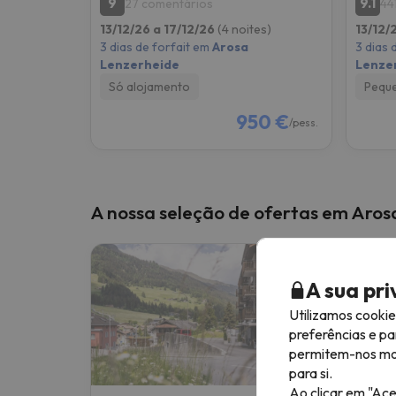
9
9.1
27 comentários
44
13/12/26 a 17/12/26
(4 noites)
13/12/
3 dias de forfait em
Arosa
3 dias 
Lenzerheide
Lenze
Só alojamento
Pequ
950 €
/pess.
A nossa seleção de ofertas em Aros
A sua pr
Utilizamos cooki
preferências e pa
permitem-nos most
para si.
Ao clicar em "Ace