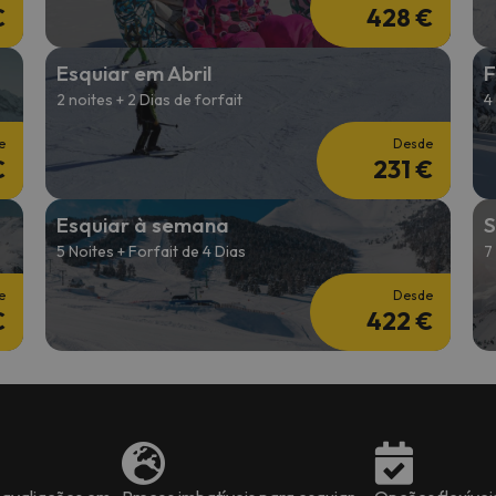
€
428 €
Esquiar em Abril
F
2 noites + 2 Dias de forfait
4
e
Desde
€
231 €
Esquiar à semana
S
5 Noites + Forfait de 4 Dias
7
e
Desde
€
422 €