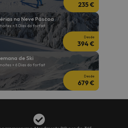
235 €
érias na Neve Páscoa
 noites + 3 Dias do forfait
Desde
394 €
emana de Ski
 noites + 6 Dias do forfait
Desde
679 €