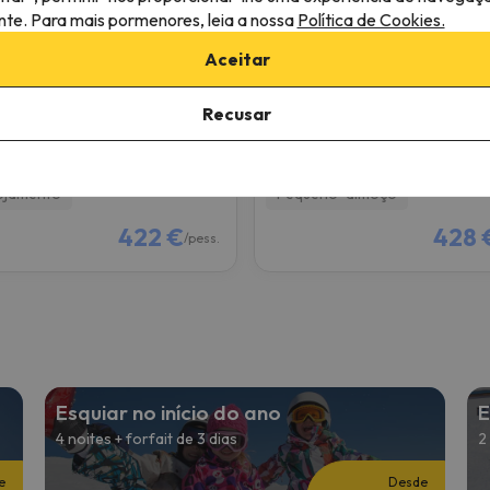
 Homebase Arosa
Hotel Post
ante. Para mais pormenores, leia a nossa
Política de Cookies.
Aceitar
a
Chur
8.9
0 comentários
3639 comentários
Recusar
26 a 17/12/26
(4 noites)
13/12/26 a 17/12/26
(4 noites)
de forfait em
Arosa
3 dias de forfait em
Arosa
rheide
Lenzerheide
ojamento
Pequeno-almoço
422 €
428 
/pess.
Esquiar no início do ano
E
4 noites + forfait de 3 dias
2
e
Desde