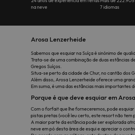
24 anos de experiência em férias
Mais de 222.905
na neve
7 idiomas
Arosa Lenzerheide
Sabemos que esquiar na Suíça é sinónimo de quali
Trata-se de uma combinação de duas estâncias de
Gregos Suíços.
Situa-se perto da cidade de Chur, no cantão dos G
Além disso, Arosa Lenzerheide oferece uma grande
Em suma, é uma das estâncias mais importantes d
Porque é que deve esquiar em Aros
Com o forfait que lhe forneceremos, pode esquiar n
pistas pretas (você leu certo, este resort não tem 
A maior parte da estância pode ser explorada atravé
neve em pó desta área de esqui e apreciar o contr