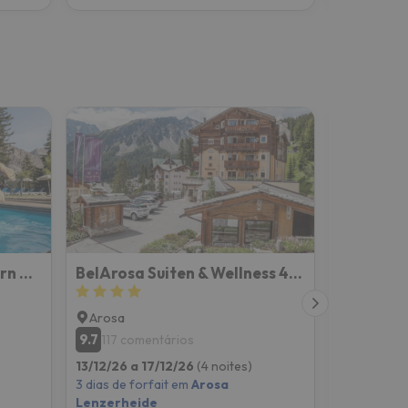
Hotel Altein Arosa, a Faern Collection Resort
BelArosa Suiten & Wellness 4 Sterne Superior
Arosa
Lenzerh
9.7
9.2
117 comentários
150 co
13/12/26 a 17/12/26
(4 noites)
13/12/26 a
3 dias de forfait em
Arosa
3 dias de f
Lenzerheide
Lenzerhei