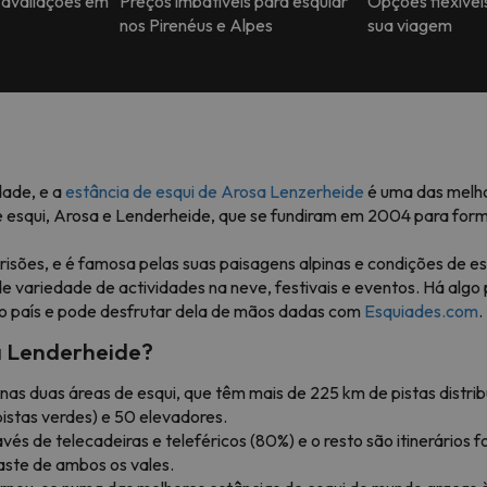
 avaliações em
Preços imbatíveis para esquiar
Opções flexívei
nos Pirenéus e Alpes
sua viagem
dade, e a
estância de esqui de Arosa Lenzerheide
é uma das melho
 esqui, Arosa e Lenderheide, que se fundiram em 2004 para forma
risões, e é famosa pelas suas paisagens alpinas e condições de es
 variedade de actividades na neve, festivais e eventos. Há algo 
o país e pode desfrutar dela de mãos dadas com
Esquiades.com
.
a Lenderheide?
as duas áreas de esqui, que têm mais de 225 km de pistas distribu
pistas verdes) e 50 elevadores.
s de telecadeiras e teleféricos (80%) e o resto são itinerários fo
aste de ambos os vales.