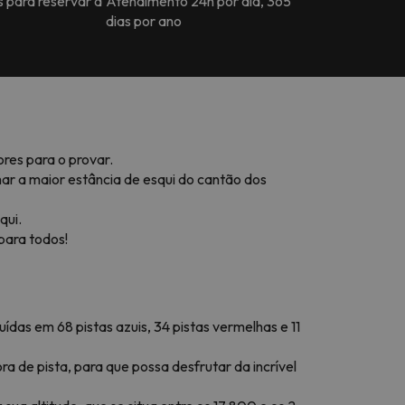
s para reservar a
Atendimento 24h por dia, 365
dias por ano
res para o provar.
r a maior estância de esqui do cantão dos
qui.
para todos!
ídas em 68 pistas azuis, 34 pistas vermelhas e 11
ra de pista, para que possa desfrutar da incrível