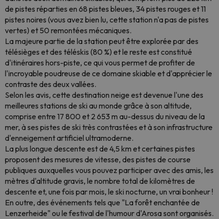
de pistes réparties en 68 pistes bleues, 34 pistes rouges et 11
pistes noires (vous avez bien lu, cette station n'a pas de pistes
vertes) et 50 remontées mécaniques.
La majeure partie de la station peut être explorée par des
télésièges et des téléskis (80 %) et le reste est constitué
d'itinéraires hors-piste, ce qui vous permet de profiter de
l'incroyable poudreuse de ce domaine skiable et d'apprécier le
contraste des deux vallées.
Selon les avis, cette destination neige est devenue l'une des
meilleures stations de ski au monde grâce à son altitude,
comprise entre 17 800 et 2 653 m au-dessus du niveau de la
mer, à ses pistes de ski très contrastées et à son infrastructure
d'enneigement artificiel ultramoderne.
La plus longue descente est de 4,5 km et certaines pistes
proposent des mesures de vitesse, des pistes de course
publiques auxquelles vous pouvez participer avec des amis, les
mètres d'altitude gravis, le nombre total de kilomètres de
descente et, une fois par mois, le ski nocturne, un vrai bonheur !
En outre, des événements tels que "La forêt enchantée de
Lenzerheide" ou le festival de l'humour d'Arosa sont organisés.