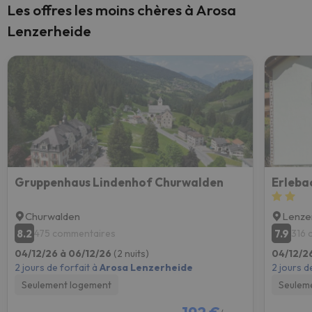
Les offres les moins chères à Arosa
Lenzerheide
Gruppenhaus Lindenhof Churwalden
Erleba
Churwalden
Lenze
8.2
7.9
475 commentaires
316 
04/12/26 à 06/12/26
(2 nuits)
04/12/2
2 jours de forfait à
Arosa Lenzerheide
2 jours d
Seulement logement
Seulem