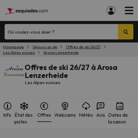
Où voulez-vous skier ?
Homepage
Séjours au ski
Offres de ski 26/27
Les Alpes suisses
Arosa Lenzerheide
Offres de ski 26/27 à Arosa
Lenzerheide
Les Alpes suisses
Info
État des
Offres
Webcams
Météo
Avis
Dates de
pistes
la saison