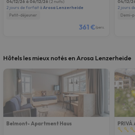
04/12/26 à 06/12/26
(2 nuits)
04/12/2
2 jours de forfait à
Arosa Lenzerheide
2 jours d
Petit-déjeuner
Demi-p
361 €
/pers.
Hôtels les mieux notés en Arosa Lenzerheide
Belmont- Apartment Haus
PRIVÀ 