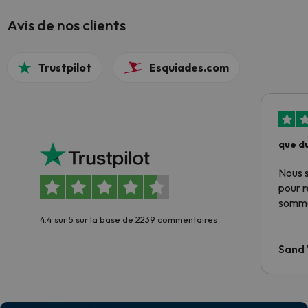
Avis de nos clients
Trustpilot
Esquiades.com
que du
Nous 
pour 
somme
4.4 sur 5 sur la base de 2239 commentaires
Sand