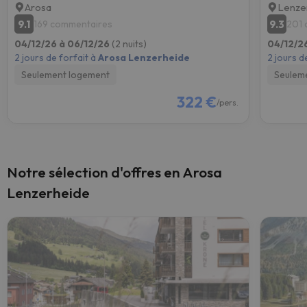
Arosa
Lenze
9.1
9.3
169 commentaires
201 
04/12/26 à 06/12/26
(2 nuits)
04/12/2
2 jours de forfait à
Arosa Lenzerheide
2 jours d
Seulement logement
Seulem
322 €
/pers.
Notre sélection d'offres en Arosa
Lenzerheide