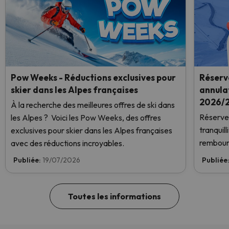
Pow Weeks - Réductions exclusives pour
Réserve
skier dans les Alpes françaises
annulat
2026/2
À la recherche des meilleures offres de ski dans
Réservez
les Alpes ? Voici les Pow Weeks, des offres
tranquil
exclusives pour skier dans les Alpes françaises
rembour
avec des réductions incroyables.
Publiée:
19/07/2026
Publiée
Toutes les informations