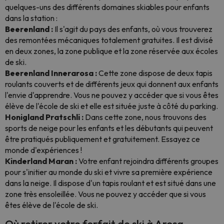
quelques-uns des différents domaines skiables pour enfants
dans la station :
Beerenland :
Il s'agit du pays des enfants, où vous trouverez
des remontées mécaniques totalement gratuites. Il est divisé
en deux zones, la zone publique et la zone réservée aux écoles
de ski.
Beerenland Innerarosa :
Cette zone dispose de deux tapis
roulants couverts et de différents jeux qui donnent aux enfants
l'envie d'apprendre. Vous ne pouvez y accéder que si vous êtes
élève de l'école de ski et elle est située juste à côté du parking.
Honigland Pratschli :
Dans cette zone, nous trouvons des
sports de neige pour les enfants et les débutants qui peuvent
être pratiqués publiquement et gratuitement. Essayez ce
monde d'expériences !
Kinderland Maran :
Votre enfant rejoindra différents groupes
pour s'initier au monde du ski et vivre sa première expérience
dans la neige. Il dispose d'un tapis roulant et est situé dans une
zone très ensoleillée. Vous ne pouvez y accéder que si vous
êtes élève de l'école de ski.
Où retirer votre forfait de ski à Arosa