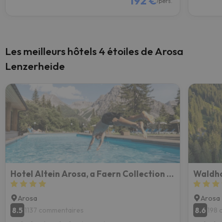
192 €
/pers.
Les meilleurs hôtels 4 étoiles de Arosa
Lenzerheide
Hotel Altein Arosa, a Faern Collection Resort
Waldho
Arosa
Arosa
8.5
8.6
1137 commentaires
198 