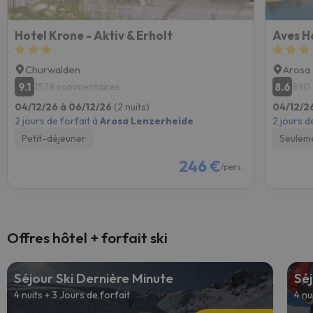
Hotel Krone - Aktiv & Erholt
Aves H
Churwalden
Arosa
9.1
8.6
1578 commentaires
890
04/12/26 à 06/12/26
(2 nuits)
04/12/2
2 jours de forfait à
Arosa Lenzerheide
2 jours d
Petit-déjeuner
Seulem
246 €
/pers.
Offres hôtel + forfait ski
Séjour Ski Dernière Minute
Séj
4 nuits + 3 Jours de forfait
4 nu