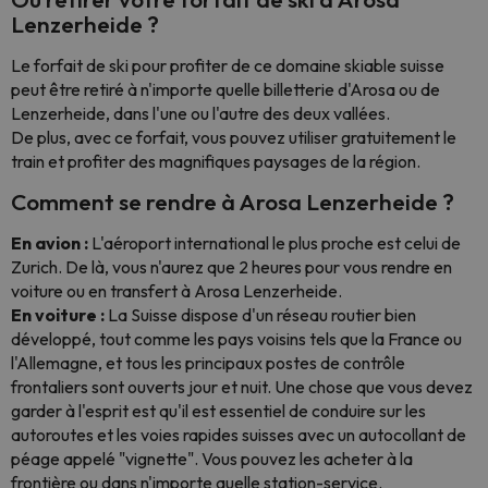
Lenzerheide ?
Le forfait de ski pour profiter de ce domaine skiable suisse
peut être retiré à n'importe quelle billetterie d'Arosa ou de
Lenzerheide, dans l'une ou l'autre des deux vallées.
De plus, avec ce forfait, vous pouvez utiliser gratuitement le
train et profiter des magnifiques paysages de la région.
Comment se rendre à Arosa Lenzerheide ?
En avion :
L'aéroport international le plus proche est celui de
Zurich. De là, vous n'aurez que 2 heures pour vous rendre en
voiture ou en transfert à Arosa Lenzerheide.
En voiture :
La Suisse dispose d'un réseau routier bien
développé, tout comme les pays voisins tels que la France ou
l'Allemagne, et tous les principaux postes de contrôle
frontaliers sont ouverts jour et nuit. Une chose que vous devez
garder à l'esprit est qu'il est essentiel de conduire sur les
autoroutes et les voies rapides suisses avec un autocollant de
péage appelé "vignette". Vous pouvez les acheter à la
frontière ou dans n'importe quelle station-service.