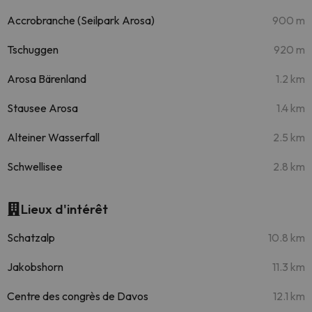
Accrobranche (Seilpark Arosa)
900 m
Tschuggen
920 m
Arosa Bärenland
1.2 km
Stausee Arosa
1.4 km
Alteiner Wasserfall
2.5 km
Schwellisee
2.8 km
Lieux d'intérêt
Schatzalp
10.8 km
Jakobshorn
11.3 km
Centre des congrès de Davos
12.1 km