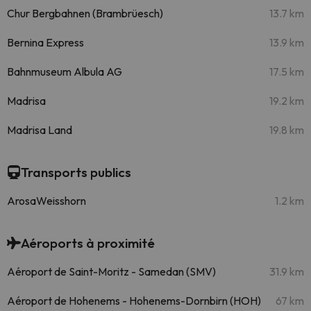
Chur Bergbahnen (Brambrüesch)
13.7 km
Bernina Express
13.9 km
Bahnmuseum Albula AG
17.5 km
Madrisa
19.2 km
Madrisa Land
19.8 km
Transports publics
ArosaWeisshorn
1.2 km
Aéroports à proximité
Aéroport de Saint-Moritz - Samedan (SMV)
31.9 km
Aéroport de Hohenems - Hohenems-Dornbirn (HOH)
67 km