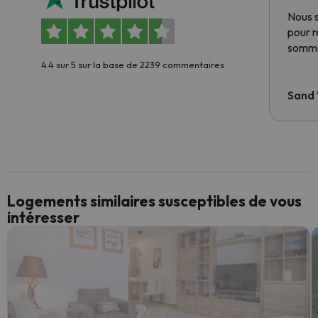
Nous 
pour 
somme
4.4 sur 5 sur la base de 2239 commentaires
Sand
Logements similaires susceptibles de vous
intéresser