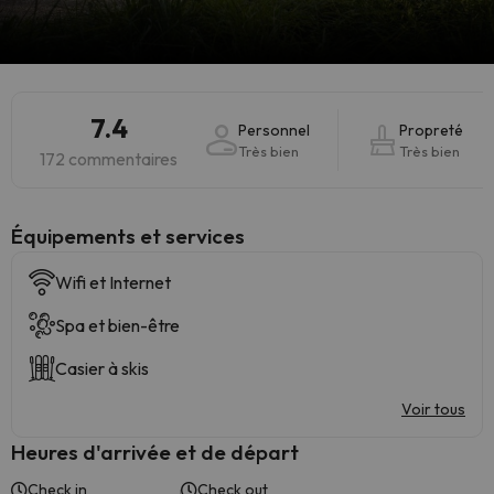
7.4
Personnel
Propreté
Très bien
Très bien
172 commentaires
​Équipements et services
Wifi et Internet
Spa et bien-être
Casier à skis
Voir tous
Heures d'arrivée et de départ
Check in
Check out