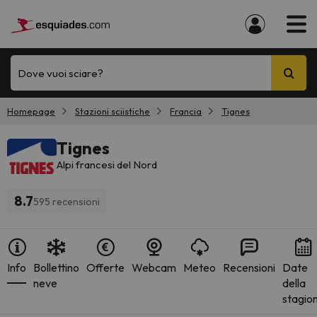
Dove vuoi sciare?
Homepage
Stazioni sciistiche
Francia
Tignes
Tignes
Alpi francesi del Nord
8.7
595 recensioni
Info
Bollettino
Offerte
Webcam
Meteo
Recensioni
Date
neve
della
stagio