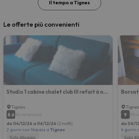
Il tempo a Tignes
Le offerte più convenienti
Studio 1 cabine chalet club III refait à neuf
Tignes
Tigne
8.6
9
96 recensioni
38 r
da 04/12/26 a 06/12/26
(2 notti)
da 06/12
2 giorni con Skipass a
Tignes
4 giorni 
Solo Alloggio
Solo Al