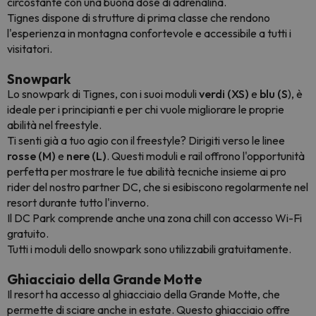
circostante con una buona dose di adrenalina.
Tignes dispone di strutture di prima classe che rendono
l'esperienza in montagna confortevole e accessibile a tutti i
visitatori.
Snowpark
Lo snowpark di Tignes, con i suoi moduli
verdi (XS)
e
blu (S
), è
ideale per i principianti e per chi vuole migliorare le proprie
abilità nel freestyle.
Ti senti già a tuo agio con il freestyle? Dirigiti verso le linee
rosse (M)
e
nere (L)
. Questi moduli e rail offrono l'opportunità
perfetta per mostrare le tue abilità tecniche insieme ai pro
rider del nostro partner DC, che si esibiscono regolarmente nel
resort durante tutto l'inverno.
Il DC Park comprende anche una zona chill con accesso Wi-Fi
gratuito.
Tutti i moduli dello snowpark sono utilizzabili gratuitamente.
Ghiacciaio della Grande Motte
Il resort ha accesso al ghiacciaio della Grande Motte, che
permette di sciare anche in estate. Questo ghiacciaio offre