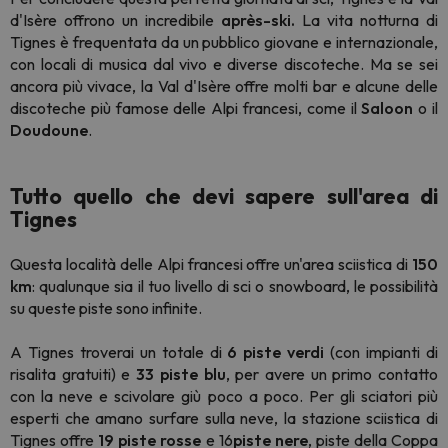
d'Isère offrono un incredibile
après-ski.
La vita notturna di
Tignes è frequentata da un pubblico giovane e internazionale,
con locali di musica dal vivo e diverse discoteche. Ma se sei
ancora più vivace, la Val d'Isère offre molti bar e alcune delle
discoteche più famose delle Alpi francesi, come il
Saloon
o il
Doudoune
.
Tutto quello che devi sapere sull'area di
Tignes
Questa località delle Alpi francesi offre un'area sciistica di
150
km
: qualunque sia il tuo livello di sci o snowboard, le possibilità
su queste piste sono infinite.
A Tignes troverai un totale di
6 piste verdi
(con impianti di
risalita gratuiti) e
33 piste blu
, per avere un primo contatto
con la neve e scivolare giù poco a poco. Per gli sciatori più
esperti che amano surfare sulla neve, la stazione sciistica di
Tignes offre
19 piste rosse
e 16
piste nere
, piste della Coppa