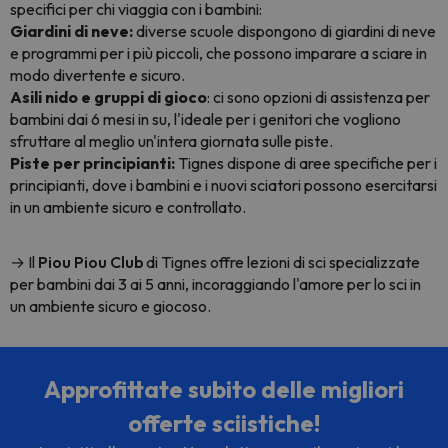
specifici per chi viaggia con i bambini:
Giardini di neve:
diverse scuole dispongono di giardini di neve
e programmi per i più piccoli, che possono imparare a sciare in
modo divertente e sicuro.
Asili nido e gruppi di gioco
: ci sono opzioni di assistenza per
bambini dai 6 mesi in su, l'ideale per i genitori che vogliono
sfruttare al meglio un'intera giornata sulle piste.
Piste per principianti:
Tignes dispone di aree specifiche per i
principianti, dove i bambini e i nuovi sciatori possono esercitarsi
in un ambiente sicuro e controllato.
→ Il
Piou Piou Club
di Tignes offre lezioni di sci specializzate
per bambini dai 3 ai 5 anni, incoraggiando l'amore per lo sci in
un ambiente sicuro e giocoso.
Approfittate subito delle migliori
offerte sciistiche!