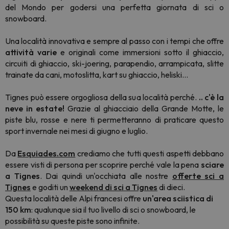
del Mondo per godersi una perfetta giornata di sci o
snowboard.
Una località innovativa e sempre al passo con i tempi che offre
attività
varie
e originali come immersioni sotto il ghiaccio,
circuiti di ghiaccio, ski-joering, parapendio, arrampicata, slitte
trainate da cani, motoslitta, kart su ghiaccio, heliski...
Tignes può essere orgogliosa della sua località perché.
.. c'è la
neve in estate!
Grazie al ghiacciaio della Grande Motte, le
piste blu, rosse e nere ti permetteranno di praticare questo
sport invernale nei mesi di giugno e luglio.
Da
Esquiades.com
crediamo che tutti questi aspetti debbano
essere visti di persona per scoprire perché vale la pena
sciare
a Tignes
. Dai quindi un'occhiata alle nostre
offerte sci a
Tignes
e goditi un
weekend di sci a Tignes
di dieci.
Questa località delle Alpi francesi offre
un'area sciistica di
150 km
: qualunque sia il tuo livello di sci o snowboard, le
possibilità su queste piste sono infinite.