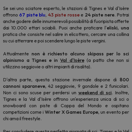
Se sei uno sciatore esperto, le stazioni di Tignes e Val d'Isère
offrono
67 piste blu
,
43 piste rosse
e
24 piste nere
. Potrai
anche godere delle innumerevoli possibilità di fuoripista offerte
dai 10.000 ettari sciabili. Puoi anche praticare l'
eliski, una
pratica che consiste nel salire in elicottero, cercare una collina
su cui atterrare e poi scendere lungo le piste vergini.
Attualmente
non è richiesto alcuno skipass per lo sci
alpinismo a Tignes e in
Val d'Isère
(a patto che non si
utilizzino seggiovie o altri impianti di risalita).
D'altra parte, questa stazione invernale dispone di
800
cannoni sparaneve
, 42 seggiovie, 9 gondole e 2 funicolari.
Non ci sono scuse per perdersi un
weekend di sci
. Inoltre,
Tignes e la Val d'Isère offrono un'esperienza unica di sci o
snowboard con piste di Coppa del Mondo e ospitano
competizioni come i
Winter X Games Europe
, un evento per
chi ama il freestyle.
Per concludere questa perfetta giornata di sci, Tignes e la Val