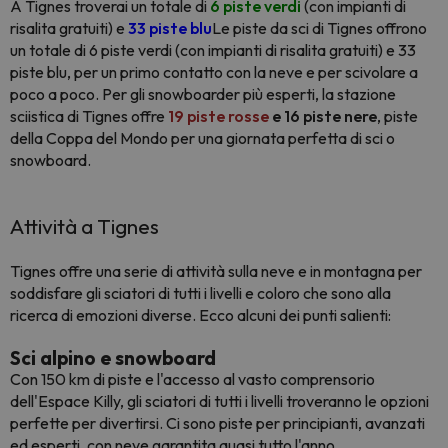
A Tignes troverai un totale di
6 piste verdi
(con impianti di
risalita gratuiti) e
33 piste blu
Le piste da sci di Tignes offrono
un totale di 6 piste verdi (con impianti di risalita gratuiti) e 33
piste blu, per un primo contatto con la neve e per scivolare a
poco a poco. Per gli snowboarder più esperti, la stazione
sciistica di Tignes offre
19 piste rosse
e 16 piste nere
, piste
della Coppa del Mondo per una giornata perfetta di sci o
snowboard.
Attività a Tignes
Tignes offre una serie di attività sulla neve e in montagna per
soddisfare gli sciatori di tutti i livelli e coloro che sono alla
ricerca di emozioni diverse. Ecco alcuni dei punti salienti:
Sci alpino e snowboard
Con 150 km di piste e l'accesso al vasto comprensorio
dell'Espace Killy, gli sciatori di tutti i livelli troveranno le opzioni
perfette per divertirsi. Ci sono piste per principianti, avanzati
ed esperti, con neve garantita quasi tutto l'anno.