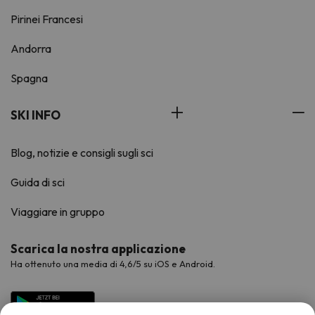
Pirinei Francesi
Andorra
Spagna
SKI INFO
Blog, notizie e consigli sugli sci
Guida di sci
Viaggiare in gruppo
Scarica la nostra applicazione
Ha ottenuto una media di 4,6/5 su iOS e Android.