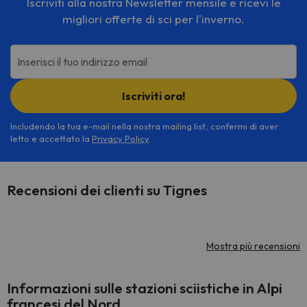
Iscriviti alla nostra Newsletter mensile e ricevi le
migliori offerte di sci per l'inverno.
Inserisci il tuo indirizzo email
Iscriviti ora!
Includendo la tua e-mail nella nostra mailing list, confermi di aver
letto e accettato la
Privacy Policy
.
Recensioni dei clienti su Tignes
Mostra più recensioni
Informazioni sulle stazioni sciistiche in Alpi
francesi del Nord