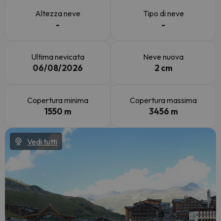
Altezza neve
Tipo di neve
-
-
Ultima nevicata
Neve nuova
06/08/2026
2 cm
Copertura minima
Copertura massima
1550 m
3456 m
Vedi tutti