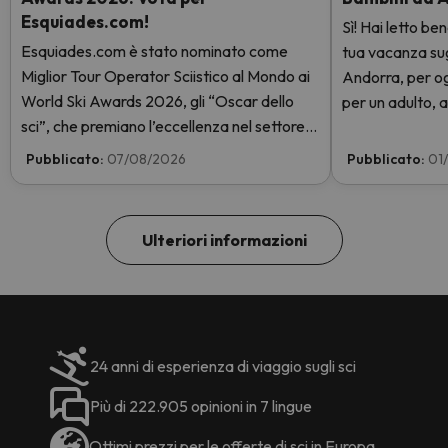
Esquiades.com!
Sì! Hai letto be
Esquiades.com è stato nominato come
tua vacanza sugli
Miglior Tour Operator Sciistico al Mondo ai
Andorra, per og
World Ski Awards 2026, gli “Oscar dello
per un adulto, a
sci”, che premiano l’eccellenza nel settore
giorni con skip
sciistico. Vota subito e aiutaci a arrivare in
GRATIS. Entra e
Pubblicato:
07/08/2026
Pubblicato:
01
cima!
Ulteriori informazioni
24 anni di esperienza di viaggio sugli sci
Più di 222.905 opinioni in 7 lingue
Ottimi prezzi per le offerte di sci in Europa