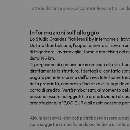
Tutte le distanze sono calcolate in linea retta. Le 
Informazioni sull'alloggio
Lo Studio Grandes Platières II by Interhome si trova 
Dotato di un balcone, l'appartamento si trova in una 
di frigorifero, lavastoviglie, forno e macchina del 
dista 145 km.
Ti preghiamo di comunicare in anticipo alla struttura
direttamente la struttura. I dettagli di contatto so
pagato per intero prima dell'arrivo. Interhome ti in
della proprietà, compreso l'indirizzo e il luogo dove
carta di credito. Verrà rimborsato al momento del 
possono essere noleggiati (su prenotazione) al cost
prenotazione) a 17,00 EUR o gli ospiti possono port
Alcuni dei servizi elencati potrebbero essere a pag
sono soggette a modifiche da parte della struttura