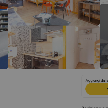
la strada. Non appena troverà la bussola, tornerà.
Aggiungi date 
Posizione e 