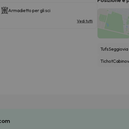
Armadietto per gli sci
Vedi tutti
Tufs
Seggiovia
Tichot
Cabinov
.com