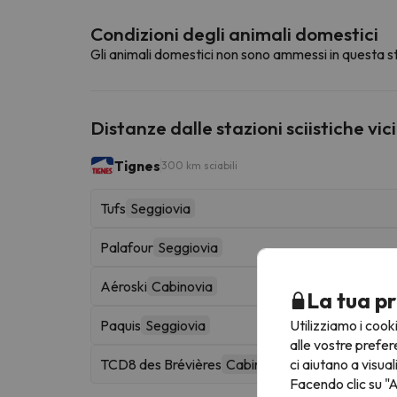
Condizioni degli animali domestici
Gli animali domestici non sono ammessi in questa st
Distanze dalle stazioni sciistiche vic
Tignes
300 km sciabili
Tufs
Seggiovia
Palafour
Seggiovia
Aéroski
Cabinovia
La tua pr
Utilizziamo i cook
Paquis
Seggiovia
alle vostre prefer
ci aiutano a visual
TCD8 des Brévières
Cabinovia
Facendo clic su "A