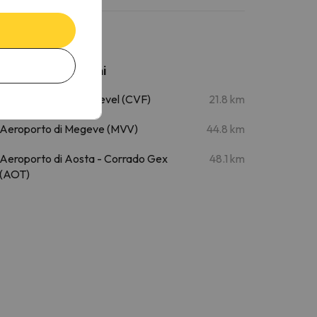
Aeroporti vicini
Aeroporto di Courchevel (CVF)
21.8 km
Aeroporto di Megeve (MVV)
44.8 km
Aeroporto di Aosta - Corrado Gex
48.1 km
(AOT)