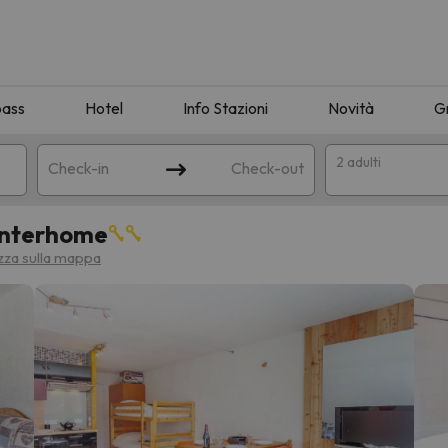
pass
Hotel
Info Stazioni
Novità
G
2 adulti
Check-in
Check-out
 Interhome
a
izza sulla mappa
ispondente alla sua ricerca. Provare a modificare la destinazione.