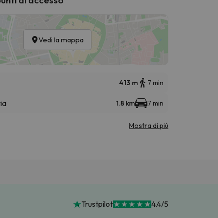
Vedi la mappa
413 m
7 min
ia
1.8 km
7 min
Mostra di più
Trustpilot
4.4/5