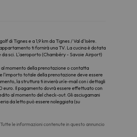
olf di Tignes e a 1,9 km da Tignes / Val d'Isère.
. L'appartamento ti fornirà una TV. La cucina è dotata
ure da sci. L'aeroporto (Chambéry - Savoie Airport)
ciali al momento della prenotazione o contatta
che l'importo totale della prenotazione deve essere
nto, la struttura ti invierà un'e-mail con i dettagli
i 500 euro. Il pagamento dovrà essere effettuato con
redito al momento del check-out. Gli asciugamani
eria da letto può essere noleggiata (su
. Tutte le informazioni contenute in questo annuncio