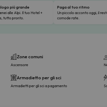
talogo più grande
Paga al tuo ritmo
enei alle Alpi. Il tuo Hotel +
Un piccolo acconto oggi, il rest
s, tutto pronto.
comode rate.
Zone comuni
Ascensore
Ne
Armadietto per gli sci
Armadietti per gli sci a pagamento
S