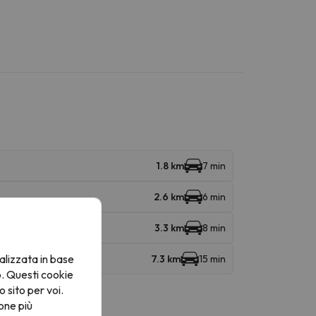
1.8 km
7 min
2.6 km
6 min
3.3 km
8 min
alizzata in base
7.3 km
15 min
o. Questi cookie
o sito per voi.
one più