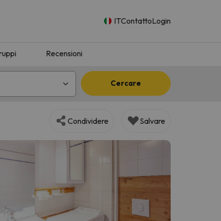
IT
Contatto
Login
ruppi
Recensioni
Cercare
Condividere
Salvare