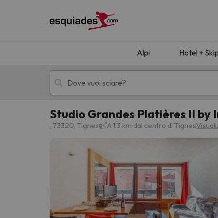
Alpi
Hotel + Ski
Studio Grandes Platières II by
Hotel + skipass
Hotel di montagn
, 73320, Tignes
A 1.3 km dal centro di Tignes
Visual
Ops, non abbiamo trovato alcun risultato corr