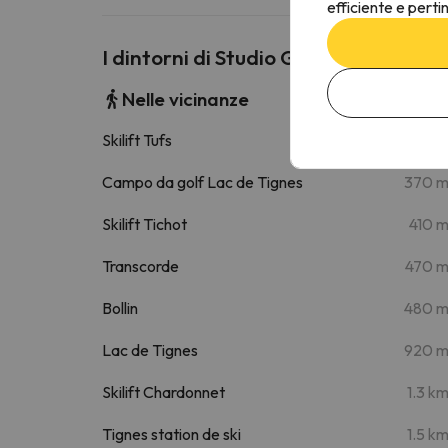
efficiente e perti
I dintorni di Studio Grandes Platière
Nelle vicinanze
Skilift Tufs
290 
Campo da golf Lac de Tignes
370 
Skilift Tichot
410 
Transcorde
470 
Bollin
480 
Lac de Tignes
920 
Skilift Chardonnet
1.3 k
Tignes station de ski
1.5 k