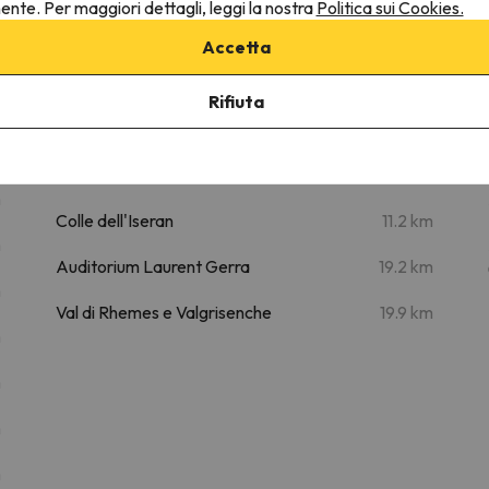
nente. Per maggiori dettagli, leggi la nostra
Politica sui Cookies.
Accetta
s II by Interhome
Rifiuta
Luoghi di interesse
m
Centre Aquasportif Val d'Isère
6 km
m
Colle dell'Iseran
11.2 km
m
Auditorium Laurent Gerra
19.2 km
m
Val di Rhemes e Valgrisenche
19.9 km
m
m
m
m