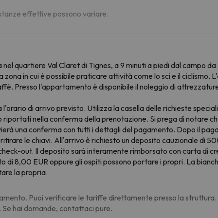
distanze effettive possono variare.
nel quartiere Val Claret di Tignes, a 9 minuti a piedi dal campo da g
zona in cui è possibile praticare attività come lo sci e il ciclismo
caffè. Presso l'appartamento è disponibile il noleggio di attrezzat
 l'orario di arrivo previsto. Utilizza la casella delle richieste spe
no riportati nella conferma della prenotazione. Si prega di notare 
vierà una conferma con tutti i dettagli del pagamento. Dopo il pagame
 ritirare le chiavi. All'arrivo è richiesto un deposito cauzionale d
check-out. Il deposito sarà interamente rimborsato con carta di c
o di 8,00 EUR oppure gli ospiti possono portare i propri. La bianch
are la propria.
amento. Puoi verificare le tariffe direttamente presso la struttura
. Se hai domande, contattaci pure.