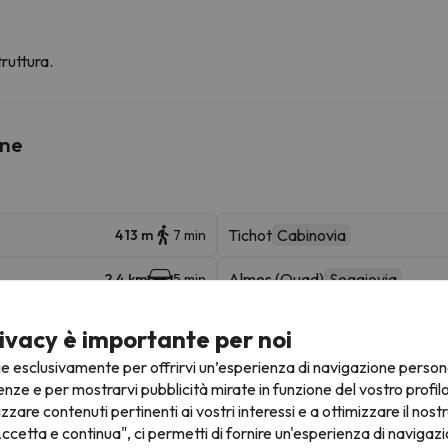
ruttura.
ine
Tichot
Cabinovia
413 m
7 min
Almes (Quad)
Seggiovia
2.4 km
5 min
Chaudannes
Seggiovia
3 km
8 min
ivacy è importante per noi
ie esclusivamente per offrirvi un’esperienza di navigazione person
TCD10 des Boisses
Cabinovia
3.4 km
8 min
enze e per mostrarvi pubblicità mirate in funzione del vostro profil
izzare contenuti pertinenti ai vostri interessi e a ottimizzare il nostr
12.7 km
22 min
ccetta e continua", ci permetti di fornire un'esperienza di navigazi