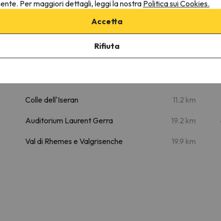
nente. Per maggiori dettagli, leggi la nostra
Politica sui Cookies.
Accetta
 Platières-12 By Interhome
Rifiuta
Luoghi di interesse
m
Centre Aquasportif Val d'Isère
6 km
m
Colle dell'Iseran
11.2 km
m
Auditorium Laurent Gerra
19.2 km
m
Val di Rhemes e Valgrisenche
19.9 km
m
m
m
m