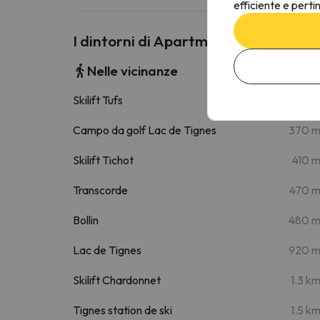
efficiente e perti
I dintorni di Apartment Les Grandes
Nelle vicinanze
Skilift Tufs
290 
Campo da golf Lac de Tignes
370 
Skilift Tichot
410 
Transcorde
470 
Bollin
480 
Lac de Tignes
920 
Skilift Chardonnet
1.3 k
Tignes station de ski
1.5 k