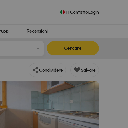
IT
Contatto
Login
ruppi
Recensioni
Cercare
Condividere
Salvare