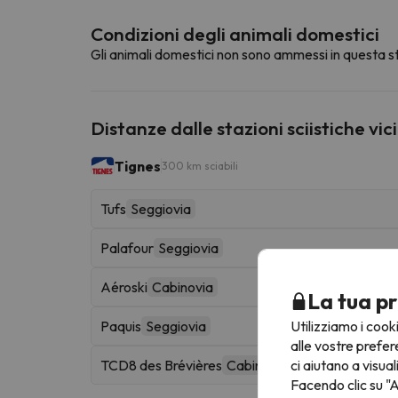
Condizioni degli animali domestici
Gli animali domestici non sono ammessi in questa st
Distanze dalle stazioni sciistiche vic
Tignes
300 km sciabili
Tufs
Seggiovia
Palafour
Seggiovia
Aéroski
Cabinovia
La tua pr
Utilizziamo i cook
Paquis
Seggiovia
alle vostre prefer
ci aiutano a visual
TCD8 des Brévières
Cabinovia
Facendo clic su "A