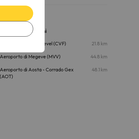
Aeroporti vicini
Aeroporto di Courchevel (CVF)
21.8 km
Aeroporto di Megeve (MVV)
44.8 km
Aeroporto di Aosta - Corrado Gex
48.1 km
(AOT)