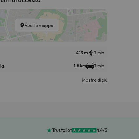
Vedi la mappa
413 m
7 min
ia
1.8 km
7 min
Mostra di più
Trustpilot
4.4/5