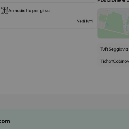
Armadietto per gli sci
Vedi tutti
Tufs
Seggiovia
Tichot
Cabinov
.com