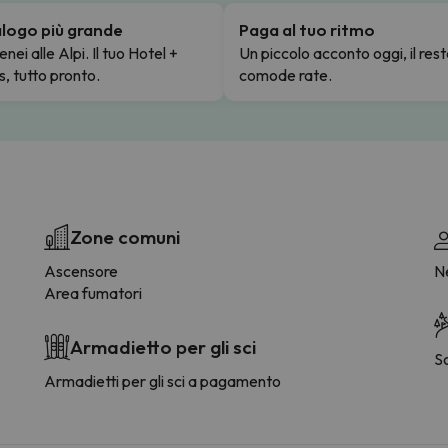
talogo più grande
Paga al tuo ritmo
enei alle Alpi. Il tuo Hotel +
Un piccolo acconto oggi, il rest
s, tutto pronto.
comode rate.
Zone comuni
Ascensore
Ne
Area fumatori
Armadietto per gli sci
S
Armadietti per gli sci a pagamento