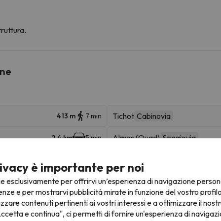
ruttura.
ine
Tichot
Cabinovia
413 m
7 min
Almes (Quad)
Seggiovia
2.4 km
5 min
Chaudannes
Seggiovia
3 km
7 min
ivacy è importante per noi
ie esclusivamente per offrirvi un’esperienza di navigazione person
TCD10 des Boisses
Cabinovia
3.4 km
8 min
enze e per mostrarvi pubblicità mirate in funzione del vostro profil
izzare contenuti pertinenti ai vostri interessi e a ottimizzare il nostr
12.7 km
22 min
ccetta e continua", ci permetti di fornire un'esperienza di navigazi