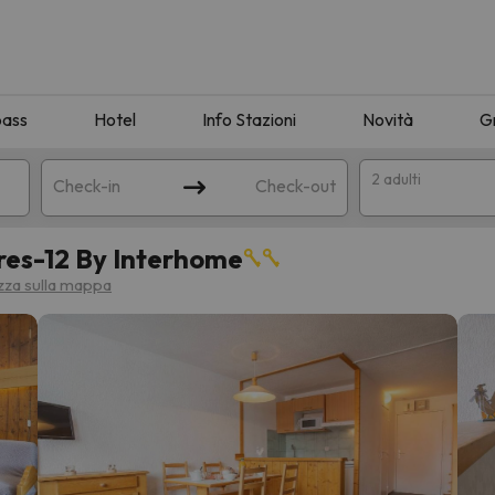
pass
Hotel
Info Stazioni
Novità
G
2 adulti
Check-in
Check-out
res-12 By Interhome
a
izza sulla mappa
ispondente alla sua ricerca. Provare a modificare la destinazione.