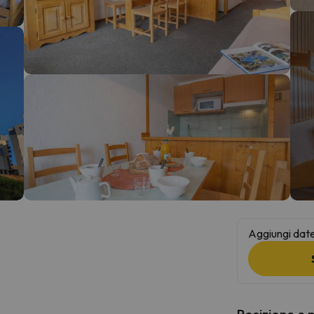
la strada. Non appena troverà la bussola, tornerà.
Aggiungi date 
Posizione e 