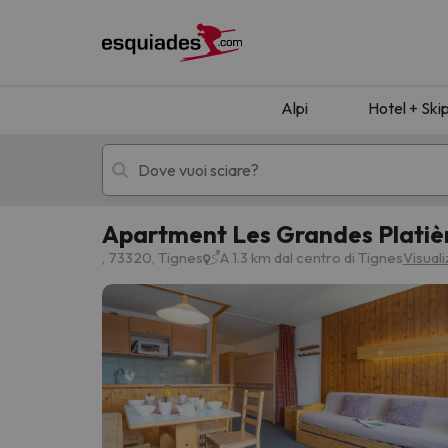
Alpi
Hotel + Ski
Apartment Les Grandes Platiè
Hotel + skipass
Hotel di montagn
, 73320, Tignes
A 1.3 km dal centro di Tignes
Visual
Ops, non abbiamo trovato alcun risultato corr