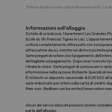
Tutte le distanze sono calcolate in linea retta. Le 
Informazioni sull'alloggio
Dotato di un balcone, l'Apartment Les Grandes Platiè
Ecole du Ski Francais Tignes le Lac. L'appartament
cottura completamente attrezzato con zona pranzo e
attrezzature da sci, mentre nei dintorni potrete prat
Siete pregati di notare che il pagamento dell'inter
dettagliate sul pagamento. Dopo aver ricevuto il pa
ritirare le chiavi. Siete pregati di comunicare in a
informazione nella sezione Richieste Speciali al mom
È richiesto un deposito cauzionale di EUR 500 all'ar
sarà rimborsato per intero sulla carta di credito d
their own. Bedlinen can be rented (reservation nee
Alcuni dei servizi elencati possono essere consider
parte dell'alloggio.