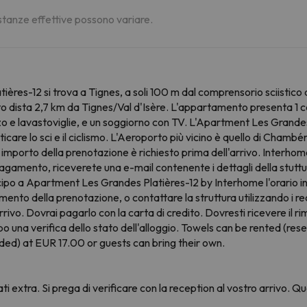
distanze effettive possono variare.
res-12 si trova a Tignes, a soli 100 m dal comprensorio sciistico d
o dista 2,7 km da Tignes/Val d'Isère. L'appartamento presenta 1 
 lavastoviglie, e un soggiorno con TV. L'Apartment Les Grandes Pl
icare lo sci e il ciclismo. L'Aeroporto più vicino è quello di Chamb
o importo della prenotazione è richiesto prima dell'arrivo. Interhom
gamento, riceverete una e-mail contenente i dettagli della stuttura
nticipo a Apartment Les Grandes Platières-12 by Interhome l'orario i
ento della prenotazione, o contattare la struttura utilizzando i re
rivo. Dovrai pagarlo con la carta di credito. Dovresti ricevere il r
opo una verifica dello stato dell'alloggio. Towels can be rented (r
ded) at EUR 17.00 or guests can bring their own.
ati extra. Si prega di verificare con la reception al vostro arrivo.