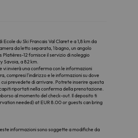
i Ecole du Ski Francais Val Claret e a 1,8 km da
camera da letto separata, 1 bagno, un angolo
atières-12 fornisce il servizio di noleggio
éry Savoia, a 82 km.
e vi invierà una conferma con le informazioni
, compresi l'indirizzo e le informazioni su dove
n cui prevedete di arrivare. Potrete inserire questa
capiti riportati nella conferma della prenotazione.
imborso al momento del check-out. Il deposito ti
eservation needed) at EUR 8.00 or guests can bring
 Queste informazioni sono soggette a modifiche da