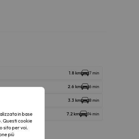
1.8 km
7 min
2.6 km
6 min
3.3 km
8 min
alizzata in base
7.2 km
14 min
o. Questi cookie
o sito per voi.
one più