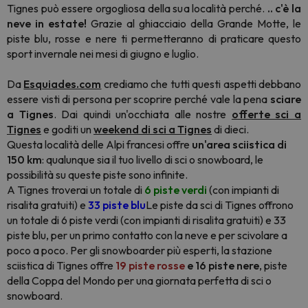
Tignes può essere orgogliosa della sua località perché.
.. c'è la
neve in estate!
Grazie al ghiacciaio della Grande Motte, le
piste blu, rosse e nere ti permetteranno di praticare questo
sport invernale nei mesi di giugno e luglio.
Da
Esquiades.com
crediamo che tutti questi aspetti debbano
essere visti di persona per scoprire perché vale la pena
sciare
a Tignes
. Dai quindi un'occhiata alle nostre
offerte sci a
Tignes
e goditi un
weekend di sci a Tignes
di dieci.
Questa località delle Alpi francesi offre
un'area sciistica di
150 km
: qualunque sia il tuo livello di sci o snowboard, le
possibilità su queste piste sono infinite.
A Tignes troverai un totale di
6 piste verdi
(con impianti di
risalita gratuiti) e
33 piste blu
Le piste da sci di Tignes offrono
un totale di 6 piste verdi (con impianti di risalita gratuiti) e 33
piste blu, per un primo contatto con la neve e per scivolare a
poco a poco. Per gli snowboarder più esperti, la stazione
sciistica di Tignes offre
19 piste rosse
e 16 piste nere
, piste
della Coppa del Mondo per una giornata perfetta di sci o
snowboard.