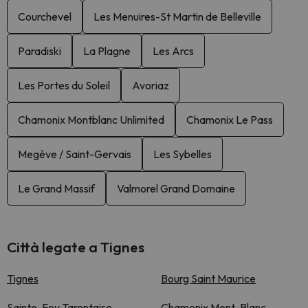
Courchevel
Les Menuires-St Martin de Belleville
Paradiski
La Plagne
Les Arcs
Les Portes du Soleil
Avoriaz
Chamonix Montblanc Unlimited
Chamonix Le Pass
Megève / Saint-Gervais
Les Sybelles
Le Grand Massif
Valmorel Grand Domaine
Città legate a Tignes
Tignes
Bourg Saint Maurice
Sainte-Foy Tarentaise
Chamonix Mont-Blanc