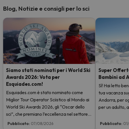
Blog, Notizie e consigli per lo sci
Siamo stati nominati per i World Ski
Super Offerta
Awards 2026: Vota per
Bambini ad 
Esquiades.com!
Sì! Hai letto be
Esquiades.com è stato nominato come
tua vacanza sugli
Miglior Tour Operator Sciistico al Mondo ai
Andorra, per og
World Ski Awards 2026, gli “Oscar dello
per un adulto, a
sci”, che premiano l’eccellenza nel settore
giorni con skip
sciistico. Vota subito e aiutaci a arrivare in
GRATIS. Entra e
Pubblicato:
07/08/2026
Pubblicato:
01
cima!