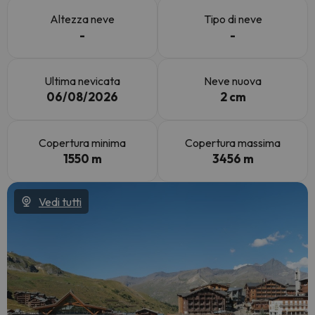
Altezza neve
Tipo di neve
-
-
Ultima nevicata
Neve nuova
06/08/2026
2 cm
Copertura minima
Copertura massima
1550 m
3456 m
Vedi tutti