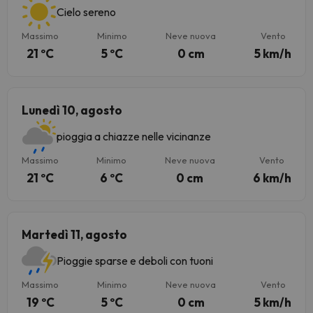
Cielo sereno
Massimo
Minimo
Neve nuova
Vento
21 ºC
5 ºC
0 cm
5 km/h
Lunedì 10, agosto
pioggia a chiazze nelle vicinanze
Massimo
Minimo
Neve nuova
Vento
21 ºC
6 ºC
0 cm
6 km/h
Martedì 11, agosto
Pioggie sparse e deboli con tuoni
Massimo
Minimo
Neve nuova
Vento
19 ºC
5 ºC
0 cm
5 km/h