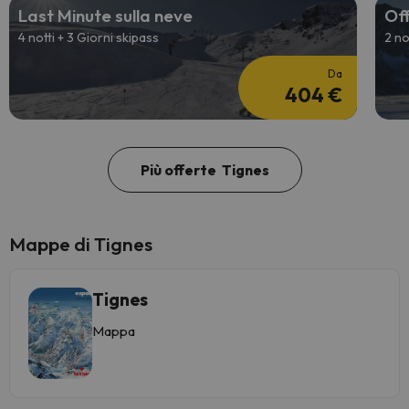
Last Minute sulla neve
Off
4 notti + 3 Giorni skipass
2 no
Da
404 €
Più offerte Tignes
Mappe di Tignes
Tignes
Mappa