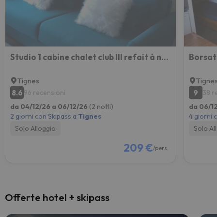
Studio 1 cabine chalet club III refait à neuf
Tignes
Tigne
8.6
9
96 recensioni
38 r
da 04/12/26 a 06/12/26
(2 notti)
da 06/12
2 giorni con Skipass a
Tignes
4 giorni 
Solo Alloggio
Solo Al
209 €
/pers.
Offerte hotel + skipass