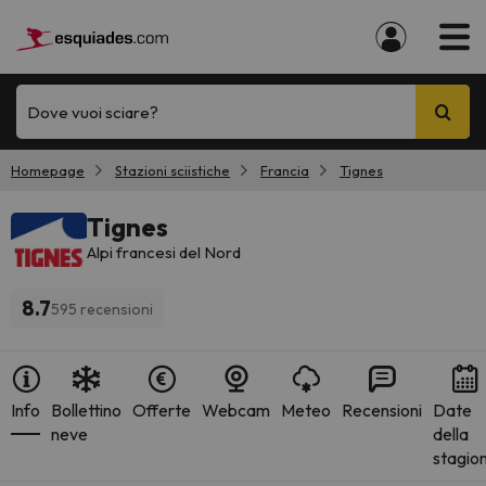
Dove vuoi sciare?
Homepage
Stazioni sciistiche
Francia
Tignes
Tignes
Alpi francesi del Nord
8.7
595 recensioni
Info
Bollettino
Offerte
Webcam
Meteo
Recensioni
Date
neve
della
stagio