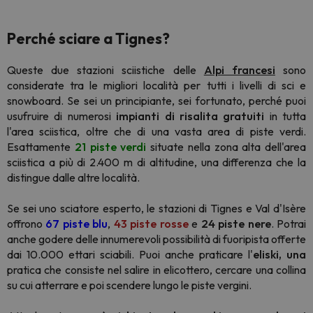
Perché sciare a Tignes
?
Queste due stazioni sciistiche delle
Alpi francesi
sono
considerate tra le migliori località per tutti i livelli di sci e
snowboard. Se sei un principiante, sei fortunato, perché puoi
usufruire di numerosi
impianti di risalita gratuiti
in tutta
l'area sciistica, oltre che di una vasta area di piste verdi.
Esattamente
21 piste verdi
situate nella zona alta dell'area
sciistica a più di 2.400 m di altitudine, una differenza che la
distingue dalle altre località.
Se sei uno sciatore esperto, le stazioni di Tignes e Val d'Isère
offrono
67 piste blu
,
43 piste rosse
e
24 piste nere
. Potrai
anche godere delle innumerevoli possibilità di fuoripista offerte
dai 10.000 ettari sciabili. Puoi anche praticare l'
eliski, una
pratica che consiste nel salire in elicottero, cercare una collina
su cui atterrare e poi scendere lungo le piste vergini.