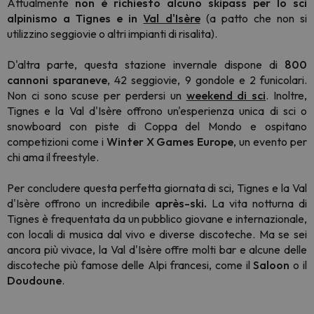
Attualmente
non è richiesto alcuno skipass per lo sci
alpinismo a Tignes e in
Val d'Isère
(a patto che non si
utilizzino seggiovie o altri impianti di risalita).
D'altra parte, questa stazione invernale dispone di
800
cannoni sparaneve
, 42 seggiovie, 9 gondole e 2 funicolari.
Non ci sono scuse per perdersi un
weekend di sci
. Inoltre,
Tignes e la Val d'Isère offrono un'esperienza unica di sci o
snowboard con piste di Coppa del Mondo e ospitano
competizioni come i
Winter X Games Europe
, un evento per
chi ama il freestyle.
Per concludere questa perfetta giornata di sci, Tignes e la Val
d'Isère offrono un incredibile
après-ski.
La vita notturna di
Tignes è frequentata da un pubblico giovane e internazionale,
con locali di musica dal vivo e diverse discoteche. Ma se sei
ancora più vivace, la Val d'Isère offre molti bar e alcune delle
discoteche più famose delle Alpi francesi, come il
Saloon
o il
Doudoune
.