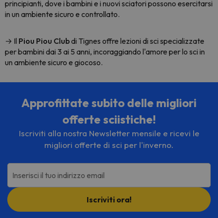
principianti, dove i bambini e i nuovi sciatori possono esercitarsi
in un ambiente sicuro e controllato.
→ Il
Piou Piou Club
di Tignes offre lezioni di sci specializzate
per bambini dai 3 ai 5 anni, incoraggiando l'amore per lo sci in
un ambiente sicuro e giocoso.
Approfittate subito delle migliori
offerte sciistiche!
Iscriviti alla nostra Newsletter mensile e ricevi le
migliori offerte di sci per l'inverno.
Inserisci il tuo indirizzo email
Iscriviti ora!