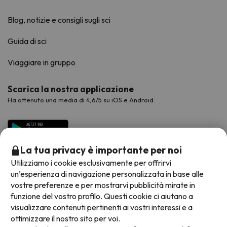
Blog, notizie e consigli sugli sci
Guida di sci
Viaggiare in gruppo
Scarica la nostra applicazione
Ha ottenuto una media di 4,6/5 su iOS e Android.
La tua privacy è importante per noi
Utilizziamo i cookie esclusivamente per offrirvi
un’esperienza di navigazione personalizzata in base alle
vostre preferenze e per mostrarvi pubblicità mirate in
funzione del vostro profilo. Questi cookie ci aiutano a
visualizzare contenuti pertinenti ai vostri interessi e a
Metodi di pagamento disponibili
ottimizzare il nostro sito per voi.