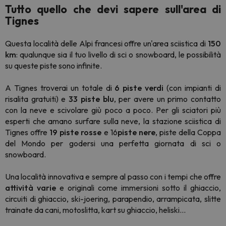
Tutto quello che devi sapere sull'area di
Tignes
Questa località delle Alpi francesi offre un'area sciistica di
150
km
: qualunque sia il tuo livello di sci o snowboard, le possibilità
su queste piste sono infinite.
A Tignes troverai un totale di
6 piste verdi
(con impianti di
risalita gratuiti) e
33 piste blu
, per avere un primo contatto
con la neve e scivolare giù poco a poco. Per gli sciatori più
esperti che amano surfare sulla neve, la stazione sciistica di
Tignes offre
19 piste rosse
e 16
piste nere
, piste della Coppa
del Mondo per godersi una perfetta giornata di sci o
snowboard.
Una località innovativa e sempre al passo con i tempi che offre
attività
varie
e originali come immersioni sotto il ghiaccio,
circuiti di ghiaccio, ski-joering, parapendio, arrampicata, slitte
trainate da cani, motoslitta, kart su ghiaccio, heliski...