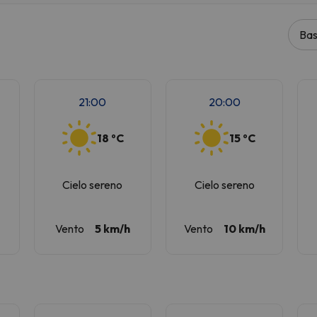
Bas
la strada. Non appena troverà la bussola, tornerà.
21:00
20:00
18 ºC
15 ºC
Cielo sereno
Cielo sereno
Vento
5 km/h
Vento
10 km/h