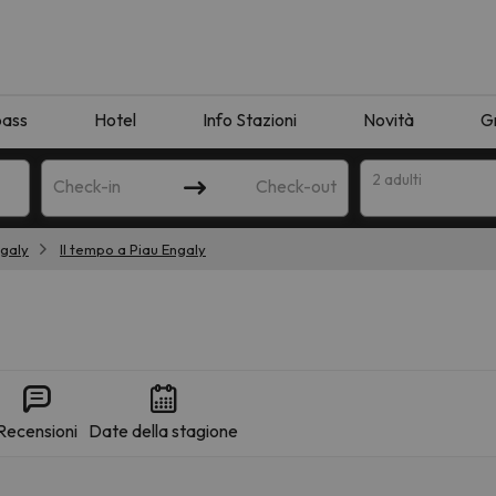
pass
Hotel
Info Stazioni
Novità
G
2 adulti
Check-in
Check-out
ngaly
Il tempo a Piau Engaly
a
Recensioni
Date della stagione
ispondente alla sua ricerca. Provare a modificare la destinazione.