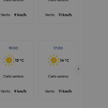
Vento
9 km/h
Vento
11 km/h
Vento
12
19:00
17:00
16:00
15 ºC
16 ºC
1
Cielo sereno
Cielo sereno
Cielo se
Vento
9 km/h
Vento
11 km/h
Vento
12