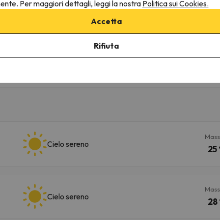
nente. Per maggiori dettagli, leggi la nostra
Politica sui Cookies.
Accetta
Cielo sereno
Cielo sereno
Rifiuta
Vento
5 km/h
Vento
10 km/h
Mass
Cielo sereno
25 
Mass
Cielo sereno
28 