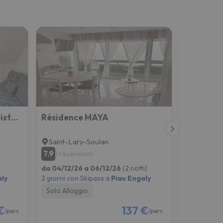
4 personnes au pied des piste et sentier de randonné
Résidence MAYA
Studio Co
Saint-Lary-Soulan
Saint-La
7.9
8.6
1 recensioni
50 rece
da 04/12/26 a 06/12/26
(2 notti)
da 11/12/26
ly
2 giorni con Skipass a
Piau Engaly
2 giorni co
Solo Alloggio
Solo Allog
€
137 €
/pers.
/pers.