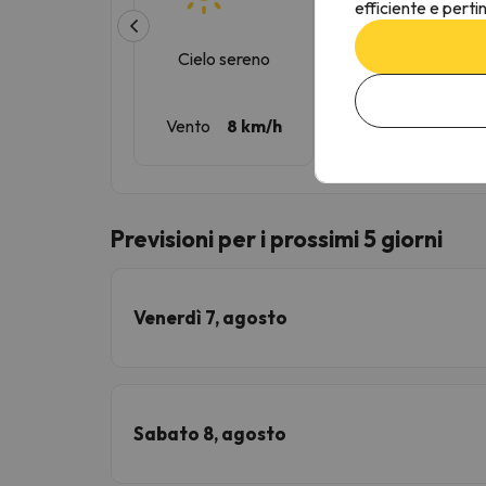
efficiente e perti
Cielo sereno
Cielo sereno
Vento
8 km/h
Vento
9 km/h
Previsioni per i prossimi 5 giorni
Venerdì 7, agosto
Sabato 8, agosto