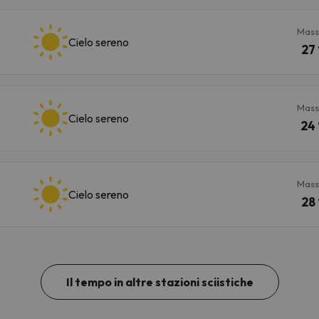
Mass
Cielo sereno
27 
Mass
Cielo sereno
24 
Mass
Cielo sereno
28 
3
Il tempo in altre stazioni sciistiche