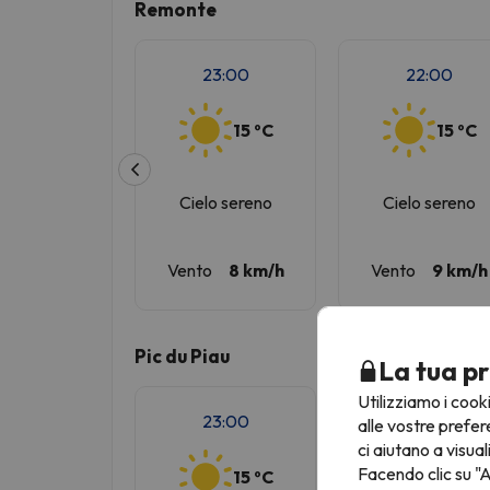
Remonte
23:00
22:00
15 ºC
15 ºC
Cielo sereno
Cielo sereno
Vento
8 km/h
Vento
9 km/h
Pic du Piau
La tua pr
Utilizziamo i cook
23:00
22:00
alle vostre prefer
ci aiutano a visual
Facendo clic su "A
15 ºC
15 ºC