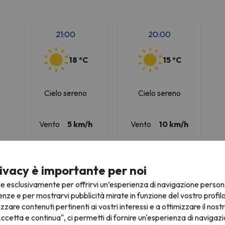
21:00
20:00
18 ºC
15 ºC
Cielo sereno
Cielo sereno
Vento
5 km/h
Vento
10 km/h
ivacy è importante per noi
ie esclusivamente per offrirvi un’esperienza di navigazione person
21:00
20:00
enze e per mostrarvi pubblicità mirate in funzione del vostro profil
izzare contenuti pertinenti ai vostri interessi e a ottimizzare il nostr
ccetta e continua", ci permetti di fornire un'esperienza di navigazi
18 ºC
15 ºC