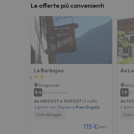
Le offerte più convenienti
Le Barbajou
Au Lo
Aragnouet
Anci
9.4
7.9
10 recensioni
21
da 08/01/27 a 10/01/27
(2 notti)
da 11/
2 giorni con Skipass a
Piau Engaly
2 giorn
Solo Alloggio
Solo 
115 €
/pers.