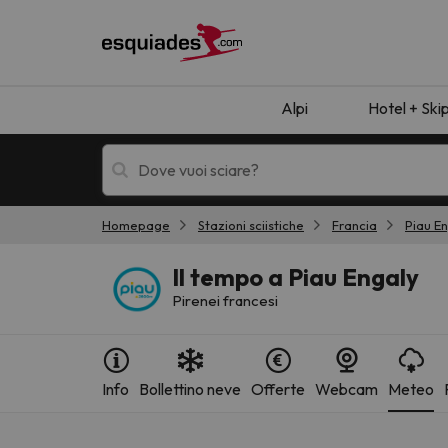
Alpi
Hotel + Ski
Homepage
Stazioni sciistiche
Francia
Piau E
Hotel + skipass
Hotel di montagn
Il tempo a Piau Engaly
Pirenei francesi
Info
Bollettino neve
Offerte
Webcam
Meteo
Ops, non abbiamo trovato alcun risultato corr