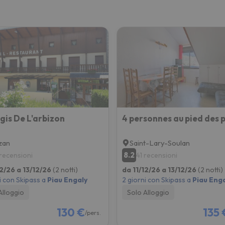
gis De L'arbizon
zan
Saint-Lary-Soulan
8.2
 recensioni
41 recensioni
12/26 a 13/12/26
(2 notti)
da 11/12/26 a 13/12/26
(2 notti)
i con Skipass a
Piau Engaly
2 giorni con Skipass a
Piau Enga
Alloggio
Solo Alloggio
130 €
135 
/pers.