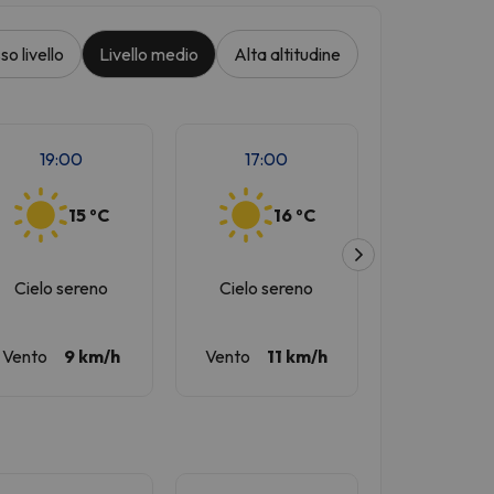
so livello
Livello medio
Alta altitudine
19:00
17:00
16:00
15 ºC
16 ºC
1
Cielo sereno
Cielo sereno
Cielo se
Vento
9 km/h
Vento
11 km/h
Vento
12