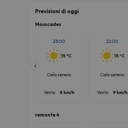
Previsioni di oggi
Sembra che il nostro ricercatore abbia perso 
Mouscades
23:00
22:00
15 ºC
15 ºC
Cielo sereno
Cielo sereno
Vento
8 km/h
Vento
9 km/h
remonte 4