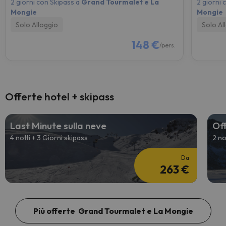
2 giorni con Skipass a
Grand Tourmalet e La
2 giorni 
Mongie
Mongie
Solo Alloggio
Solo Al
148 €
/pers.
Offerte hotel + skipass
Last Minute sulla neve
Off
4 notti + 3 Giorni skipass
2 no
Da
263 €
Più offerte Grand Tourmalet e La Mongie