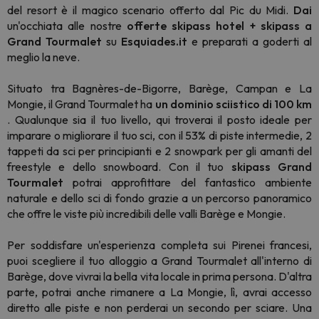
del resort è il magico scenario offerto dal Pic du Midi.
Dai
un'occhiata alle nostre
offerte skipass hotel + skipass a
Grand Tourmalet
su
Esquiades.it
e preparati a goderti al
meglio la neve.
Situato tra Bagnères-de-Bigorre, Barège, Campan e La
Mongie, il Grand Tourmalet ha
un dominio sciistico di 100 km
. Qualunque sia il tuo livello, qui troverai il posto ideale per
imparare o migliorare il tuo sci, con il 53% di piste intermedie, 2
tappeti da sci per principianti e 2 snowpark per gli amanti del
freestyle e dello snowboard. Con il tuo
skipass Grand
Tourmalet
potrai approfittare del fantastico ambiente
naturale e dello sci di fondo grazie a un percorso panoramico
che offre le viste più incredibili delle valli Barège e Mongie.
Per soddisfare un'esperienza completa sui Pirenei francesi,
puoi scegliere il tuo alloggio a Grand Tourmalet all'interno di
Barège, dove vivrai la bella vita locale in prima persona. D'altra
parte, potrai anche rimanere a La Mongie, lì, avrai accesso
diretto alle piste e non perderai un secondo per sciare. Una