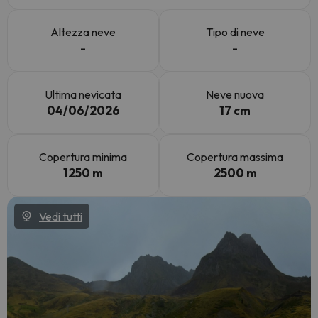
Altezza neve
Tipo di neve
-
-
Ultima nevicata
Neve nuova
04/06/2026
17 cm
Copertura minima
Copertura massima
1250 m
2500 m
Vedi tutti