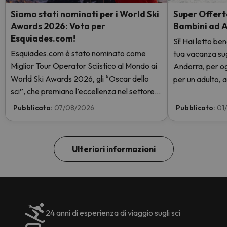
Siamo stati nominati per i World Ski
Super Offerta
Awards 2026: Vota per
Bambini ad 
Esquiades.com!
Sì! Hai letto be
Esquiades.com è stato nominato come
tua vacanza sugli
Miglior Tour Operator Sciistico al Mondo ai
Andorra, per og
World Ski Awards 2026, gli “Oscar dello
per un adulto, a
sci”, che premiano l’eccellenza nel settore
giorni con skip
sciistico. Vota subito e aiutaci a arrivare in
GRATIS. Entra e
Pubblicato:
07/08/2026
Pubblicato:
01
cima!
Ulteriori informazioni
24 anni di esperienza di viaggio sugli sci