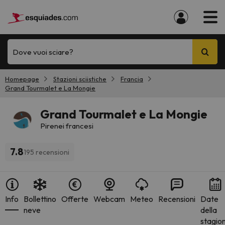
Dove vuoi sciare?
Homepage
Stazioni sciistiche
Francia
Grand Tourmalet e La Mongie
Grand Tourmalet e La Mongie
Pirenei francesi
7.8
195 recensioni
Info
Bollettino
Offerte
Webcam
Meteo
Recensioni
Date
neve
della
stagio