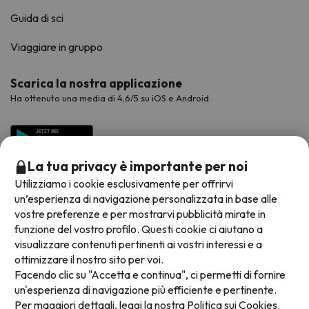
Guida di sci
Viaggiare in gruppo
Scarica la nostra applicazione
Ha ottenuto una media di 4,6/5 su iOS e Android.
La tua privacy è importante per noi
Utilizziamo i cookie esclusivamente per offrirvi
un’esperienza di navigazione personalizzata in base alle
vostre preferenze e per mostrarvi pubblicità mirate in
funzione del vostro profilo. Questi cookie ci aiutano a
visualizzare contenuti pertinenti ai vostri interessi e a
Metodi di pagamento disponibili
ottimizzare il nostro sito per voi.
Facendo clic su "Accetta e continua", ci permetti di fornire
un'esperienza di navigazione più efficiente e pertinente.
Per maggiori dettagli, leggi la nostra
Politica sui Cookies.