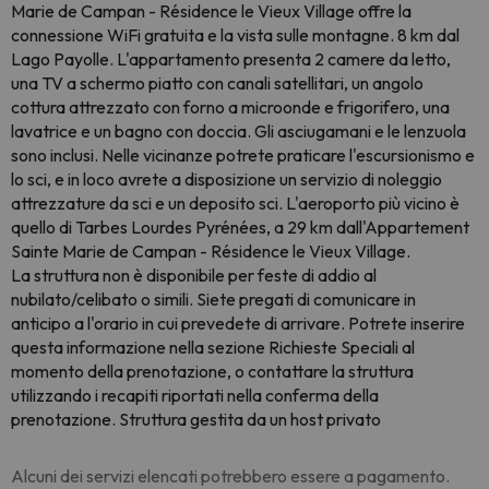
Marie de Campan - Résidence le Vieux Village offre la
connessione WiFi gratuita e la vista sulle montagne. 8 km dal
Lago Payolle. L'appartamento presenta 2 camere da letto,
una TV a schermo piatto con canali satellitari, un angolo
cottura attrezzato con forno a microonde e frigorifero, una
lavatrice e un bagno con doccia. Gli asciugamani e le lenzuola
sono inclusi. Nelle vicinanze potrete praticare l'escursionismo e
lo sci, e in loco avrete a disposizione un servizio di noleggio
attrezzature da sci e un deposito sci. L'aeroporto più vicino è
quello di Tarbes Lourdes Pyrénées, a 29 km dall'Appartement
Sainte Marie de Campan - Résidence le Vieux Village.
La struttura non è disponibile per feste di addio al
nubilato/celibato o simili. Siete pregati di comunicare in
anticipo a l'orario in cui prevedete di arrivare. Potrete inserire
questa informazione nella sezione Richieste Speciali al
momento della prenotazione, o contattare la struttura
utilizzando i recapiti riportati nella conferma della
prenotazione. Struttura gestita da un host privato
Alcuni dei servizi elencati potrebbero essere a pagamento.