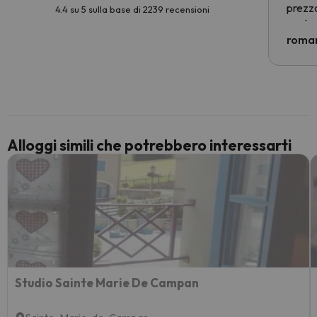
prezzo
4.4 su 5 sulla base di 2239 recensioni
nostra 
econom
roman
costre
voluto
per 6 g
paghi 
Alloggi simili che potrebbero interessarti
Studio Sainte Marie De Campan