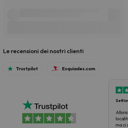
Le recensioni dei nostri clienti
Trustpilot
Esquiades.com
Setti
Allora
locali
ma ci 