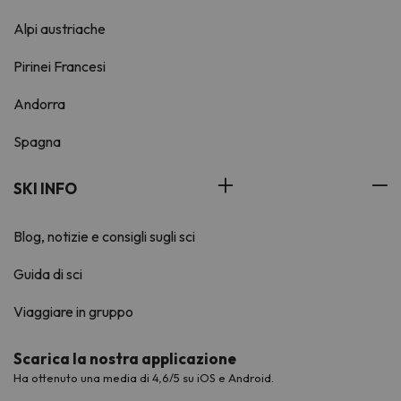
Alpi austriache
Pirinei Francesi
Andorra
Spagna
SKI INFO
Blog, notizie e consigli sugli sci
Guida di sci
Viaggiare in gruppo
Scarica la nostra applicazione
Ha ottenuto una media di 4,6/5 su iOS e Android.