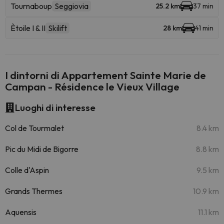
Tournaboup
Seggiovia
25.2 km
37 min
Ètoile I & II
Skilift
28 km
41 min
I dintorni di Appartement Sainte Marie de
Campan - Résidence le Vieux Village
Luoghi di interesse
Col de Tourmalet
8.4 km
Pic du Midi de Bigorre
8.8 km
Colle d'Aspin
9.5 km
Grands Thermes
10.9 km
Aquensis
11.1 km