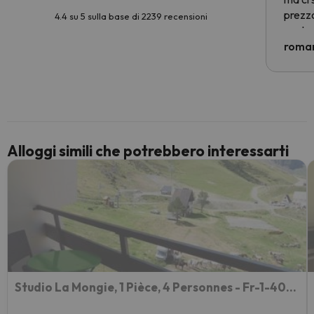
prezzo
4.4 su 5 sulla base di 2239 recensioni
nostra 
econom
roman
costre
voluto
per 6 g
paghi 
Alloggi simili che potrebbero interessarti
Studio La Mongie, 1 Pièce, 4 Personnes - Fr-1-404-101