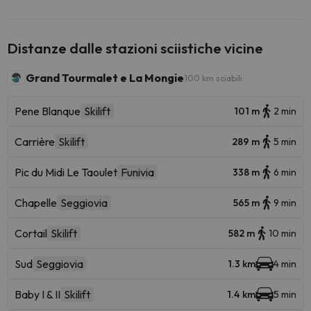
Distanze dalle stazioni sciistiche vicine
Grand Tourmalet e La Mongie
100 km sciabili
Pene Blanque
Skilift
101 m
2 min
Carrière
Skilift
289 m
5 min
Pic du Midi Le Taoulet
Funivia
338 m
6 min
Chapelle
Seggiovia
565 m
9 min
Cortail
Skilift
582 m
10 min
Sud
Seggiovia
1.3 km
4 min
Baby I & II
Skilift
1.4 km
5 min