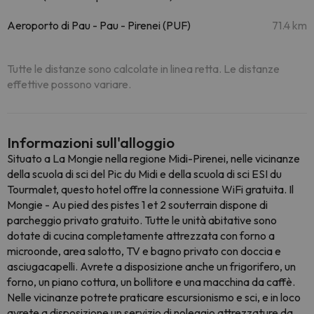
Aeroporto di Pau - Pau - Pirenei (PUF)
71.4 km
Tutte le distanze sono calcolate in linea retta. Le distanze
effettive possono variare.
Informazioni sull'alloggio
Situato a La Mongie nella regione Midi-Pirenei, nelle vicinanze
della scuola di sci del Pic du Midi e della scuola di sci ESI du
Tourmalet, questo hotel offre la connessione WiFi gratuita. Il
Mongie - Au pied des pistes 1 et 2 souterrain dispone di
parcheggio privato gratuito. Tutte le unità abitative sono
dotate di cucina completamente attrezzata con forno a
microonde, area salotto, TV e bagno privato con doccia e
asciugacapelli. Avrete a disposizione anche un frigorifero, un
forno, un piano cottura, un bollitore e una macchina da caffè.
Nelle vicinanze potrete praticare escursionismo e sci, e in loco
avrete a disposizione un servizio di noleggio attrezzature da