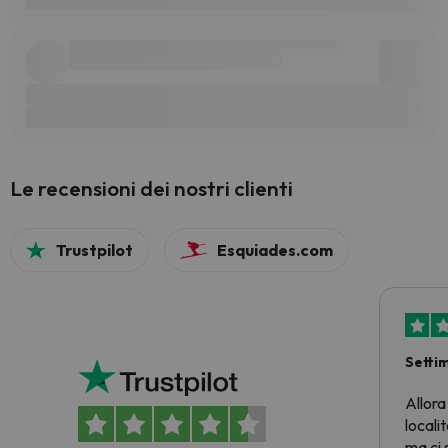
Le recensioni dei nostri clienti
Trustpilot
Esquiades.com
Setti
Allora
locali
ma ci 