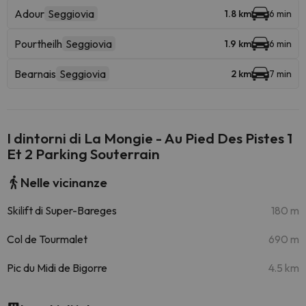
Adour
Seggiovia
1.8 km
6 min
Pourtheilh
Seggiovia
1.9 km
6 min
Bearnais
Seggiovia
2 km
7 min
I dintorni di La Mongie - Au Pied Des Pistes 1
Et 2 Parking Souterrain
Nelle vicinanze
Skilift di Super-Bareges
180 m
Col de Tourmalet
690 m
Pic du Midi de Bigorre
4.5 km