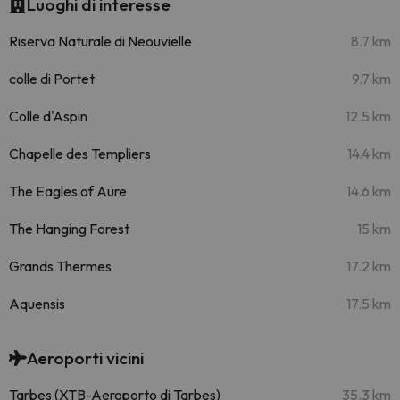
Luoghi di interesse
Riserva Naturale di Neouvielle
8.7 km
colle di Portet
9.7 km
Colle d'Aspin
12.5 km
Chapelle des Templiers
14.4 km
The Eagles of Aure
14.6 km
The Hanging Forest
15 km
Grands Thermes
17.2 km
Aquensis
17.5 km
Aeroporti vicini
Tarbes (XTB-Aeroporto di Tarbes)
35.3 km