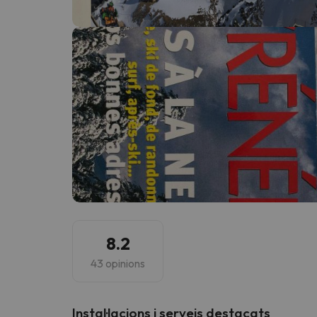
Vaja! Sembla que el nostre cercador ha perdut 
8.2
43 opinions
Instal·lacions i serveis destacats