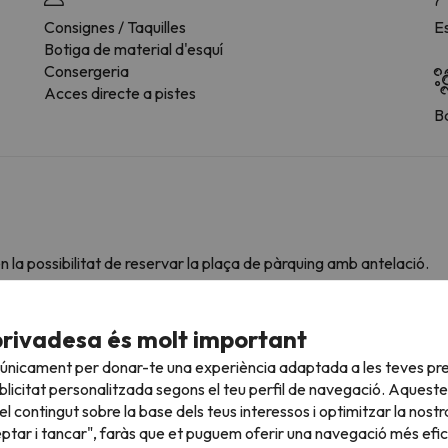
Consignes / Taquilles
E
Botiga de material d'esquí
Consergeria
Acces directe a pistes
B
 la possibilitat de reservar la plaça de pàrquing amb antelació.
privadesa és molt important
 únicament per donar-te una experiència adaptada a les teves pre
cotes.
licitat personalitzada segons el teu perfil de navegació. Aqueste
l contingut sobre la base dels teus interessos i optimitzar la nostr
eptar i tancar", faràs que et puguem oferir una navegació més eficie