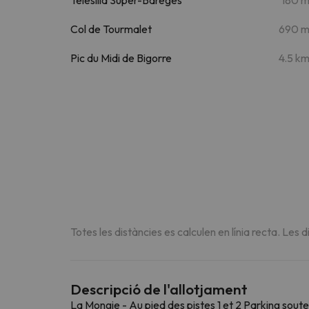
Col de Tourmalet
690 
Pic du Midi de Bigorre
4.5 k
Totes les distàncies es calculen en línia recta. Les d
Descripció de l'allotjament
La Mongie - Au pied des pistes 1 et 2 Parking souter