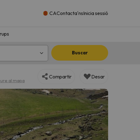
CA
Contacta'ns
Inicia sessió
rups
Buscar
Compartir
Desar
ure al mapa