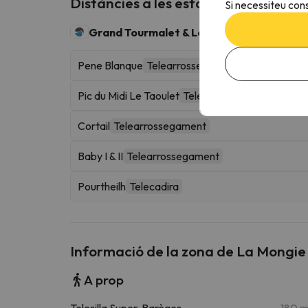
Distàncies a les estacions d'esquí p
Si necessiteu cons
Grand Tourmalet & La Mongie
100 km esquiab
Pene Blanque
Telearrossegament
Pic du Midi Le Taoulet
Telefèric
Cortail
Telearrossegament
Baby I & II
Telearrossegament
Pourtheilh
Telecadira
Informació de la zona de La Mongie -
A prop
Telesilla Super-Barèges
180 