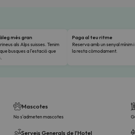
tàleg més gran
Paga al teu ritme
rineus als Alps suisses. Tenim
Reserva amb un senyal mínim 
l que busques a l'estació que
la resta còmodament.
.
Mascotes
No s'admeten mascotes
G
Serveis Generals de l'Hotel