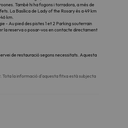
croones. També hi ha fogons i torradora, a més de
rfets. La Basílica de Lady of the Rosary és a 49 km
a 46 km.
e - Au pied des pistes 1 et 2 Parking souterrain
 fer la reserva o posar-vos en contacte directament
u servei de restauració segons necessitats. Aquesta
. Tota la informació d'aquesta fitxa està subjecta