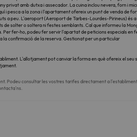
ny privat amb dutxa i assecador. La cuina inclou nevera, forn i mi
squí i pesca a la zona i l'apartament ofereix un punt de venda de fo
 minuts a peu. L'aeroport (Aeroport de Tarbes-Lourdes-Pirineus) és 
de solter o soltera ni festes semblants. Cal que informeu la Mongi
. Per fer-ho, podeu fer servir l'apartat de peticions especials en
 la confirmació de la reserva. Gestionat per un particular
tabliment. L'allotjament pot canviar la forma en què ofereix el se
otjament.
t. Podeu consultar les vostres tarifes directament a l'establiment
contacta'ns.