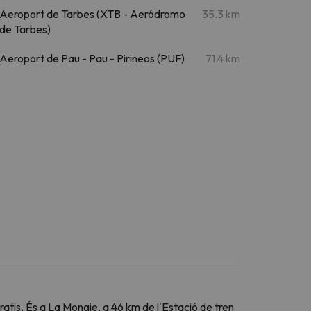
Aeroport de Tarbes (XTB - Aeródromo
35.3 km
de Tarbes)
Aeroport de Pau - Pau - Pirineos (PUF)
71.4 km
gratis. És a La Mongie, a 46 km de l'Estació de tren