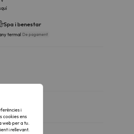
squí
Spa i benestar
any termal
De pagament
ferències i
s cookies ens
a web per a tu.
nt i rellevant.