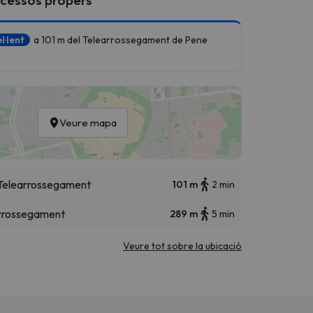
l·lent
a 101 m del Telearrossegament de Pene
Veure mapa
Telearrossegament
101 m
2 min
rrossegament
289 m
5 min
Veure tot sobre la ubicació