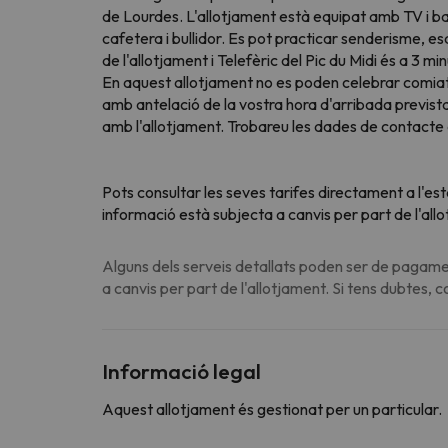
de Lourdes. L'allotjament està equipat amb TV i ba
cafetera i bullidor. Es pot practicar senderisme, e
de l'allotjament i Telefèric del Pic du Midi és a 3
En aquest allotjament no es poden celebrar comiats 
amb antelació de la vostra hora d'arribada prevista
amb l'allotjament. Trobareu les dades de contacte a
Pots consultar les seves tarifes directament a l'es
informació està subjecta a canvis per part de l'all
Alguns dels serveis detallats poden ser de pagamen
a canvis per part de l'allotjament. Si tens dubtes, 
Informació legal
Aquest allotjament és gestionat per un particular.