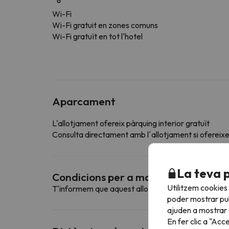
Wi-Fi
Wi-Fi gratuit en zones comuns
Wi-Fi gratuït en tot l'hotel
Aparcament
L'allotjament ofereix pàrquing interior gratuït
Consulta directament amb l´allotjament si ofereixen
La teva 
Condicions per a mascotes
Utilitzem cookies
T'informem que aquest allotjament no admet mas
poder mostrar pub
ajuden a mostrar e
En fer clic a "Acc