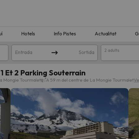
uí
Hotels
Info Pistes
Actualitat
G
2 adults
Entrada
Sortida
1 Et 2 Parking Souterrain
La Mongie Tourmalet
A 59 m del centre de La Mongie Tourmalet
Ve
n amb la teva cerca. Intenteu modificar la destinació.