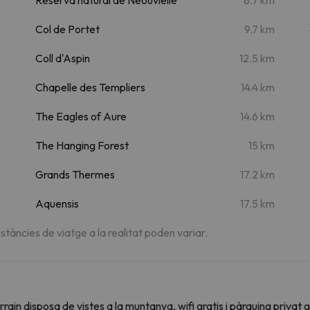
m
Col de Portet
9.7 km
m
Coll d'Aspin
12.5 km
Chapelle des Templiers
14.4 km
The Eagles of Aure
14.6 km
The Hanging Forest
15 km
Grands Thermes
17.2 km
Aquensis
17.5 km
istàncies de viatge a la realitat poden variar.
rain disposa de vistes a la muntanya, wifi gratis i pàrquing privat 