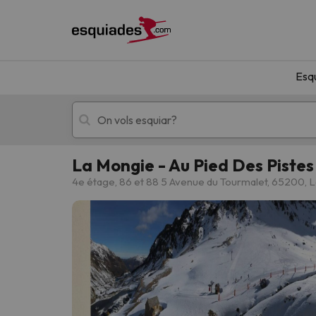
Esq
La Mongie - Au Pied Des Pistes 
Esquí
Escapades
4e étage, 86 et 88 5 Avenue du Tourmalet, 65200, 
!Vaja! No hem trobat resultats que coincideixi