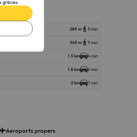
 gràcies.
289 m
5 min
565 m
9 min
1.3 km
4 min
1.8 km
6 min
2 km
7 min
Aeroports propers