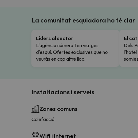
La comunitat esquiadora ho té clar
Líders al sector
El ca
L'agència número 1 en viatges
Dels Pi
d'esquí. Ofertes exclusives que no
l'hote
veuràs en cap altre lloc.
somies
Instal·lacions i serveis
Zones comuns
Calefacció
Wifi i Internet