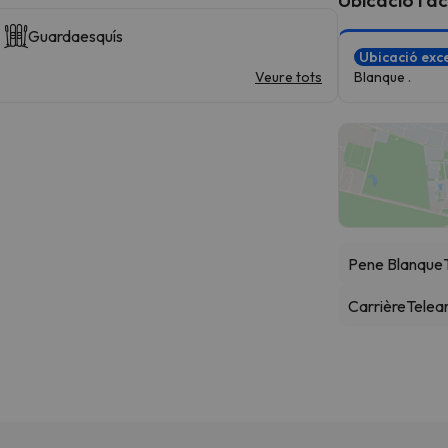
Guardaesquís
Ubicació exce
Veure tots
Blanque .
Pene Blanque
Carrière
Telea