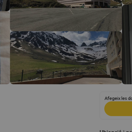
el nord. Quan trobi la seva brúixola torna.
Afegeix les d
Ubicació i a