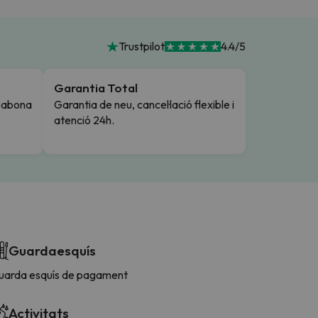
Trustpilot
4.4/5
Garantia Total
i abona
Garantia de neu, cancel·lació flexible i
atenció 24h.
Guardaesquís
uarda esquís de pagament
Activitats