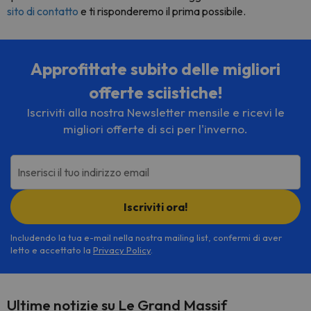
sito di contatto
e ti risponderemo il prima possibile.
Approfittate subito delle migliori
offerte sciistiche!
Iscriviti alla nostra Newsletter mensile e ricevi le
migliori offerte di sci per l'inverno.
Inserisci il tuo indirizzo email
Iscriviti ora!
Includendo la tua e-mail nella nostra mailing list, confermi di aver
letto e accettato la
Privacy Policy
.
Ultime notizie su Le Grand Massif