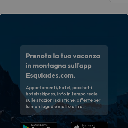
voluto
per 6 g
paghi 
Prenota la tua vacanza
in montagna sull’app
Esquiades.com.
Appartamenti, hotel, pacchetti
hotel+skipass, info in tempo reale
sulle stazioni sciistiche, offerte per
la montagna e molto altro.