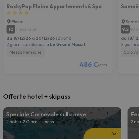
RockyPop Flaine Appartements & Spa
Samoën
Flaine
Samo
10
9.2
1 recensioni
40 r
da 18/12/26 a 20/12/26
(2 notti)
da 18/12
2 giorni con Skipass a
Le Grand Massif
2 giorni 
Mezza Pensione
Solo Al
486 €
/pers.
Offerte hotel + skipass
Speciale Carnevale sulla neve
Feb
2 notti + 2 Giorni skipass
2 no
Da