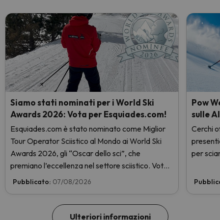
Siamo stati nominati per i World Ski
Pow Wee
Awards 2026: Vota per Esquiades.com!
sulle A
Esquiades.com è stato nominato come Miglior
Cerchi of
Tour Operator Sciistico al Mondo ai World Ski
presenti
Awards 2026, gli “Oscar dello sci”, che
per sciar
premiano l’eccellenza nel settore sciistico. Vota
subito e aiutaci a arrivare in cima!
Pubblicato:
07/08/2026
Pubblic
Ulteriori informazioni