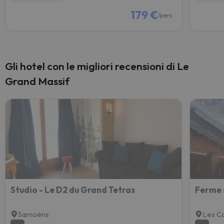
179 €
/pers.
Gli hotel con le migliori recensioni di Le
Grand Massif
Studio - Le D2 du Grand Tetras
Ferme 
Samoëns
Les Ca