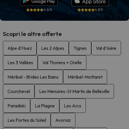
4.6/5
4.8/5
Scopri le altre offerte
Alpe d'Huez
Les 2 Alpes
Tignes
Val d'Isère
Les 3 Vallées
Val Thorens + Orelle
Méribel - Brides Les Bains
Méribel-Mottaret
Courchevel
Les Menuires-St Martin de Belleville
Paradiski
La Plagne
Les Arcs
Les Portes du Soleil
Avoriaz