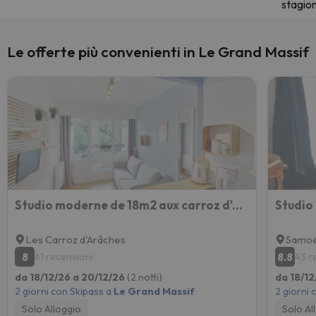
stagio
Le offerte più convenienti in Le Grand Massif
Studio moderne de 18m2 aux carroz d'arâches
Studio
Les Carroz d'Arâches
Samo
8
8.8
61 recensioni
43 r
da 18/12/26 a 20/12/26
(2 notti)
da 18/12
2 giorni con Skipass a
Le Grand Massif
2 giorni 
Solo Alloggio
Solo Al