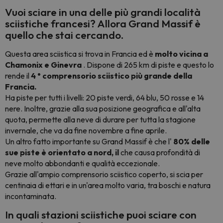
Vuoi sciare in una delle più grandi località
sciistiche francesi? Allora
Grand Massif
è
quello che stai cercando.
Questa area sciistica si trova in Francia ed è
molto vicina a
Chamonix e Ginevra
. Dispone di 265 km di piste e questo lo
rende il
4 ° comprensorio sciistico più grande della
Francia.
Ha piste per tutti i livelli: 20 piste verdi, 64 blu, 50 rosse e 14
nere. Inoltre, grazie alla sua posizione geografica e all'alta
quota, permette alla neve di durare per tutta la stagione
invernale, che va da fine novembre a fine aprile.
Un altro fatto importante su Grand Massif è che l'
80% delle
sue piste è orientato a nord, il
che causa profondità di
neve molto abbondanti e qualità eccezionale.
Grazie all'ampio comprensorio sciistico coperto, si scia per
centinaia di ettari e in un'area molto varia, tra boschi e natura
incontaminata.
In quali stazioni sciistiche puoi sciare con