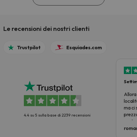
Le recensioni dei nostri clienti
Trustpilot
Esquiades.com
Setti
Allora
locali
ma ci 
prezzo
4.4 su 5 sulla base di 2239 recensioni
nostra 
econom
roman
costre