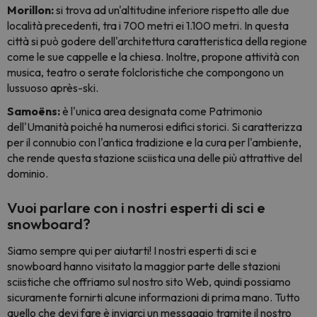
Morillon:
si trova ad un'altitudine inferiore rispetto alle due
località precedenti, tra i 700 metri ei 1.100 metri. In questa
città si può godere dell'architettura caratteristica della regione
come le sue cappelle e la chiesa. Inoltre, propone attività con
musica, teatro o serate folcloristiche che compongono un
lussuoso
après-ski.
Samoëns:
è l'unica area designata come Patrimonio
dell'Umanità poiché ha numerosi edifici storici. Si caratterizza
per il connubio con l'antica tradizione e la cura per l'ambiente,
che rende questa stazione sciistica una delle più attrattive del
dominio.
Vuoi parlare con i nostri esperti di sci e
snowboard?
Siamo sempre qui per aiutarti! I nostri esperti di sci e
snowboard hanno visitato la maggior parte delle stazioni
sciistiche che offriamo sul nostro sito Web, quindi possiamo
sicuramente fornirti alcune informazioni di prima mano. Tutto
quello che devi fare è inviarci un messaggio tramite il nostro