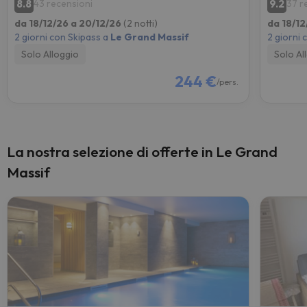
8.8
9.2
43 recensioni
37 r
da 18/12/26 a 20/12/26
(2 notti)
da 18/12
2 giorni con Skipass a
Le Grand Massif
2 giorni 
Solo Alloggio
Solo Al
244 €
/pers.
La nostra selezione di offerte in Le Grand
Massif