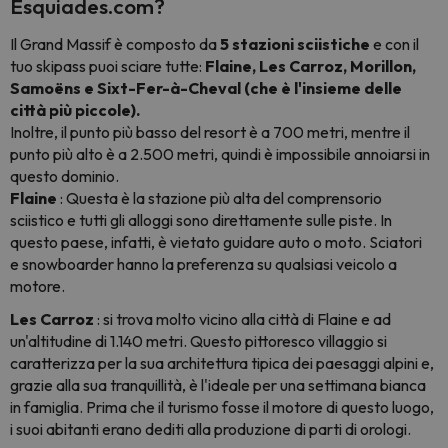
Esquiades.com?
Il Grand Massif è composto da
5 stazioni sciistiche
e con il
tuo skipass puoi sciare tutte:
Flaine, Les Carroz, Morillon,
Samoëns e Sixt-Fer-à-Cheval (che è l'insieme delle
città più piccole).
Inoltre, il punto più basso del resort è a 700 metri, mentre il
punto più alto è a 2.500 metri, quindi è impossibile annoiarsi in
questo dominio.
Flaine
: Questa è la stazione più alta del comprensorio
sciistico e tutti gli alloggi sono direttamente sulle piste. In
questo paese, infatti, è vietato guidare auto o moto. Sciatori
e
snowboarder
hanno la preferenza su qualsiasi veicolo a
motore.
Les Carroz
: si trova molto vicino alla città di Flaine e ad
un'altitudine di 1.140 metri. Questo pittoresco villaggio si
caratterizza per la sua architettura tipica dei paesaggi alpini e,
grazie alla sua tranquillità, è l'ideale per una settimana bianca
in famiglia. Prima che il turismo fosse il motore di questo luogo,
i suoi abitanti erano dediti alla produzione di parti di orologi.