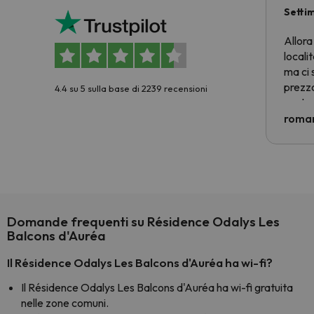
Setti
Allora
locali
ma ci 
prezzo
4.4 su 5 sulla base di 2239 recensioni
nostra 
econom
roman
costre
voluto
per 6 g
paghi 
Domande frequenti su Résidence Odalys Les
Balcons d'Auréa
Il Résidence Odalys Les Balcons d'Auréa ha wi-fi?
Il Résidence Odalys Les Balcons d'Auréa ha wi-fi gratuita
nelle zone comuni.