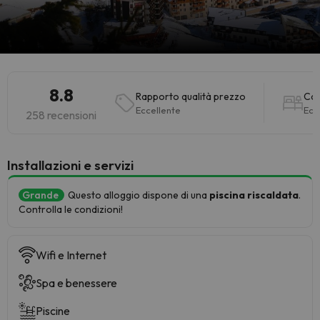
8.8
Rapporto qualità prezzo
Ca
Eccellente
Ecc
258 recensioni
Installazioni e servizi
Grande
Questo alloggio dispone di una
piscina riscaldata
.
Controlla le condizioni!
Wifi e Internet
Spa e benessere
Piscine