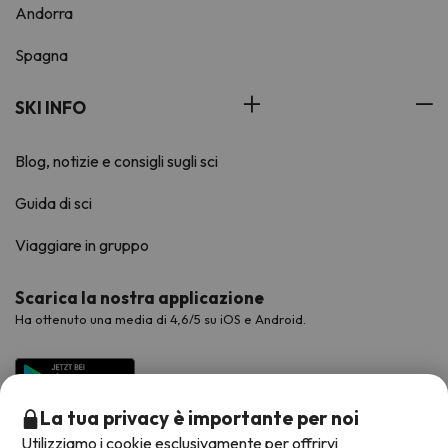
Andorra
Spagna
SKI INFO
Blog, notizie e consigli sugli sci
Guida di sci
Viaggiare in gruppo
Scarica la nostra applicazione
Ha ottenuto una media di 4,6/5 su iOS e Android.
La tua privacy è importante per noi
Utilizziamo i cookie esclusivamente per offrirvi