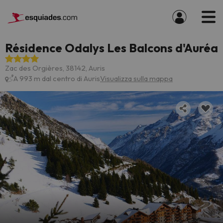
Résidence Odalys Les Balcons d'Auréa
Zac des Orgières, 38142, Auris
A 993 m dal centro di Auris
Visualizza sulla mappa