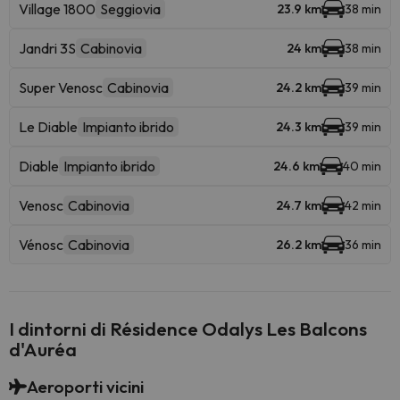
Village 1800
Seggiovia
23.9 km
38 min
Jandri 3S
Cabinovia
24 km
38 min
Super Venosc
Cabinovia
24.2 km
39 min
Le Diable
Impianto ibrido
24.3 km
39 min
Diable
Impianto ibrido
24.6 km
40 min
Venosc
Cabinovia
24.7 km
42 min
Vénosc
Cabinovia
26.2 km
36 min
I dintorni di Résidence Odalys Les Balcons
d'Auréa
Aeroporti vicini