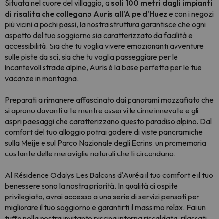
Situata nel cuore del villaggio, a
soli 100 metri dagli impianti
di risalita che collegano Auris all'Alpe d'Huez
e con i negozi
più vicini a pochi passi, la nostra struttura garantisce che ogni
aspetto del tuo soggiorno sia caratterizzato da facilità e
accessibilità. Sia che tu voglia vivere emozionanti avventure
sulle piste da sci, sia che tu voglia passeggiare per le
incantevoli strade alpine, Auris è la base perfetta per le tue
vacanze in montagna.
Preparati a rimanere affascinato dai panorami mozzafiato che
si aprono davanti a te mentre osservi le cime innevate e gli
aspri paesaggi che caratterizzano questo paradiso alpino. Dal
comfort del tuo alloggio potrai godere di viste panoramiche
sulla Meije e sul Parco Nazionale degli Ecrins, un promemoria
costante delle meraviglie naturali che ti circondano.
Al Résidence Odalys Les Balcons d'Auréa il tuo comfort e il tuo
benessere sono la nostra priorità. In qualità di ospite
privilegiato, avrai accesso a una serie di servizi pensati per
migliorare il tuo soggiorno e garantirti il massimo relax. Fai un
tuffo nella nostra invitante piscina interna riscaldata, rilassati