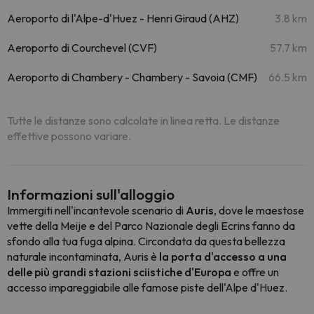
Aeroporto di l'Alpe-d'Huez - Henri Giraud (AHZ)
3.8 km
Aeroporto di Courchevel (CVF)
57.7 km
Aeroporto di Chambery - Chambery - Savoia (CMF)
66.5 km
Tutte le distanze sono calcolate in linea retta. Le distanze
effettive possono variare.
Informazioni sull'alloggio
Immergiti nell'incantevole scenario di
Auris
, dove le maestose
vette della Meije e del Parco Nazionale degli Ecrins fanno da
sfondo alla tua fuga alpina. Circondata da questa bellezza
naturale incontaminata, Auris è
la porta d'accesso a una
delle più grandi stazioni sciistiche d'Europa
e offre un
accesso impareggiabile alle famose piste dell'Alpe d'Huez.