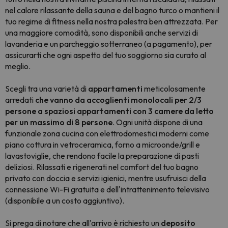
nel calore rilassante della sauna e del bagno turco o mantieni il
tuo regime di fitness nella nostra palestra ben attrezzata. Per
una maggiore comodità, sono disponibili anche servizi di
lavanderia e un parcheggio sotterraneo (a pagamento), per
assicurarti che ogni aspetto del tuo soggiorno sia curato al
meglio.
Scegli tra una varietà di
appartamenti
meticolosamente
arredati
che vanno da accoglienti monolocali per 2/3
persone a spaziosi appartamenti con 3 camere da letto
per un massimo di 8 persone
. Ogni unità dispone di una
funzionale zona cucina con elettrodomestici moderni come
piano cottura in vetroceramica, forno a microonde/grill e
lavastoviglie, che rendono facile la preparazione di pasti
deliziosi. Rilassati e rigenerati nel comfort del tuo bagno
privato con doccia e servizi igienici, mentre usufruisci della
connessione Wi-Fi gratuita e dell'intrattenimento televisivo
(disponibile a un costo aggiuntivo).
Si prega di notare che all'arrivo è richiesto un
deposito