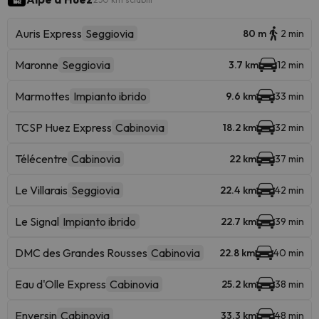
Auris Express
Seggiovia
80 m
2 min
Maronne
Seggiovia
3.7 km
12 min
Marmottes
Impianto ibrido
9.6 km
33 min
TCSP Huez Express
Cabinovia
18.2 km
32 min
Télécentre
Cabinovia
22 km
37 min
Le Villarais
Seggiovia
22.4 km
42 min
Le Signal
Impianto ibrido
22.7 km
39 min
DMC des Grandes Rousses
Cabinovia
22.8 km
40 min
Eau d'Olle Express
Cabinovia
25.2 km
38 min
Enversin
Cabinovia
33.3 km
48 min