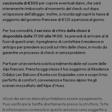
cauzionale di €300
per coprire eventuali danni, che sarà
interamente rimborsato al momento del check-out dopo
un'ispezione dell'alloggio. Inoltre, si ricorda agli ospiti la tassa di
soggiorno del governo francese di €1,10 a persona al giorno.
Per tua comodità, il
servizio di ritiro delle chiavi è
disponibile dalle 17:00 alle 19:00
. Se prevedi di arrivare al di
fuori di questi orari, ti preghiamo di contattare il residence in
anticipo per prendere accordi sul ritiro delle chiavi, in modo da
garantire un processo di check-in senza problemi.
Parti per un'avventura sciistica indimenticabile nel cuore delle
Alpi francesi. Prenota oggi stesso il tuo soggiorno al Résidence
Odalys Les Balcons d'Auréa con Esquiades.com e scopri il mix
perfetto di comfort, convenienza e fascino alpino tra gli
scenari mozzafiato dell'Alpe d'Huez.
Alcuni dei servizi elencati potrebbero essere a pagamento.
Puoi verificare le tariffe direttamente presso la struttura. Tutte
le informazioni contenute in questo annuncio sono soggette a