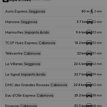
Auris Express
Seggiovia
80 m
2 min
Maronne
Seggiovia
3.7 km
12 min
Marmottes
Impianto ibrido
9.6 km
33 min
TCSP Huez Express
Cabinovia
18.2 km
32 min
Télécentre
Cabinovia
22 km
37 min
Le Villarais
Seggiovia
22.4 km
42 min
Le Signal
Impianto ibrido
22.7 km
39 min
DMC des Grandes Rousses
Cabinovia
22.8 km
40 min
Eau d'Olle Express
Cabinovia
25.2 km
38 min
Enversin
Cabinovia
33.3 km
48 min