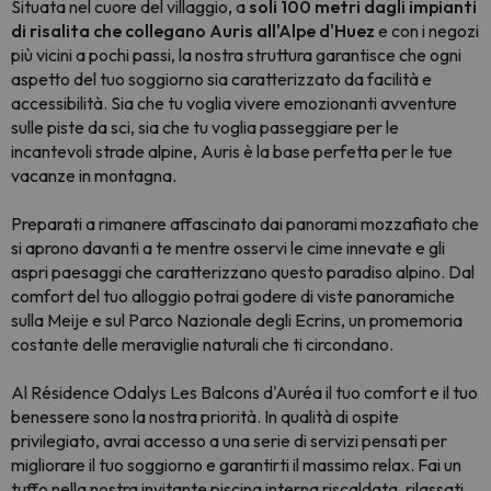
Situata nel cuore del villaggio, a
soli 100 metri dagli impianti
di risalita che collegano Auris all'Alpe d'Huez
e con i negozi
più vicini a pochi passi, la nostra struttura garantisce che ogni
aspetto del tuo soggiorno sia caratterizzato da facilità e
accessibilità. Sia che tu voglia vivere emozionanti avventure
sulle piste da sci, sia che tu voglia passeggiare per le
incantevoli strade alpine, Auris è la base perfetta per le tue
vacanze in montagna.
Preparati a rimanere affascinato dai panorami mozzafiato che
si aprono davanti a te mentre osservi le cime innevate e gli
aspri paesaggi che caratterizzano questo paradiso alpino. Dal
comfort del tuo alloggio potrai godere di viste panoramiche
sulla Meije e sul Parco Nazionale degli Ecrins, un promemoria
costante delle meraviglie naturali che ti circondano.
Al Résidence Odalys Les Balcons d'Auréa il tuo comfort e il tuo
benessere sono la nostra priorità. In qualità di ospite
privilegiato, avrai accesso a una serie di servizi pensati per
migliorare il tuo soggiorno e garantirti il massimo relax. Fai un
tuffo nella nostra invitante piscina interna riscaldata, rilassati