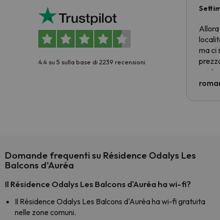
Setti
Allora
locali
ma ci 
prezzo
4.4 su 5 sulla base di 2239 recensioni
nostra 
econom
roman
costre
voluto
per 6 g
paghi 
Domande frequenti su Résidence Odalys Les
Balcons d'Auréa
Il Résidence Odalys Les Balcons d'Auréa ha wi-fi?
Il Résidence Odalys Les Balcons d'Auréa ha wi-fi gratuita
nelle zone comuni.