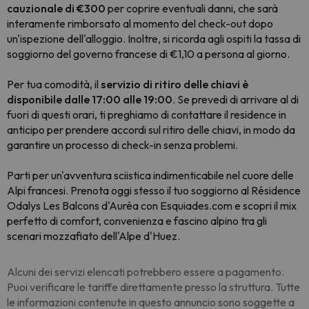
cauzionale di €300
per coprire eventuali danni, che sarà
interamente rimborsato al momento del check-out dopo
un'ispezione dell'alloggio. Inoltre, si ricorda agli ospiti la tassa di
soggiorno del governo francese di €1,10 a persona al giorno.
Per tua comodità, il
servizio di ritiro delle chiavi è
disponibile dalle 17:00 alle 19:00
. Se prevedi di arrivare al di
fuori di questi orari, ti preghiamo di contattare il residence in
anticipo per prendere accordi sul ritiro delle chiavi, in modo da
garantire un processo di check-in senza problemi.
Parti per un'avventura sciistica indimenticabile nel cuore delle
Alpi francesi. Prenota oggi stesso il tuo soggiorno al Résidence
Odalys Les Balcons d'Auréa con Esquiades.com e scopri il mix
perfetto di comfort, convenienza e fascino alpino tra gli
scenari mozzafiato dell'Alpe d'Huez.
Alcuni dei servizi elencati potrebbero essere a pagamento.
Puoi verificare le tariffe direttamente presso la struttura. Tutte
le informazioni contenute in questo annuncio sono soggette a