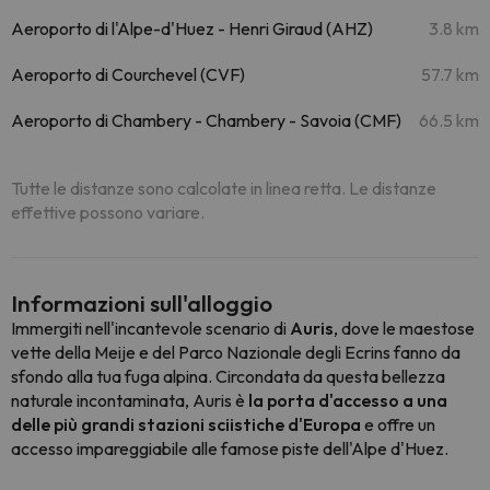
Aeroporto di l'Alpe-d'Huez - Henri Giraud (AHZ)
3.8 km
Aeroporto di Courchevel (CVF)
57.7 km
Aeroporto di Chambery - Chambery - Savoia (CMF)
66.5 km
Tutte le distanze sono calcolate in linea retta. Le distanze
effettive possono variare.
Informazioni sull'alloggio
Immergiti nell'incantevole scenario di
Auris
, dove le maestose
vette della Meije e del Parco Nazionale degli Ecrins fanno da
sfondo alla tua fuga alpina. Circondata da questa bellezza
naturale incontaminata, Auris è
la porta d'accesso a una
delle più grandi stazioni sciistiche d'Europa
e offre un
accesso impareggiabile alle famose piste dell'Alpe d'Huez.