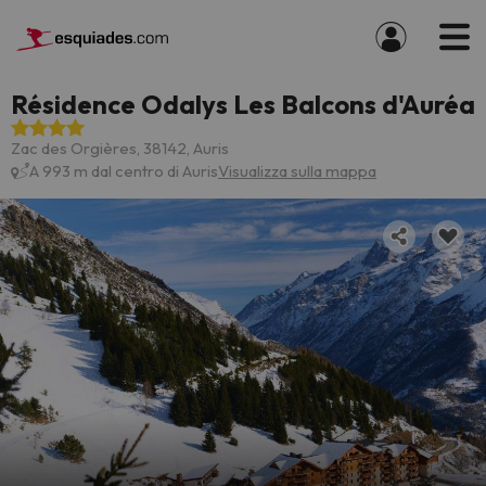
Résidence Odalys Les Balcons d'Auréa
Zac des Orgières, 38142, Auris
A 993 m dal centro di Auris
Visualizza sulla mappa