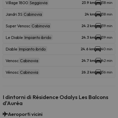
Village 1800
Seggiovia
23.9 km
38 min
Jandri 3S
Cabinovia
24 km
38 min
Super Venosc
Cabinovia
24.2 km
39 min
Le Diable
Impianto ibrido
24.3 km
39 min
Diable
Impianto ibrido
24.6 km
40 min
Venosc
Cabinovia
24.7 km
42 min
Vénosc
Cabinovia
26.2 km
36 min
I dintorni di Résidence Odalys Les Balcons
d'Auréa
Aeroporti vicini