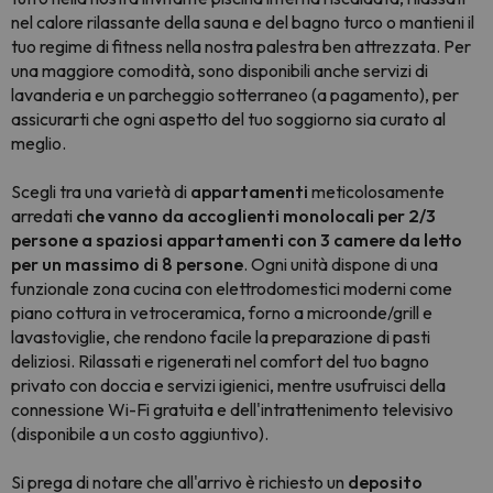
nel calore rilassante della sauna e del bagno turco o mantieni il
tuo regime di fitness nella nostra palestra ben attrezzata. Per
una maggiore comodità, sono disponibili anche servizi di
lavanderia e un parcheggio sotterraneo (a pagamento), per
assicurarti che ogni aspetto del tuo soggiorno sia curato al
meglio.
Scegli tra una varietà di
appartamenti
meticolosamente
arredati
che vanno da accoglienti monolocali per 2/3
persone a spaziosi appartamenti con 3 camere da letto
per un massimo di 8 persone
. Ogni unità dispone di una
funzionale zona cucina con elettrodomestici moderni come
piano cottura in vetroceramica, forno a microonde/grill e
lavastoviglie, che rendono facile la preparazione di pasti
deliziosi. Rilassati e rigenerati nel comfort del tuo bagno
privato con doccia e servizi igienici, mentre usufruisci della
connessione Wi-Fi gratuita e dell'intrattenimento televisivo
(disponibile a un costo aggiuntivo).
Si prega di notare che all'arrivo è richiesto un
deposito