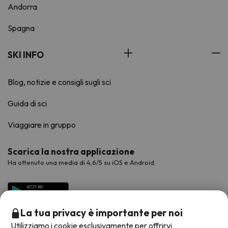
Andorra
Spagna
SKI INFO
Blog, notizie e consigli sugli sci
Guida di sci
Viaggiare in gruppo
Scarica la nostra applicazione
Ha ottenuto una media di 4,6/5 su iOS e Android.
La tua privacy è importante per noi
Utilizziamo i cookie esclusivamente per offrirvi