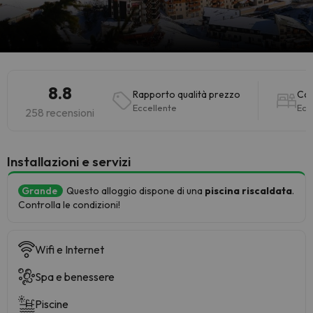
8.8
Rapporto qualità prezzo
Ca
Eccellente
Ecc
258 recensioni
Installazioni e servizi
Grande
Questo alloggio dispone di una
piscina riscaldata
.
Controlla le condizioni!
Wifi e Internet
Spa e benessere
Piscine