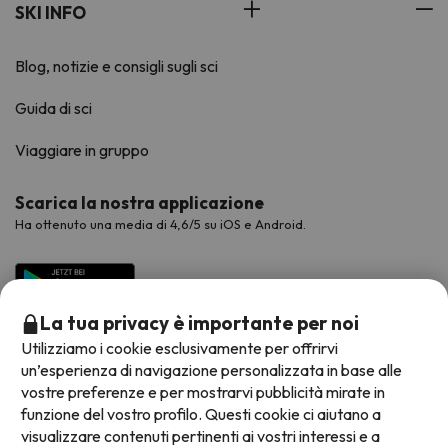
SKI INFO
Blog, notizie e consigli sugli sci
Guida di sci
Viaggiare in gruppo
Scarica la nostra applicazione
Ha ottenuto una media di 4,6/5 su iOS e Android.
La tua privacy è importante per noi
Utilizziamo i cookie esclusivamente per offrirvi
un’esperienza di navigazione personalizzata in base alle
vostre preferenze e per mostrarvi pubblicità mirate in
funzione del vostro profilo. Questi cookie ci aiutano a
visualizzare contenuti pertinenti ai vostri interessi e a
Metodi di pagamento disponibili