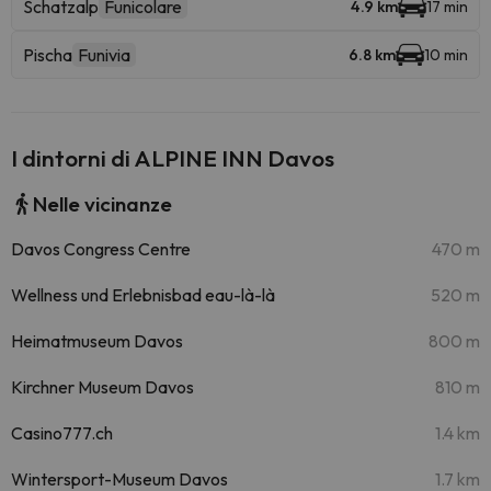
Schatzalp
Funicolare
4.9 km
17 min
Pischa
Funivia
6.8 km
10 min
I dintorni di ALPINE INN Davos
Nelle vicinanze
Davos Congress Centre
470 m
Wellness und Erlebnisbad eau-là-là
520 m
Heimatmuseum Davos
800 m
Kirchner Museum Davos
810 m
Casino777.ch
1.4 km
Wintersport-Museum Davos
1.7 km