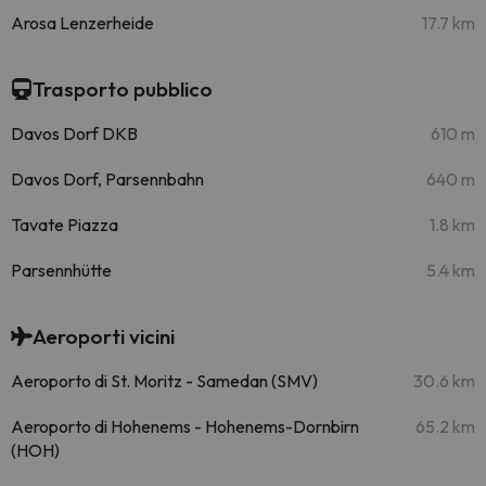
Arosa Lenzerheide
17.7 km
Trasporto pubblico
Davos Dorf DKB
610 m
Davos Dorf, Parsennbahn
640 m
Tavate Piazza
1.8 km
Parsennhütte
5.4 km
Aeroporti vicini
Aeroporto di St. Moritz - Samedan (SMV)
30.6 km
Aeroporto di Hohenems - Hohenems-Dornbirn
65.2 km
(HOH)