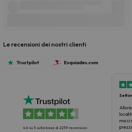
Le recensioni dei nostri clienti
Trustpilot
Esquiades.com
Setti
Allora
locali
ma ci 
prezzo
4.4 su 5 sulla base di 2239 recensioni