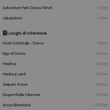
Adventure Park Davos Färich
1.7 km
Jakobshorn
1.7 km
Luoghi di interesse
Hotel Schatzalp - Davos
1.8 km
lago di Davos
2.3 km
Madrisa
9.6 km
Madrisa Land
11.3 km
Seilpark Arosa
11.8 km
Eissporthalle Obersee
11.9 km
Arosa Bärenland
13.3 km