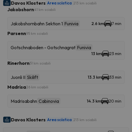
Davos Klosters
Area sciistica
213 km sciabili
Jakobshorn
41 km sciabili
Jakobshornbahn Sektion 1
Funivia
2.6 km
7 min
Parsenn
95 km sciabili
Gotschnaboden - Gotschnagrat
Funivia
13 km
23 min
Rinerhorn
51 km sciabili
Juonli II
Skilift
13.3 km
33 min
Madrisa
26 km sciabili
Madrisabahn
Cabinovia
14.3 km
20 min
Davos Klosters
Area sciistica
213 km sciabili