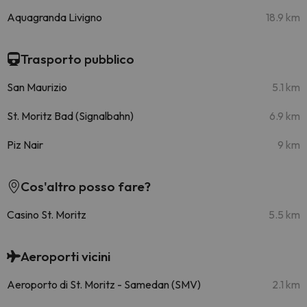
Aquagranda Livigno
18.9 km
Trasporto pubblico
San Maurizio
5.1 km
St. Moritz Bad (Signalbahn)
6.9 km
Piz Nair
9 km
Cos'altro posso fare?
Casino St. Moritz
5.5 km
Aeroporti vicini
Aeroporto di St. Moritz - Samedan (SMV)
2.1 km