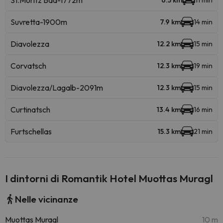
St.Moritz Bad-1772m
6.5 km
11 min
Suvretta-1900m
7.9 km
14 min
Diavolezza
12.2 km
15 min
Corvatsch
12.3 km
19 min
Diavolezza/Lagalb-2091m
12.3 km
15 min
Curtinatsch
13.4 km
16 min
Furtschellas
15.3 km
21 min
I dintorni di Romantik Hotel Muottas Muragl
Nelle vicinanze
Muottas Muragl
10 m