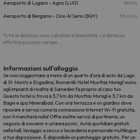
Aeroporto di Lugano - Agno (LUG)
96 km
Aeroporto di Bergamo - Orio Al Serio (BGY)
96.6 km
Tutte le distanze sono calcolate in linea retta. Le distanze
effettive possono variare.
Informazioni sull'alloggio
Se vuoi soggiornare a meno di un quarto d'ora di auto da Lago
di St. Moritz e Engadina, Romantik Hotel Muottas Muragl vicino
agli impianti di risalita di Sameden fa proprio al caso tuo.
Questo hotel si trova a 3,7 km da Muottas Muragl e 3,7 km da
Bagni e spa Mineralbad. Con una terrazza e un giardino dove
riposare e servizi come la connessione Internet Wi-Fi gratuita,
non ti mancherà nulla! Offre inoltre servizi di portineria, un
negozio di souvenir e un'area picnic. Avrai quotidiani gratuiti
nella hall, lavaggio a secco o lavanderia e personale multilingue
a tua disposizione. È disponibile un parcheggio gratuito. Per un