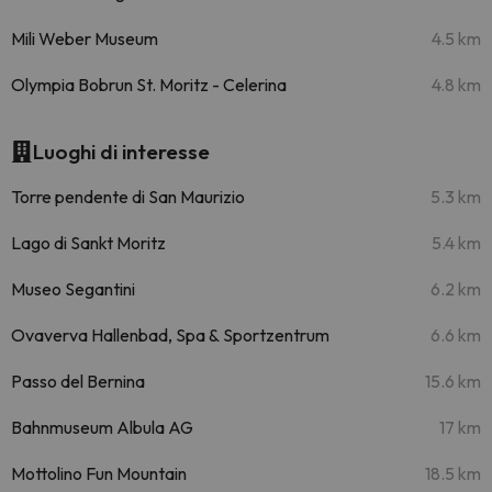
Mili Weber Museum
4.5 km
Olympia Bobrun St. Moritz - Celerina
4.8 km
Luoghi di interesse
Torre pendente di San Maurizio
5.3 km
Lago di Sankt Moritz
5.4 km
Museo Segantini
6.2 km
Ovaverva Hallenbad, Spa & Sportzentrum
6.6 km
Passo del Bernina
15.6 km
Bahnmuseum Albula AG
17 km
Mottolino Fun Mountain
18.5 km