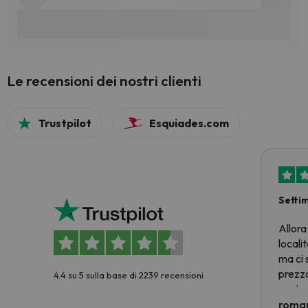
Le recensioni dei nostri clienti
Trustpilot
Esquiades.com
Setti
Allora
locali
ma ci 
prezzo
4.4 su 5 sulla base di 2239 recensioni
nostra 
econom
roman