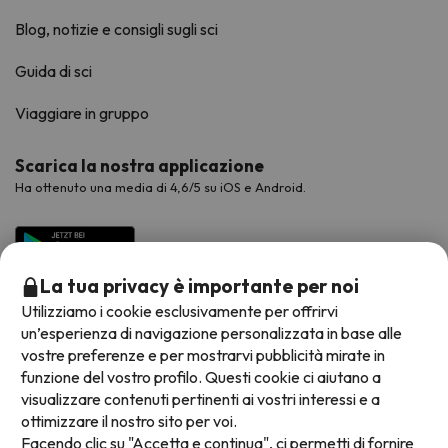
Blog, notizie e consigli sugli sci
Guida di sci
Viaggiare in gruppo
Scarica la nostra applicazione
Ha ottenuto una media di 4,6/5 su iOS e Android.
La tua privacy è importante per noi
Utilizziamo i cookie esclusivamente per offrirvi
un’esperienza di navigazione personalizzata in base alle
vostre preferenze e per mostrarvi pubblicità mirate in
funzione del vostro profilo. Questi cookie ci aiutano a
visualizzare contenuti pertinenti ai vostri interessi e a
Metodi di pagamento disponibili
ottimizzare il nostro sito per voi.
Facendo clic su "Accetta e continua", ci permetti di fornire