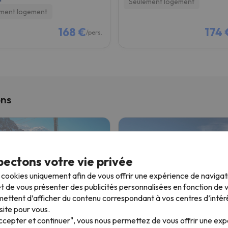
Seulement logement
ment logement
168 €
174 
/pers.
ons
ectons votre vie privée
s cookies uniquement afin de vous offrir une expérience de naviga
t de vous présenter des publicités personnalisées en fonction de vo
 du Nord
Alpes du Sud
ettent d’afficher du contenu correspondant à vos centres d’intér
site pour vous.
Accepter et continuer", vous nous permettez de vous offrir une ex