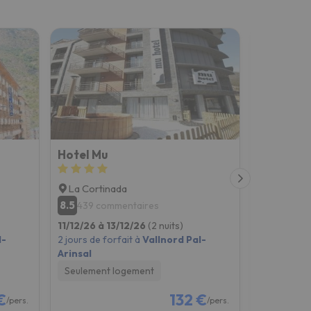
Hotel Mu
Hotel Ma
La Cortinada
La Mass
8.5
7.9
439 commentaires
8990 c
11/12/26 à 13/12/26
(2 nuits)
11/12/26 à 
l-
2 jours de forfait à
Vallnord Pal-
2 jours de f
Arinsal
Arinsal
Seulement logement
Seulement
€
132 €
/pers.
/pers.