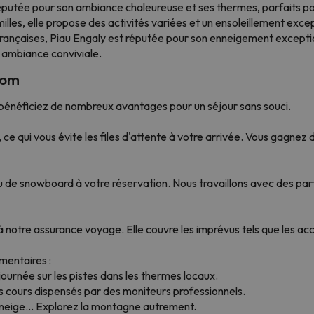
réputée pour son ambiance chaleureuse et ses thermes, parfaits pou
illes, elle propose des activités variées et un ensoleillement exce
rançaises, Piau Engaly est réputée pour son enneigement exceptio
e ambiance conviviale.
com
énéficiez de nombreux avantages pour un séjour sans souci.
ce qui vous évite les files d'attente à votre arrivée. Vous gagnez 
ou de snowboard à votre réservation. Nous travaillons avec des part
 à notre assurance voyage. Elle couvre les imprévus tels que les ac
mentaires :
urnée sur les pistes dans les thermes locaux.
 cours dispensés par des moniteurs professionnels.
eige... Explorez la montagne autrement.