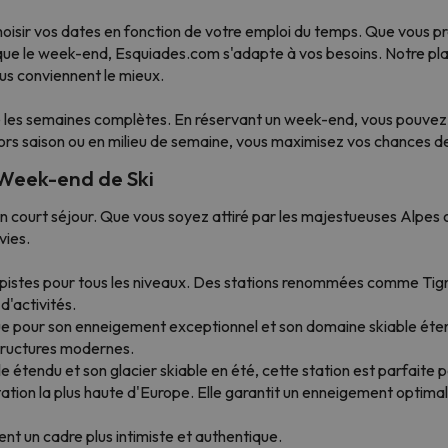
hoisir vos dates en fonction de votre emploi du temps. Que vous pr
 que le week-end, Esquiades.com s'adapte à vos besoins. Notre p
vous conviennent le mieux.
 les semaines complètes. En réservant un week-end, vous pouvez pr
 hors saison ou en milieu de semaine, vous maximisez vos chances d
 Week-end de Ski
un court séjour. Que vous soyez attiré par les majestueuses Alpe
vies.
 pistes pour tous les niveaux. Des stations renommées comme Tig
d'activités.
ue pour son enneigement exceptionnel et son domaine skiable étend
structures modernes.
 étendu et son glacier skiable en été, cette station est parfait
tation la plus haute d'Europe. Elle garantit un enneigement optima
nt un cadre plus intimiste et authentique.