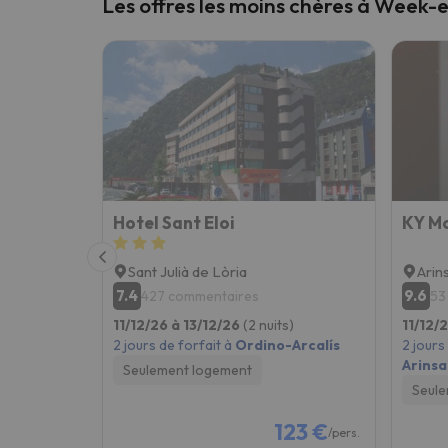
Les offres les moins chères à Week-e
Hotel Sant Eloi
KY Mo
Sant Julià de Lòria
Arin
7.4
9.6
427 commentaires
53
11/12/26 à 13/12/26
(2 nuits)
11/12/
2 jours de forfait à
Ordino-Arcalís
2 jours
Arinsa
Seulement logement
Seule
123 €
/pers.