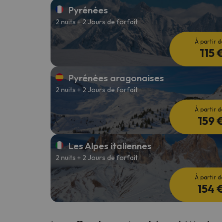
Pyrénées
2 nuits + 2 Jours de forfait
Il semble que notre chercheur se soit égaré. Dè
À partir d
115 
Pyrénées aragonaises
2 nuits + 2 Jours de forfait
À partir d
159 
Les Alpes italiennes
2 nuits + 2 Jours de forfait
À partir d
154 