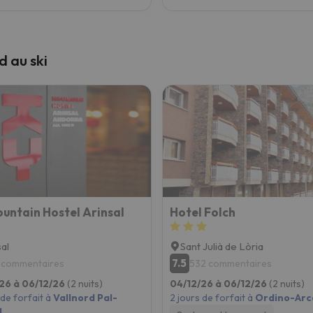
d au ski
untain Hostel Arinsal
Hotel Folch
sal
Sant Julià de Lòria
7.5
 commentaires
532 commentaires
26 à 06/12/26
(2 nuits)
04/12/26 à 06/12/26
(2 nuits)
 de forfait à
Vallnord Pal-
2 jours de forfait à
Ordino-Arca
l