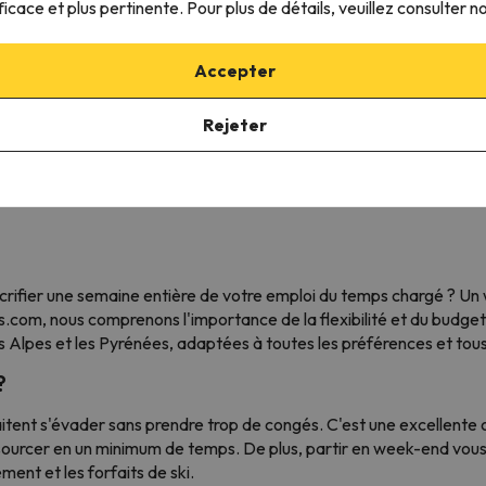
ficace et plus pertinente. Pour plus de détails, veuillez consulter n
Accepter
avis 7 langues
Tarifs avantageux pour les offres
Séjours au ski fl
Rejeter
de ski en Europe
crifier une semaine entière de votre emploi du temps chargé ? Un w
com, nous comprenons l'importance de la flexibilité et du budget.
 Alpes et les Pyrénées, adaptées à toutes les préférences et tous
?
tent s'évader sans prendre trop de congés. C'est une excellente oc
ssourcer en un minimum de temps. De plus, partir en week-end vous
ent et les forfaits de ski.