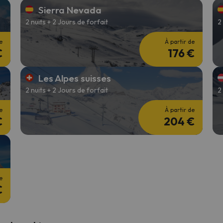
Sierra Nevada
2 nuits + 2 Jours de forfait
2
s qu'il aura retrouvé sa boussole, il reviendra.
e
À partir de
€
176 €
Les Alpes suisses
2 nuits + 2 Jours de forfait
2
e
À partir de
€
204 €
e
€