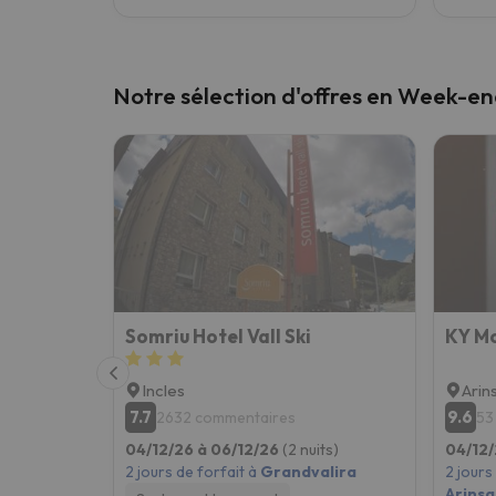
Notre sélection d'offres en Week-en
Somriu Hotel Vall Ski
KY Mo
Incles
Arin
7.7
9.6
2632 commentaires
53
04/12/26 à 06/12/26
(2 nuits)
04/12/
2 jours de forfait à
Grandvalira
2 jours
Arinsa