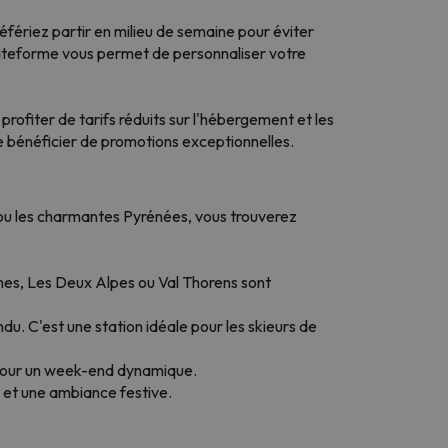
éfériez partir en milieu de semaine pour éviter
lateforme vous permet de personnaliser votre
ofiter de tarifs réduits sur l'hébergement et les
e bénéficier de promotions exceptionnelles.
s ou les charmantes Pyrénées, vous trouverez
nes, Les Deux Alpes ou Val Thorens sont
u. C'est une station idéale pour les skieurs de
e pour un week-end dynamique.
l et une ambiance festive.