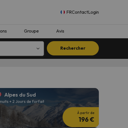
FR
Contact
Login
ions
Groupe
Avis
Rechercher
Alpes du Sud
 nuits + 2 Jours de forfait
À partir de
196 €
n.