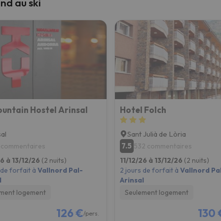
nd au ski
untain Hostel Arinsal
Hotel Folch
sal
Sant Julià de Lòria
7.5
 commentaires
532 commentaires
26 à 13/12/26
(2 nuits)
11/12/26 à 13/12/26
(2 nuits)
 de forfait à
Vallnord Pal-
2 jours de forfait à
Vallnord Pa
l
Arinsal
ment logement
Seulement logement
126 €
130 
/pers.