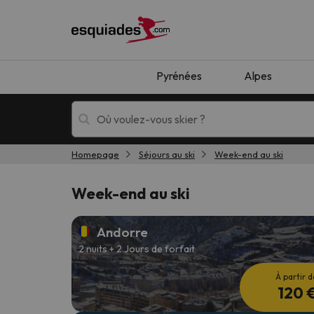
Pyrénées
Alpes
Homepage
Séjours au ski
Week-end au ski
Séjours au ski
Séjours montagne
Week-end au ski
Andorre
2 nuits + 2 Jours de forfait
À partir d
120 
Oups, nous n'avons pas trouvé de résultats c