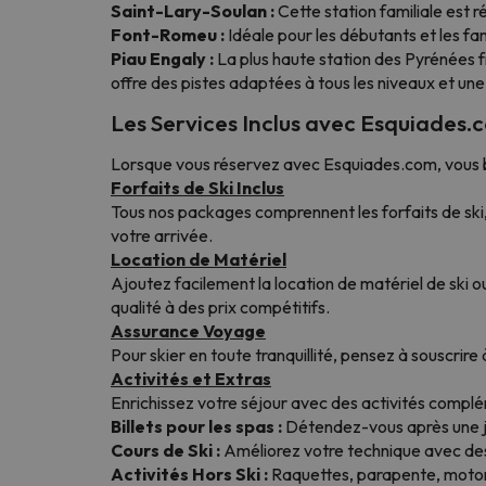
Saint-Lary-Soulan :
Cette station familiale est 
Font-Romeu :
Idéale pour les débutants et les fam
Piau Engaly :
La plus haute station des Pyrénées f
offre des pistes adaptées à tous les niveaux et un
Les Services Inclus avec Esquiades.
Lorsque vous réservez avec Esquiades.com, vous b
Forfaits de Ski Inclus
Tous nos packages comprennent les forfaits de ski, 
votre arrivée.
Location de Matériel
Ajoutez facilement la location de matériel de ski 
qualité à des prix compétitifs.
Assurance Voyage
Pour skier en toute tranquillité, pensez à souscrire
Activités et Extras
Enrichissez votre séjour avec des activités complé
Billets pour les spas :
Détendez-vous après une jo
Cours de Ski :
Améliorez votre technique avec des
Activités Hors Ski :
Raquettes, parapente, moton