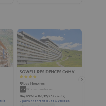
SOWELL RESIDENCES Crêt Voland
Hotel L'A
Les Menuires
Oloron-S
7.2
8.3
80 commentaires
475 co
04/12/26 à 06/12/26
(2 nuits)
04/12/26 à
lís
2 jours de forfait à
Les 3 Vallées
2 jours de f