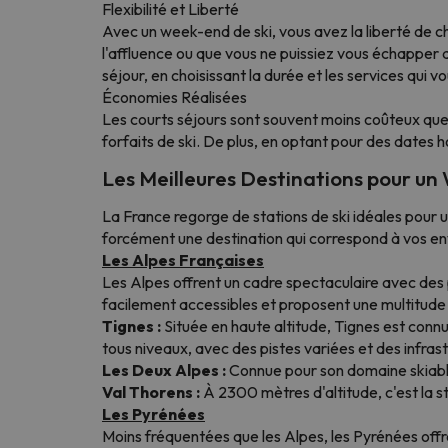
Flexibilité et Liberté
Avec un week-end de ski, vous avez la liberté de c
l'affluence ou que vous ne puissiez vous échapper
séjour, en choisissant la durée et les services qui 
Économies Réalisées
Les courts séjours sont souvent moins coûteux que
forfaits de ski. De plus, en optant pour des dates
Les Meilleures Destinations pour un
La France regorge de stations de ski idéales pour 
forcément une destination qui correspond à vos en
Les Alpes Françaises
Les Alpes offrent un cadre spectaculaire avec des
facilement accessibles et proposent une multitude 
Tignes :
Située en haute altitude, Tignes est conn
tous niveaux, avec des pistes variées et des infra
Les Deux Alpes :
Connue pour son domaine skiable
Val Thorens :
À 2300 mètres d'altitude, c'est la s
Les Pyrénées
Moins fréquentées que les Alpes, les Pyrénées offre