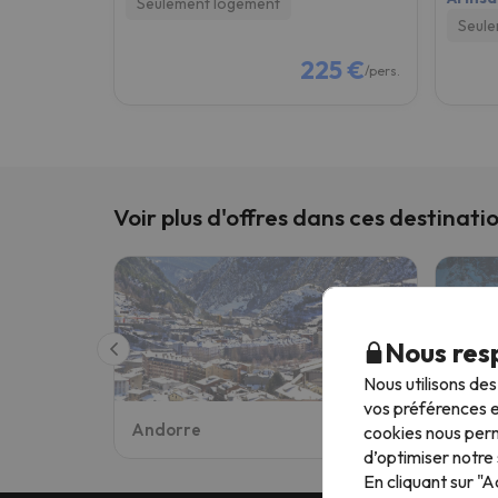
Seulement logement
Seule
225 €
/pers.
Voir plus d'offres dans ces destinati
Nous resp
Nous utilisons de
vos préférences e
Andorre
Alpes
cookies nous perm
d’optimiser notre 
En cliquant sur "