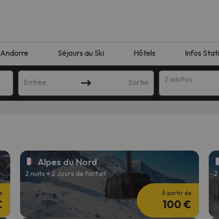
Andorre
Séjours au Ski
Hôtels
Infos Stat
2 adultes
Entrée
Sortie
Alpes du Nord
2 nuits + 2 Jours de forfait
2
e
À partir de
€
100 €
orrespondant à votre recherche. Essayez de modifier la destinatio