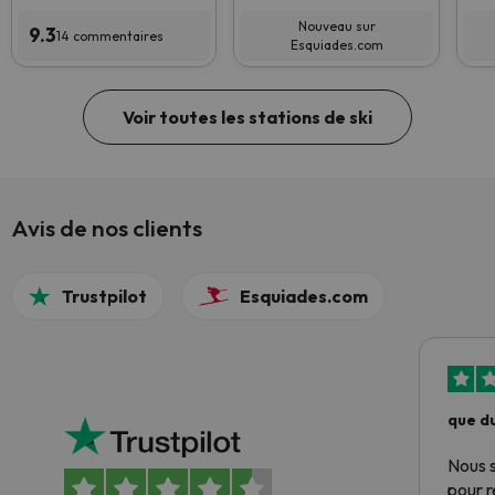
Nouveau sur
9.3
14 commentaires
Esquiades.com
Voir toutes les stations de ski
Avis de nos clients
Trustpilot
Esquiades.com
que du
Nous 
pour 