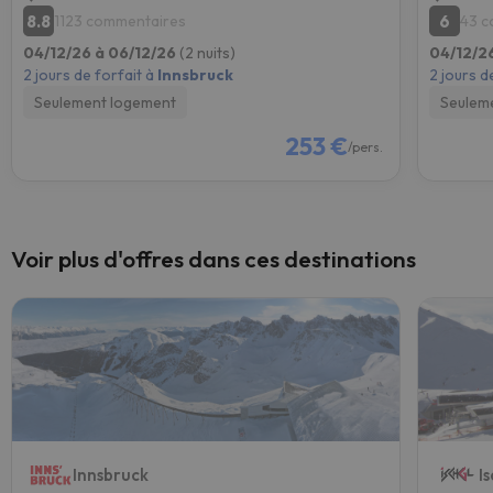
8.8
6
1123 commentaires
43 c
04/12/26 à 06/12/26
(2 nuits)
04/12/2
2 jours de forfait à
Innsbruck
2 jours d
Seulement logement
Seulem
253 €
/pers.
Voir plus d'offres dans ces destinations
Innsbruck
I