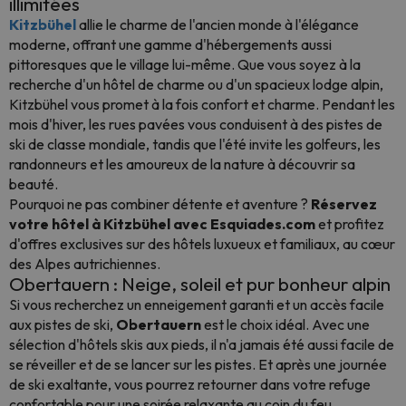
illimitées
Kitzbühel
allie le charme de l'ancien monde à l'élégance
moderne, offrant une gamme d'hébergements aussi
pittoresques que le village lui-même. Que vous soyez à la
recherche d'un hôtel de charme ou d'un spacieux lodge alpin,
Kitzbühel vous promet à la fois confort et charme. Pendant les
mois d'hiver, les rues pavées vous conduisent à des pistes de
ski de classe mondiale, tandis que l'été invite les golfeurs, les
randonneurs et les amoureux de la nature à découvrir sa
beauté.
Pourquoi ne pas combiner détente et aventure ?
Réservez
votre hôtel à Kitzbühel avec Esquiades.com
et profitez
d'offres exclusives sur des hôtels luxueux et familiaux, au cœur
des Alpes autrichiennes.
Obertauern : Neige, soleil et pur bonheur alpin
Si vous recherchez un enneigement garanti et un accès facile
aux pistes de ski,
Obertauern
est le choix idéal. Avec une
sélection d'hôtels skis aux pieds, il n'a jamais été aussi facile de
se réveiller et de se lancer sur les pistes. Et après une journée
de ski exaltante, vous pourrez retourner dans votre refuge
confortable pour une soirée relaxante au coin du feu.