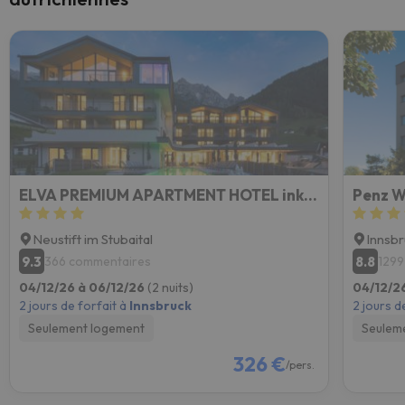
ELVA PREMIUM APARTMENT HOTEL inklusive Sommerpass STUBAI SUPER CARD
Penz W
Neustift im Stubaital
Innsb
9.3
8.8
366 commentaires
1299
04/12/26 à 06/12/26
(2 nuits)
04/12/2
2 jours de forfait à
Innsbruck
2 jours d
Seulement logement
Seulem
326 €
/pers.