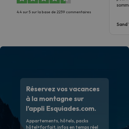
somme
4.4 sur 5 sur la base de 2239 commentaires
Sand
Réservez vos vacances
à la montagne sur
l’appli Esquiades.com.
Appartements, hôtels, packs
hôtel+forfait, infos en temps réel