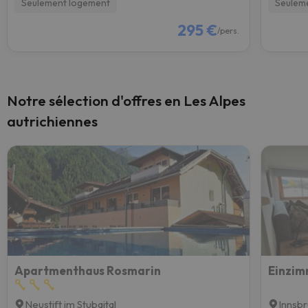
Seulement logement
Seulem
295 €
/pers.
Notre sélection d'offres en Les Alpes
autrichiennes
Apartmenthaus Rosmarin
Neustift im Stubaital
Innsb