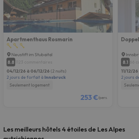
Apartmenthaus Rosmarin
Doppe
Neustift im Stubaital
Innsb
8.8
8.1
1123 commentaires
66 c
04/12/26 à 06/12/26
(2 nuits)
11/12/26
2 jours de forfait à
Innsbruck
2 jours d
Seulement logement
Seulem
253 €
/pers.
Les meilleurs hôtels 4 étoiles de Les Alpes
autrichiennes