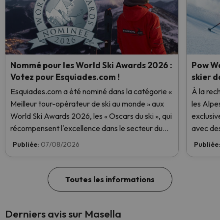
Nommé pour les World Ski Awards 2026 :
Pow We
Votez pour Esquiades.com !
skier d
Esquiades.com a été nominé dans la catégorie «
À la rec
Meilleur tour-opérateur de ski au monde » aux
les Alpe
World Ski Awards 2026, les « Oscars du ski », qui
exclusiv
récompensent l'excellence dans le secteur du
avec des
ski. Votez dès maintenant et aidez-nous à
Publiée:
07/08/2026
Publiée
atteindre la première place !
Toutes les informations
Derniers avis sur Masella