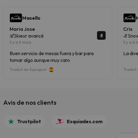
Masella
Maria Jose
Cris
8
Skieur avancé
Snow
il y a 4 mois
il y a 6
Buen servicio de mesas fuera y bar para
La div
tomar algo aunque muy caro
Traduit de Espagnol
Traduit
Avis de nos clients
Trustpilot
Esquiades.com