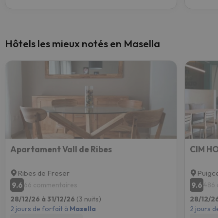
Hôtels les mieux notés en Masella
Apartament Vall de Ribes
CIM H
Ribes de Freser
Puigc
9.6
9.6
66 commentaires
486 
28/12/26 à 31/12/26
(3 nuits)
28/12/26
2 jours de forfait à
Masella
2 jours d