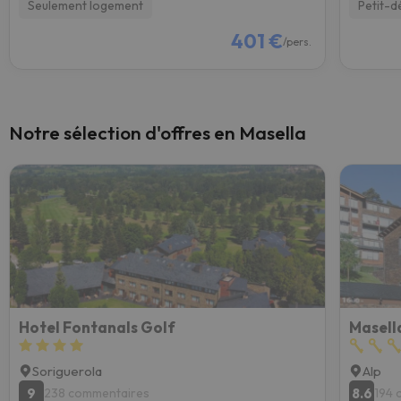
Seulement logement
Petit-d
401 €
/pers.
Notre sélection d'offres en Masella
Hotel Fontanals Golf
Masell
Soriguerola
Alp
9
8.6
238 commentaires
194 