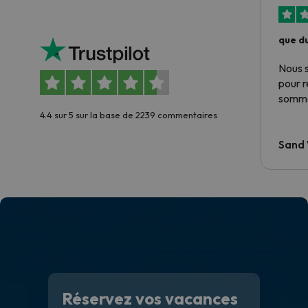
que du
Nous 
pour 
somme
4.4 sur 5 sur la base de 2239 commentaires
Sand
Réservez vos vacances