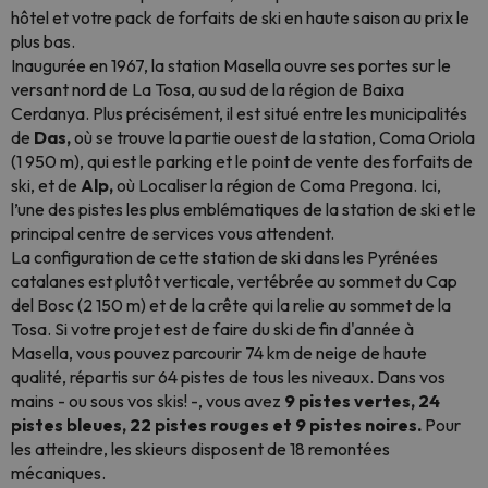
hôtel et votre
pack
de forfaits de ski en haute saison au prix le
plus bas.
Inaugurée en 1967, la station Masella ouvre ses portes sur le
versant nord de La Tosa, au sud de la région de Baixa
Cerdanya. Plus précisément, il est situé entre les municipalités
de
Das,
où se trouve la partie ouest de la station, Coma Oriola
(1 950 m), qui est le parking et le point de vente des forfaits de
ski, et de
Alp,
où Localiser la région de Coma Pregona. Ici,
l’une des pistes les plus emblématiques de la station de ski et le
principal centre de services vous attendent.
La configuration de cette station de ski dans les Pyrénées
catalanes est plutôt verticale, vertébrée au sommet du Cap
del Bosc (2 150 m) et de la crête qui la relie au sommet de la
Tosa. Si votre projet est de faire du ski de fin d'année à
Masella, vous pouvez parcourir 74 km de neige de haute
qualité, répartis sur 64 pistes de tous les niveaux. Dans vos
mains - ou sous vos skis! -, vous avez
9 pistes vertes, 24
pistes bleues, 22 pistes rouges et 9 pistes noires.
Pour
les atteindre, les skieurs disposent de 18 remontées
mécaniques.