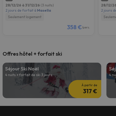
28/12/26 à 31/12/26
(3 nuits)
28/12/26
2 jours de forfait à
Masella
2 jours d
Seulement logement
Seulem
358 €
/pers.
Offres hôtel + forfait ski
Séjour Ski Noël
Séj
4 nuits + forfait de ski 3 jours
4 nu
À partir de
317 €