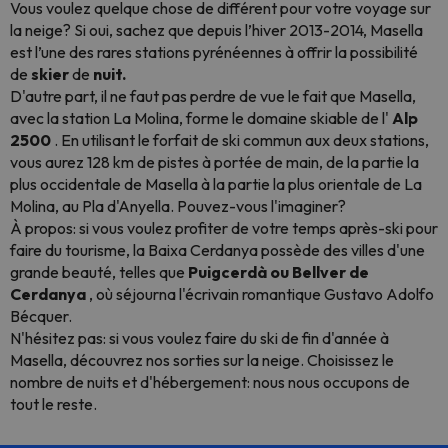
Vous voulez quelque chose de différent pour votre voyage sur
la neige? Si oui, sachez que depuis l’hiver 2013-2014, Masella
est l’une des rares stations pyrénéennes à offrir la possibilité
de
skier
de
nuit.
D'autre part, il ne faut pas perdre de vue le fait que Masella,
avec la station La Molina, forme le domaine skiable de l'
Alp
2500
. En utilisant le forfait de ski commun aux deux stations,
vous aurez 128 km de pistes à portée de main, de la partie la
plus occidentale de Masella à la partie la plus orientale de La
Molina, au Pla d'Anyella. Pouvez-vous l'imaginer?
À propos: si vous voulez profiter de votre temps
après-ski
pour
faire du tourisme, la Baixa Cerdanya possède des villes d'une
grande beauté, telles que
Puigcerdà ou Bellver de
Cerdanya
, où séjourna l'écrivain romantique Gustavo Adolfo
Bécquer.
N'hésitez pas: si vous voulez faire du ski de fin d'année à
Masella, découvrez nos sorties sur la neige. Choisissez le
nombre de nuits et d'hébergement: nous nous occupons de
tout le reste.