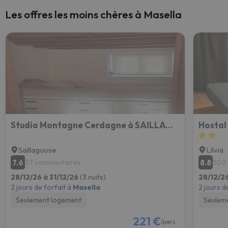
Les offres les moins chères à Masella
Studio Montagne Cerdagne à SAILLAGOUSE
Hostal
Saillagouse
Llívia
7.6
8.8
37 commentaires
502
28/12/26 à 31/12/26
(3 nuits)
28/12/26
2 jours de forfait à
Masella
2 jours d
Seulement logement
Seulem
221 €
/pers.