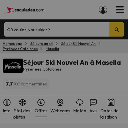
Où voulez-vous skier ?
Homepage
Séjours au ski
Séjour Ski Nouvel An
Pyrénées Catalanes
Masella
Séjour Ski Nouvel An à Masella
Pyrénées Catalanes
7.7
307 commentaires
Info
État des
Offres
Webcams
Météo
Avis
Dates de
pistes
la saison