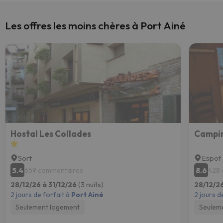
Les offres les moins chères à Port Ainé
Hostal Les Collades
Campin
Sort
Espot
5.4
8.6
659 commentaires
428 
28/12/26 à 31/12/26
(3 nuits)
28/12/26
2 jours de forfait à
Port Ainé
2 jours d
Seulement logement
Seulem