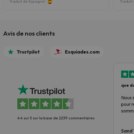
Traduit de Espagnol
Traduit
Avis de nos clients
Trustpilot
Esquiades.com
que du
Nous 
pour 
somme
4.4 sur 5 sur la base de 2239 commentaires
Sand