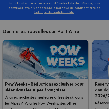
En incluant votre adresse e-mail à notre liste de diffusion, vous
confirmez avoir lu et accepté la politique de confidentialité de
Politique de confidentialité
.
Dernières nouvelles sur Port Ainé
Pow Weeks - Réductions exclusives pour
Réserve
skier dans les Alpes françaises
annulat
2026/2
À la recherche des meilleures offres de ski dans
Réservez
les Alpes ? Voici les Pow Weeks, des offres