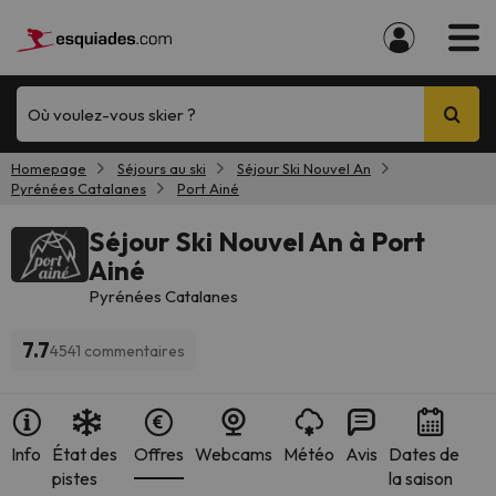
Où voulez-vous skier ?
Homepage
Séjours au ski
Séjour Ski Nouvel An
Pyrénées Catalanes
Port Ainé
Séjour Ski Nouvel An à Port
Ainé
Pyrénées Catalanes
7.7
4541 commentaires
Info
État des
Offres
Webcams
Météo
Avis
Dates de
pistes
la saison