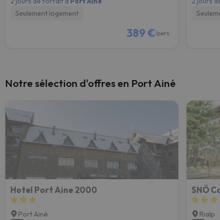
2 jours de forfait à
Port Ainé
2 jours d
Seulement logement
Seulem
389 €
/pers.
Notre sélection d'offres en Port Ainé
Hotel Port Aine 2000
SNÖ Co
Port Ainé
Rialp