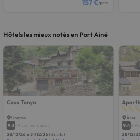
157 €
/pers.
Hôtels les mieux notés en Port Ainé
Casa Tonya
Aparth
Unarre
Àreu
9.3
9.4
49 commentaires
319 
28/12/26 à 31/12/26
(3 nuits)
28/12/26