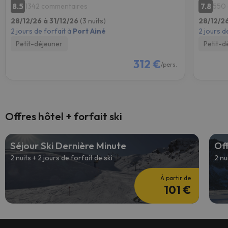
8.5
7.8
1342 commentaires
550
28/12/26 à 31/12/26
(3 nuits)
28/12/26
2 jours de forfait à
Port Ainé
2 jours d
Petit-déjeuner
Petit-d
312 €
/pers.
Offres hôtel + forfait ski
Séjour Ski Dernière Minute
Off
2 nuits + 2 jours de forfait de ski
2 nu
À partir de
101 €