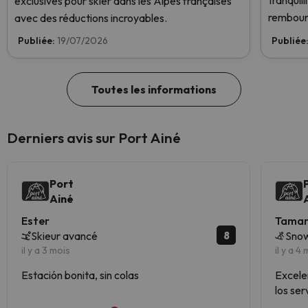
tranquil
exclusives pour skier dans les Alpes françaises
rembour
avec des réductions incroyables.
Publiée:
19/07/2026
Publiée
Toutes les informations
Derniers avis sur Port Ainé
Port
Ainé
Ester
Tama
8
Skieur avancé
Snow
il y a 3 mois
il y a 4
Estación bonita, sin colas
Excele
los ser