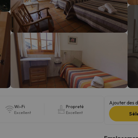
s qu'il aura retrouvé sa boussole, il reviendra.
Ajouter des da
Wi-Fi
Propreté
Excellent
Excellent
Sél
Emplacemen