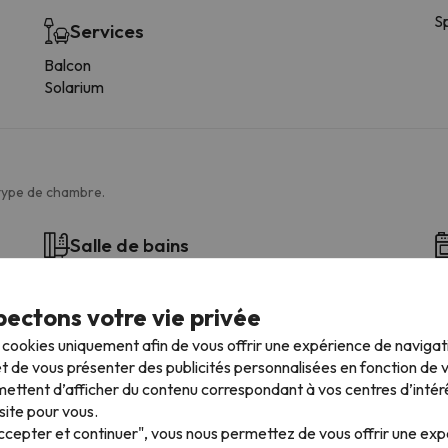
Sp
Services
Balcon
Solarium
 type de chambre.
Salle de bains
WC
De
Amenities
ectons votre vie privée
Douche ou baignoire
s cookies uniquement afin de vous offrir une expérience de naviga
Salle de bain privée
t de vous présenter des publicités personnalisées en fonction de vo
Bidet
ettent d’afficher du contenu correspondant à vos centres d’intér
Papier hygiénique
site pour vous.
Shampooing
Accepter et continuer", vous nous permettez de vous offrir une ex
Gel douche