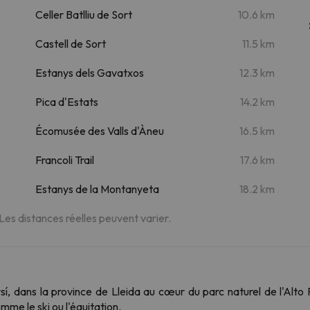
Celler Batlliu de Sort
10.6 km
Castell de Sort
11.5 km
Estanys dels Gavatxos
12.3 km
Pica d'Estats
14.2 km
Écomusée des Valls d'Àneu
16.5 km
Francoli Trail
17.6 km
Estanys de la Montanyeta
18.2 km
 Les distances réelles peuvent varier.
í, dans la province de Lleida au cœur du parc naturel de l'Alto P
omme le ski ou l'équitation.