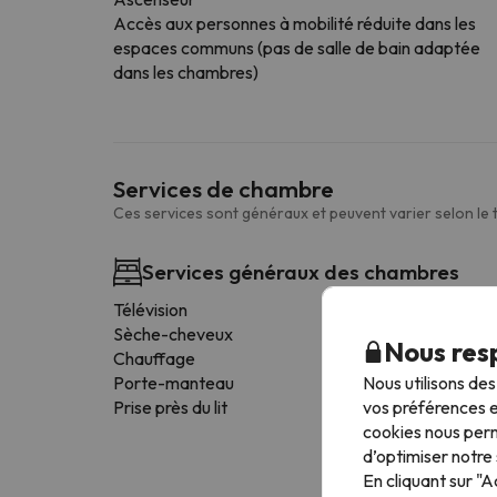
Accès aux personnes à mobilité réduite dans les
espaces communs (pas de salle de bain adaptée
dans les chambres)
Services de chambre
Ces services sont généraux et peuvent varier selon le
Services généraux des chambres
Télévision
Sèche-cheveux
Nous resp
Chauffage
Nous utilisons de
Porte-manteau
vos préférences e
Prise près du lit
cookies nous perm
d’optimiser notre 
En cliquant sur "