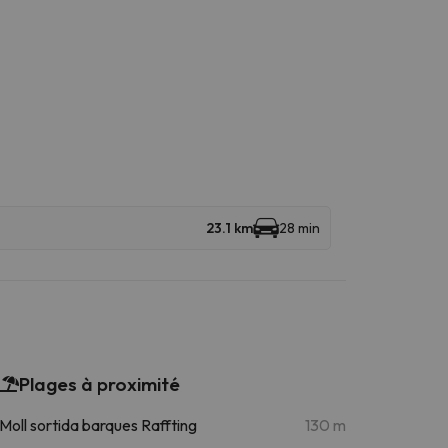
23.1 km
28 min
Plages à proximité
Moll sortida barques Raffting
130 m