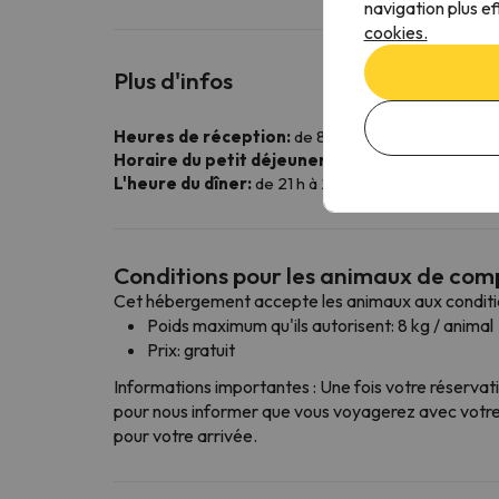
navigation plus ef
cookies.
Plus d'infos
Heures de réception:
de 8 h 30 à 17 h 00 et de 19
Horaire du petit déjeuner:
de 8h30 à 10h30
L'heure du dîner:
de 21 h à 22 h 30
Conditions pour les animaux de co
Cet hébergement accepte les animaux aux conditio
Poids maximum qu'ils autorisent: 8 kg / animal
Prix: gratuit
Informations importantes : Une fois votre réservat
pour nous informer que vous voyagerez avec votre 
pour votre arrivée.