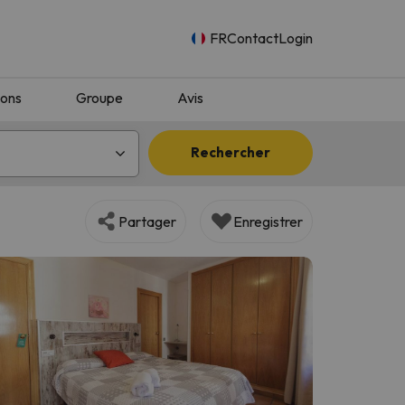
FR
Contact
Login
ions
Groupe
Avis
Rechercher
Partager
Enregistrer
n.