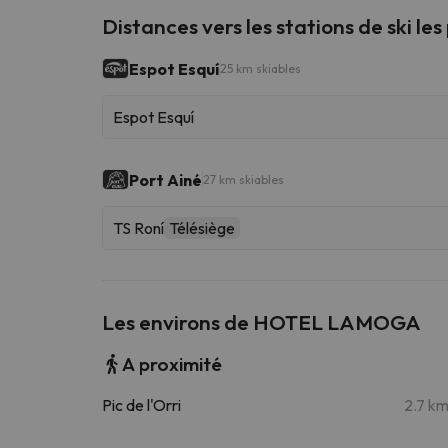
Distances vers les stations de ski les
Espot Esquí
25 km skiables
Espot Esquí
Port Ainé
27 km skiables
TS Roní
Télésiège
Les environs de HOTEL LAMOGA
A proximité
Pic de l'Orri
2.7 k