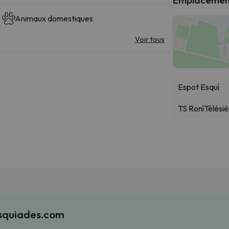
Animaux domestiques
Voir tous
Espot Esquí
TS Roní
Télési
Esquiades.com