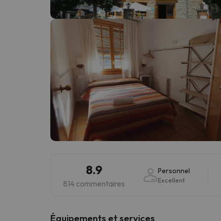
Il semble que notre chercheur se soit égaré. Dè
8.9
Personnel
Excellent
814 commentaires
​Équipements et services