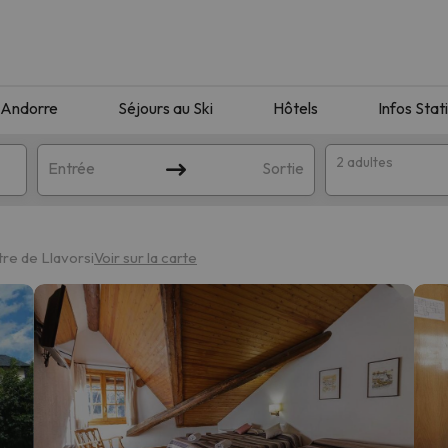
Andorre
Séjours au Ski
Hôtels
Infos Stat
2 adultes
Entrée
Sortie
re de Llavorsi
Voir sur la carte
orrespondant à votre recherche. Essayez de modifier la destinatio