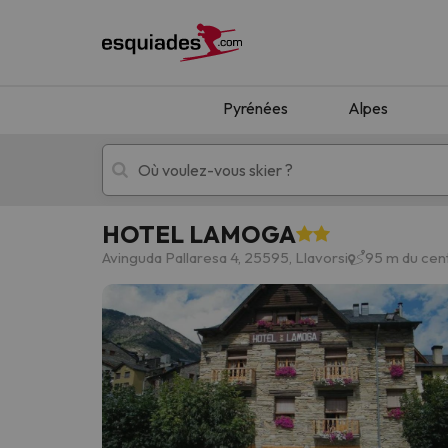
Pyrénées
Alpes
HOTEL LAMOGA
Séjours au ski
Séjours montagne
Avinguda Pallaresa 4, 25595, Llavorsi
95 m du cent
Oups, nous n'avons pas trouvé de résultats c