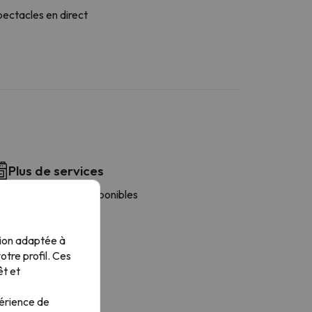
ectacles en direct
Plus de services
s serviettes sont disponibles
tion adaptée à
tre profil. Ces
êt et
périence de