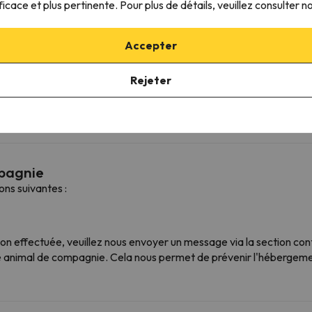
ficace et plus pertinente. Pour plus de détails, veuillez consulter n
Accepter
Rejeter
 h 00 à 23 h 00
mpagnie
ns suivantes :
ion effectuée, veuillez nous envoyer un message via la section con
animal de compagnie. Cela nous permet de prévenir l'hébergement