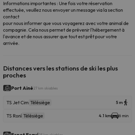
Informations importantes : Une fois votre réservation
effectuée, veuillez nous envoyer un message via la section
contact
pour nous informer que vous voyagerez avec votre animal de
compagnie. Cela nous permet de prévenir l'hébergement à
l'avance et de nous assurer que tout est prêt pour votre
arrivée.
Distances vers les stations de ski les plus
proches
Port Ainé
27 km skiables
TS Jet Cim
Télésiège
5 m
TS Roní
Télésiège
4.1 km
6 min
Espot Esquí
25 km skiables