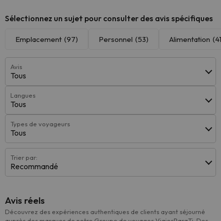
Sélectionnez un sujet pour consulter des avis spécifiques
Emplacement
(97)
Personnel
(53)
Alimentation
(4
Avis
Tous
Langues
Tous
Types de voyageurs
Tous
Trier par:
Recommandé
Avis réels
Découvrez des expériences authentiques de clients ayant séjourné
auprès des marques de notre Groupe de voyages ViajesParaTi. Des