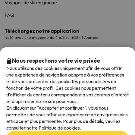
Voyages de ski en groupe
FAQ
Téléchargez notre application
Noté avec une moyenne de 4,6/5 sur iOS et Android.
Nous respectons votre vie privée
Nous utilisons des cookies uniquement afin de vous offrir
une expérience de navigation adaptée à vos préférences
et de vous présenter des publicités personnalisées en
fonction de votre profil. Ces cookies nous permettent
d’afficher du contenu correspondant à vos centres d’intérêt
et d’optimiser notre site pour vous.
Modes de paiement disponibles
En cliquant sur "Accepter et continuer", vous nous
permettez de vous offrir une expérience de navigation plus
efficace et plus pertinente. Pour plus de détails, veuillez
consulter notre
Politique de cookies.