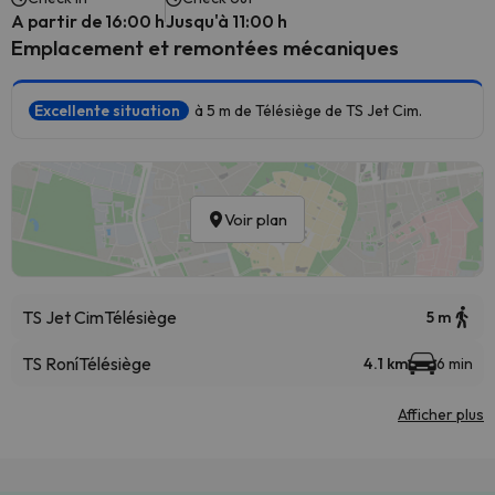
A partir de 16:00 h
Jusqu'à 11:00 h
Emplacement et remontées mécaniques
Excellente situation
à 5 m de Télésiège de TS Jet Cim.
Voir plan
TS Jet Cim
Télésiège
5 m
TS Roní
Télésiège
4.1 km
6 min
Afficher plus