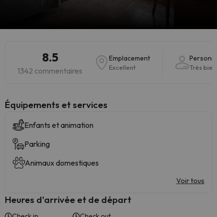
8.5
Emplacement
Personn
Excellent
Très bien
1342 commentaires
​Équipements et services
Enfants et animation
Parking
Animaux domestiques
Voir tous
Heures d'arrivée et de départ
Check in
Check out