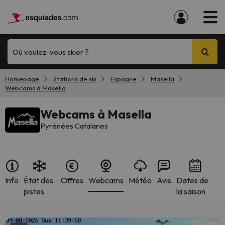
Où voulez-vous skier ?
Homepage
Stations de ski
Espagne
Masella
Webcams à Masella
Webcams à Masella
Pyrénées Catalanes
Info
État des
Offres
Webcams
Météo
Avis
Dates de
pistes
la saison