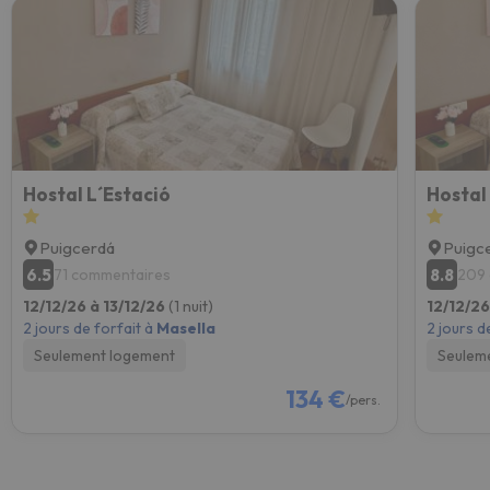
Hostal L´Estació
Hostal
Puigcerdá
Puigc
6.5
8.8
71 commentaires
209
12/12/26 à 13/12/26
(1 nuit)
12/12/26
2 jours de forfait à
Masella
2 jours d
Seulement logement
Seulem
134 €
/pers.