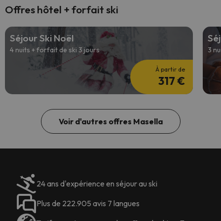
Offres hôtel + forfait ski
Séjour Ski Noël
Séj
4 nuits + forfait de ski 3 jours
3 nu
À partir de
317 €
Voir d'autres offres Masella
24 ans d'expérience en séjour au ski
Plus de 222.905 avis 7 langues