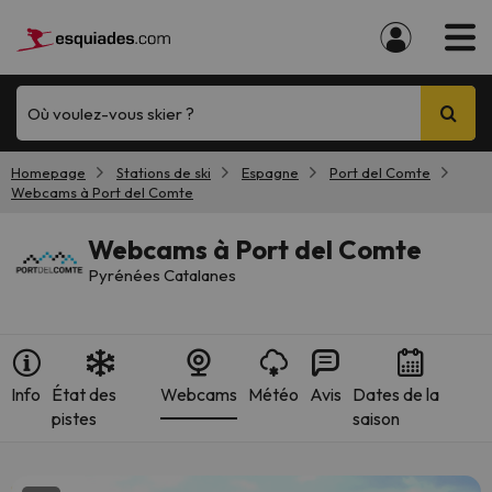
Où voulez-vous skier ?
Homepage
Stations de ski
Espagne
Port del Comte
Webcams à Port del Comte
Webcams à Port del Comte
Pyrénées Catalanes
Info
État des
Webcams
Météo
Avis
Dates de la
pistes
saison