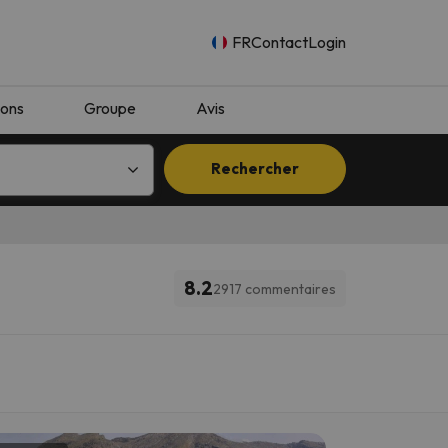
FR
Contact
Login
ions
Groupe
Avis
Rechercher
8.2
2917 commentaires
n.