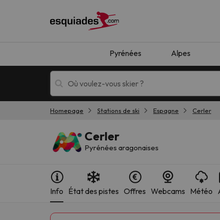
Pyrénées
Alpes
Homepage
Stations de ski
Espagne
Cerler
Séjours au ski
Séjours montagne
Cerler
Pyrénées aragonaises
Info
État des pistes
Offres
Webcams
Météo
Oups, nous n'avons pas trouvé de résultats c