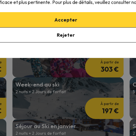
Offres de ski 26/27
S
ficace et plus pertinente. Pour plus de détails, veuillez consulter n
2 nuits + 2 jours de forfait de ski
4
Accepter
e
À partir de
€
197 €
Rejeter
Séjour au Ski pas cher en janvier
1
4 nuits + 3 Jours de forfait
1
e
À partir de
€
303 €
Week-end au ski
O
2 nuits + 2 Jours de forfait
5
e
À partir de
€
197 €
Séjour au Ski en janvier
S
2 nuits + 2 Jours de forfait
2