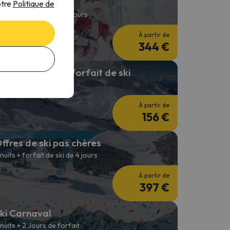
éjour Ski Noël
otre
Politique de
 nuits + forfait de ski 3 jours
À partir de
344 €
 nuit + 2 jours de forfait de ski
 nuit + 2 Jours de forfait
À partir de
156 €
ffres de ski pas chères
 nuits + forfait de ski de 4 jours
À partir de
397 €
ki Carnaval
 nuits + 2 Jours de forfait