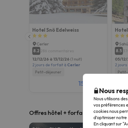
Hotel Snö Edelweiss
Hotel
Cerler
Sah
8.2
8.5
286 commentaires
37
12/12/26 à 13/12/26
(1 nuit)
05/12/
2 jours de forfait à
Cerler
2 jours
Petit-déjeuner
Petit
156 €
/pers.
Nous resp
Nous utilisons de
vos préférences e
cookies nous perm
Offres hôtel + forfait ski
d’optimiser notre 
En cliquant sur "