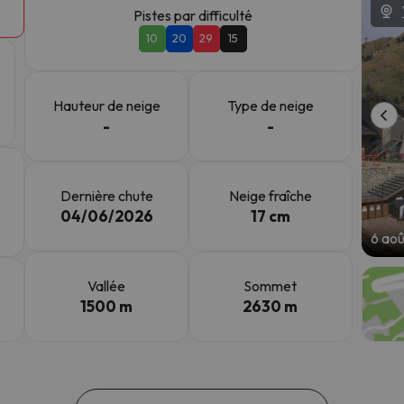
Pistes par difficulté
10
20
29
15
s qu'il aura retrouvé sa boussole, il reviendra.
Hauteur de neige
Type de neige
-
-
Dernière chute
Neige fraîche
04/06/2026
17 cm
6 ao
Vallée
Sommet
1500 m
2630 m