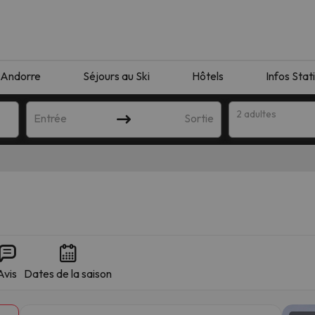
Andorre
Séjours au Ski
Hôtels
Infos Stat
2 adultes
Entrée
Sortie
Avis
Dates de la saison
orrespondant à votre recherche. Essayez de modifier la destinatio