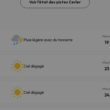
Voir l'état des pistes Cerler
Max
Pluie légère avec du tonnerre
19
Max
Ciel dégagé
23
Max
Ciel dégagé
24