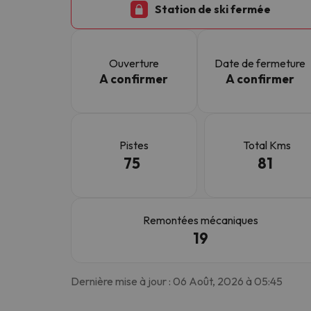
Station de ski fermée
Il semble que notre chercheur se soit égaré. Dè
Ouverture
Date de fermeture
A confirmer
A confirmer
Pistes
Total Kms
75
81
Remontées mécaniques
19
Dernière mise à jour : 06 Août, 2026 à 05:45