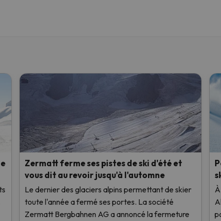
de
Zermatt ferme ses pistes de ski d'été et
P
vous dit au revoir jusqu'à l'automne
s
ts
Le dernier des glaciers alpins permettant de skier
À
.
toute l'année a fermé ses portes. La société
A
Zermatt Bergbahnen AG a annoncé la fermeture
p