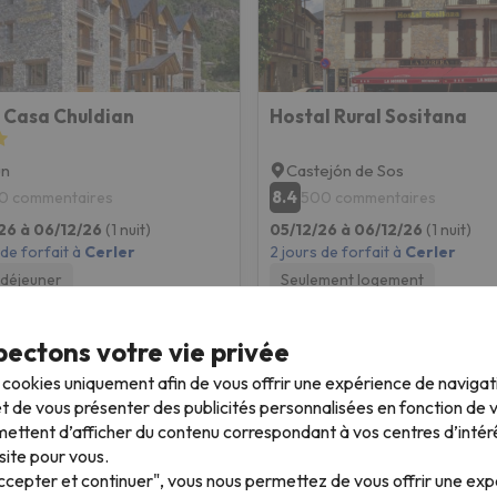
 Casa Chuldian
Hostal Rural Sositana
ún
Castejón de Sos
8.4
0 commentaires
500 commentaires
26 à 06/12/26
(1 nuit)
05/12/26 à 06/12/26
(1 nuit)
 de forfait à
Cerler
2 jours de forfait à
Cerler
-déjeuner
Seulement logement
167 €
167 
/pers.
ectons votre vie privée
s cookies uniquement afin de vous offrir une expérience de naviga
t de vous présenter des publicités personnalisées en fonction de vo
ettent d’afficher du contenu correspondant à vos centres d’intér
site pour vous.
Accepter et continuer", vous nous permettez de vous offrir une ex