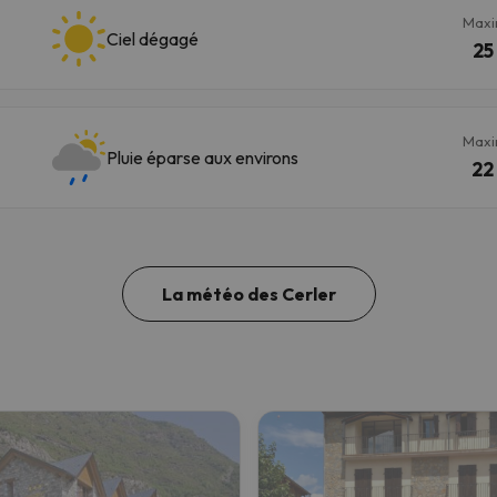
Max
Ciel dégagé
25
Max
Pluie éparse aux environs
22
La météo des Cerler