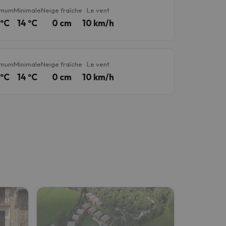
imum
Minimale
Neige fraîche
Le vent
 ºC
14 ºC
0 cm
10 km/h
imum
Minimale
Neige fraîche
Le vent
 ºC
14 ºC
0 cm
10 km/h