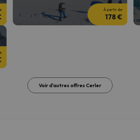
e
À partir de
€
178 €
e
€
Voir d'autres offres Cerler