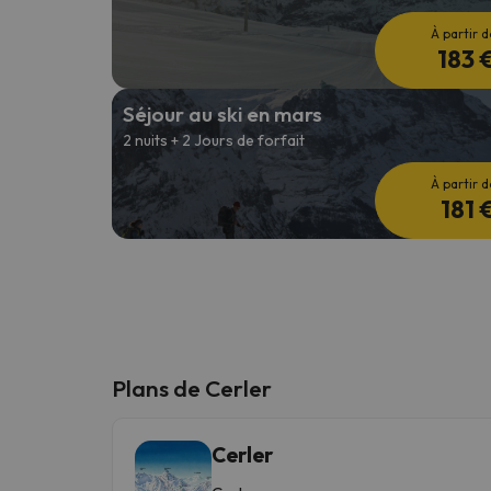
À partir d
183 
Séjour au ski en mars
2 nuits + 2 Jours de forfait
À partir d
181 
Plans de Cerler
Cerler