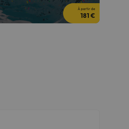
À partir de
181 €