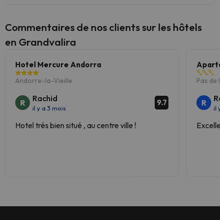
Commentaires de nos clients sur les hôtels
en Grandvalira
Hotel Mercure Andorra
Apart
Andorre-la-Vieille
Pas de 
Rachid
R
R
R
9.7
il y a 3 mois
il
Hotel trés bien situé , au centre ville !
Excell