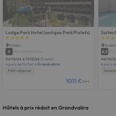
Lodge Park Hotel (antiguo Park Piolets)
Suites
Soldeu
Andorr
9
8.5
189 commentaires
2132
06/12/26 à 11/12/26
(5 nuits)
06/12/26
4 jours de forfait à
Grandvalira
4 jours d
Petit-déjeuner
Seulem
1011 €
/pers.
Hôtels à prix réduit en Grandvalira