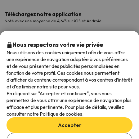
Téléchargez notre application
Noté avec une moyenne de 4,6/5 sur iOS et Android.
Nous respectons votre vie privée
Nous utilisons des cookies uniquement afin de vous offrir
une expérience de navigation adaptée à vos préférences
et de vous présenter des publicités personnalisées en
fonction de votre profil. Ces cookies nous permettent
d’afficher du contenu correspondant à vos centres d’intérêt
et d’optimiser notre site pour vous.
Modes de paiement disponibles
En cliquant sur "Accepter et continuer", vous nous
permettez de vous offrir une expérience de navigation plus
efficace et plus pertinente. Pour plus de détails, veuillez
consulter notre
Politique de cookies.
Conditions générales d'utilisation
Accepter
Protection des données
Politique en matière de cookies