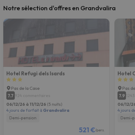
Notre sélection d'offres en Grandvalira
Hotel Refugi dels Isards
Hotel 
Pas de la Case
Pas de
7.7
7.9
924 commentaires
1243
06/12/26 à 11/12/26
(5 nuits)
06/12/26
4 jours de forfait à
Grandvalira
4 jours d
Demi-pension
Demi-p
521 €
/pers.