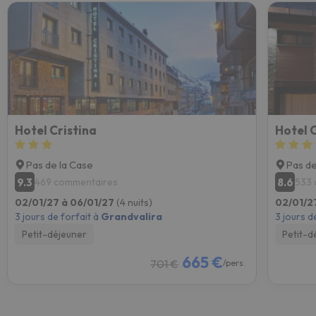
Hotel Cristina
Hotel 
Pas de la Case
Pas de
9.3
8.6
469 commentaires
533 
02/01/27 à 06/01/27
(4 nuits)
02/01/2
3 jours de forfait à
Grandvalira
3 jours d
Petit-déjeuner
Petit-d
665 €
701 €
/pers.