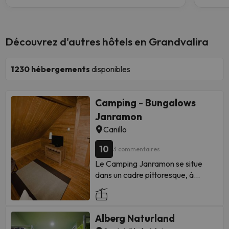
Découvrez d'autres hôtels en Grandvalira
1230
hébergements
disponibles
Camping - Bungalows
Janramon
Canillo
10
3 commentaires
Le Camping Janramon se situe
dans un cadre pittoresque, à
Canillo, à 300 mètres de la
remontée mécanique de Gran
Valira et à 20 minutes en voiture
Alberg Naturland
d'Andorre-la-Vieille. Tous les