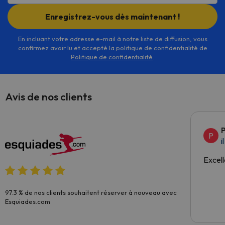
Enregistrez-vous dès maintenant !
En incluant votre adresse e-mail à notre liste de diffusion, vous
confirmez avoir lu et accepté la politique de confidentialité de
Politique de confidentialité
.
Avis de nos clients
P
P
i
Excell
97.3 % de nos clients souhaitent réserver à nouveau avec
Esquiades.com