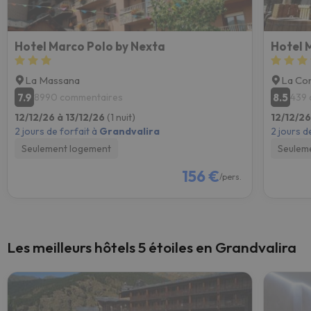
Hotel Marco Polo by Nexta
Hotel 
La Massana
La Cor
7.9
8.5
8990 commentaires
439 
12/12/26 à 13/12/26
(1 nuit)
12/12/26
2 jours de forfait à
Grandvalira
2 jours d
Seulement logement
Seulem
156 €
/pers.
Les meilleurs hôtels 5 étoiles en Grandvalira