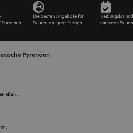
5
Die besten Angebote für
Reibungslos und 
7 Sprachen
Skiurlaub in ganz Europa
nächsten Skiurl
nesische Pyrenäen
enießen
.
gen.