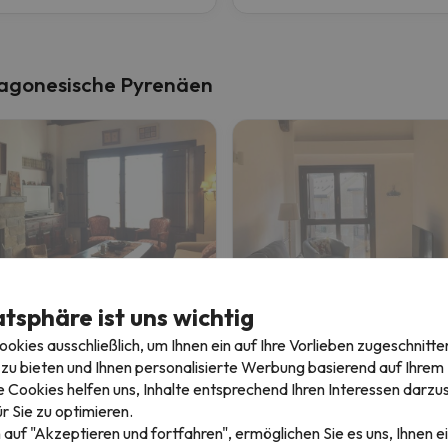
ragonesische Pyrenäen
x en Badaguás, Jaca
Le Petit Palais
atsphäre ist uns wichtig
kies ausschließlich, um Ihnen ein auf Ihre Vorlieben zugeschnitte
aguas
Escarrilla
zu bieten und Ihnen personalisierte Werbung basierend auf Ihrem P
9.5
 Bewertungen
60 Bewertungen
 Cookies helfen uns, Inhalte entsprechend Ihren Interessen darzus
26 bis 27.12.26
(4 Nächte)
23.12.26 bis 27.12.26
(4 Nächte
r Sie zu optimieren.
-Skipass in
Formigal
3-Tage-Skipass in
Formigal
 auf "Akzeptieren und fortfahren", ermöglichen Sie es uns, Ihnen ei