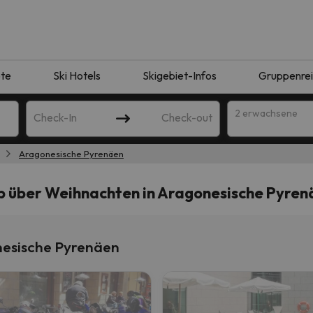
te
Ski Hotels
Skigebiet-Infos
Gruppenre
2 erwachsene
Check-In
Check-out
Aragonesische Pyrenäen
ub über Weihnachten in Aragonesische Pyren
nesische Pyrenäen
ie Ihrer Suche entsprechen. Versuchen Sie, das Ziel zu ändern.