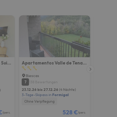
Apartamentos Escarrilla Suites 3000
Apartamentos Valle de Tena - Biescas 3000
Biescas
Gavin
7
8.1
138 Bewertungen
151 Be
23.12.26 bis 27.12.26
(4 Nächte)
23.12.26 bi
)
3-Tage-Skipass in
Formigal
3-Tage-Skip
Ohne Verpflegung
Ohne Verp
€
528 €
/pers.
/pers.