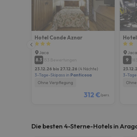
Es sieht so aus, als hätte sich unser Sucher v
Hotel Conde Aznar
Hotel
Jaca
Jaca
8.3
9
153 Bewertungen
18
23.12.26 bis 27.12.26
(4 Nächte)
23.12.
3-Tage-Skipass in
Panticosa
3-Tage
Ohne Verpflegung
Ohne 
312 €
/pers.
Die besten 4-Sterne-Hotels in Ara