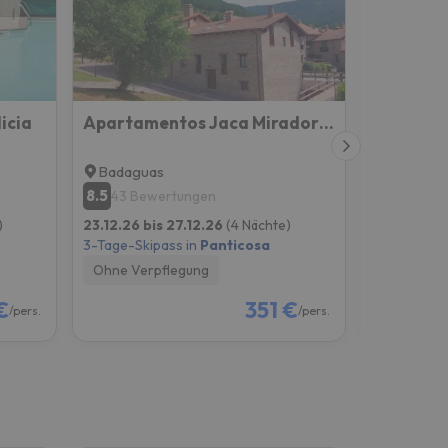
icia
Apartamentos Jaca Mirador de Badaguas 3000
Oroel Ho
Badaguas
Jaca
8.5
8.6
43 Bewertungen
187 Be
)
23.12.26 bis 27.12.26
(4 Nächte)
23.12.26 bi
3-Tage-Skipass in
Panticosa
3-Tage-Skip
Ohne Verpflegung
Ohne Verp
€
351 €
/pers.
/pers.