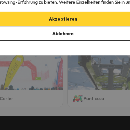
Verpflegung
Ohne Verpflegung
rowsing-Erfahrung zu bieten. Weitere Einzelheiten finden Sie in u
953 €
961 
/pers.
Akzeptieren
Ablehnen
ehen
Cerler
Panticosa