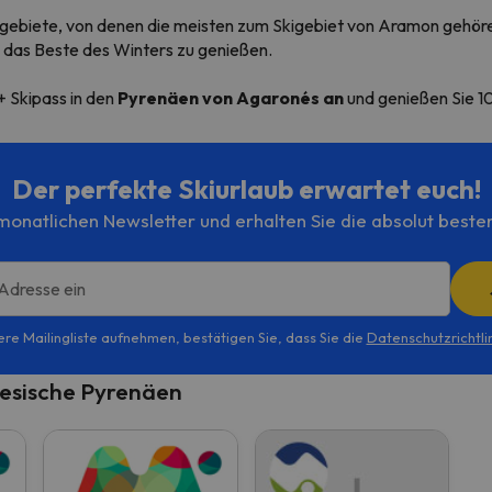
igebiete, von denen die meisten zum Skigebiet von
Aramon gehöre
 das Beste des Winters zu genießen.
+ Skipass in den
Pyrenäen von Agaronés an
und genießen Sie 
Der perfekte Skiurlaub erwartet euch!
onatlichen Newsletter und erhalten Sie die absolut beste
 Adresse ein
ere Mailingliste aufnehmen, bestätigen Sie, dass Sie die
Datenschutzrichtli
nesische Pyrenäen