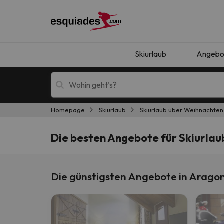
Skiurlaub
Angebo
Homepage
Skiurlaub
Skiurlaub über Weihnachten
Skiurlaub
Berghotels
Die besten Angebote für Skiurla
Die günstigsten Angebote in Arago
Oops, wir haben keine Ergebnisse gefunden, d