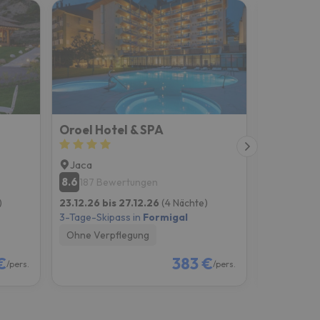
Oroel Hotel & SPA
Hotel & S
Jaca
Jaca
8.6
8.5
187 Bewertungen
221 Be
)
23.12.26 bis 27.12.26
(4 Nächte)
23.12.26 bi
3-Tage-Skipass in
Formigal
3-Tage-Skip
Ohne Verpflegung
Ohne Verp
€
383 €
/pers.
/pers.