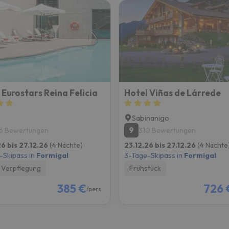
 Eurostars Reina Felicia
Hotel Viñas de Lárrede
Sabinanigo
9
6 Bewertungen
310 Bewertungen
26 bis 27.12.26
(4 Nächte)
23.12.26 bis 27.12.26
(4 Nächte
-Skipass in
Formigal
3-Tage-Skipass in
Formigal
Verpflegung
Frühstück
385 €
726 
/pers.