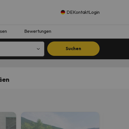
DE
Kontakt
Login
isen
Bewertungen
Suchen
äen