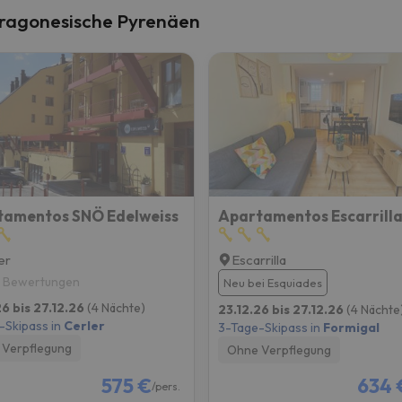
Aragonesische Pyrenäen
tamentos SNÖ Edelweiss
er
Escarrilla
8 Bewertungen
Neu bei Esquiades
26 bis 27.12.26
(4 Nächte)
23.12.26 bis 27.12.26
(4 Nächte
-Skipass in
Cerler
3-Tage-Skipass in
Formigal
Verpflegung
Ohne Verpflegung
575 €
634 
/pers.