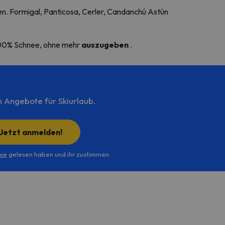
n.
Formigal, Panticosa, Cerler, Candanchú Astún
100% Schnee, ohne mehr
auszugeben
.
n Angebote für Skiurlaub.
Jetzt anmelden!
nie
gelesen haben und ihr zustimmen.