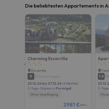
Die beliebtesten Appartements in 
Charming Escarrilla
Apar
Escarrilla
Cerl
9
7.8
33 Bewertungen
11
23.12.26 bis 27.12.26
(4 Nächte)
23.12.
3-Tage-Skipass in
Formigal
3-Tage
Ohne Verpflegung
Ohne 
2981 €
/pers.