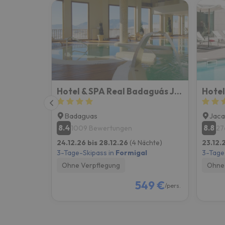
Hotel & SPA Real Badaguás Jaca
Hotel
Badaguas
Jaca
8.4
8.8
1009 Bewertungen
27
24.12.26 bis 28.12.26
(4 Nächte)
23.12.
3-Tage-Skipass in
Formigal
3-Tage
Ohne Verpflegung
Ohne 
549 €
/pers.