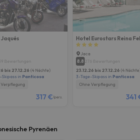
erirrt. Sobald er seinen Kompass gefunden hat, wird er zurück sein.
 Jaqués
Hotel Eurostars Reina Fel
Jaca
8.8
39 Bewertungen
276 Bewertungen
26 bis 27.12.26
(4 Nächte)
23.12.26 bis 27.12.26
(4 Nächte
-Skipass in
Panticosa
3-Tage-Skipass in
Panticosa
Verpflegung
Ohne Verpflegung
317 €
341 
/pers.
gonesische Pyrenäen