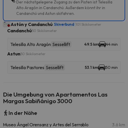
Der nächstgelegene Zugang zu den Pisten ist Telesilla
Alto Aragón in Candanchú. Außerdem könnt ihr in
Candanchú und Astun skifahren.
Astún y Candanchú
Skiverbund
101 Skikilometer
Candanchú
50 Skikilometer
Telesilla Alto Aragón
Sessellift
49.5 km
44 min
Astun
50 Skikilometer
Telesilla Pastores
Sessellift
53.1 km
50 min
Die Umgebung von Apartamentos Las
Margas Sabiñánigo 3000
In der Nähe
Museo Ángel Orensanz y Artes del Serrablo
3.6 km