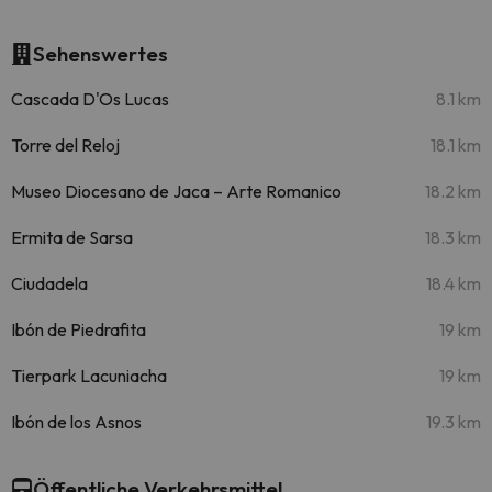
Sehenswertes
Cascada D'Os Lucas
8.1 km
Torre del Reloj
18.1 km
Museo Diocesano de Jaca – Arte Romanico
18.2 km
Ermita de Sarsa
18.3 km
Ciudadela
18.4 km
Ibón de Piedrafita
19 km
Tierpark Lacuniacha
19 km
Ibón de los Asnos
19.3 km
Öffentliche Verkehrsmittel