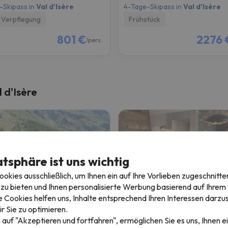
-Skipass in
Val d'Isère
4-Tage-Skipass in
Val d'Isère
Verpflegung
Frühstück
801 €
2276 
/pers.
 d'Isère
atsphäre ist uns wichtig
kies ausschließlich, um Ihnen ein auf Ihre Vorlieben zugeschnitte
zu bieten und Ihnen personalisierte Werbung basierend auf Ihrem P
 Cookies helfen uns, Inhalte entsprechend Ihren Interessen darzus
Pierre & Vacances Val D'isere Balcons Bellevarde
r Sie zu optimieren.
 auf "Akzeptieren und fortfahren", ermöglichen Sie es uns, Ihnen ei
d'Isère
Val-d'Isère