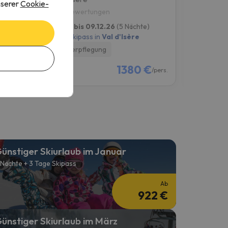
nserer
Cookie-
9.3
7.4
96 Bewertungen
72 Bew
)
04.12.26 bis 09.12.26
(5 Nächte)
04.12.26 b
4-Tage-Skipass in
Val d'Isère
4-Tage-Skip
Ohne Verpflegung
Ohne Verp
€
1380 €
/pers.
/pers.
ünstiger Skiurlaub im Januar
 Nächte + 3 Tage Skipass
Ab
922 €
ünstiger Skiurlaub im März