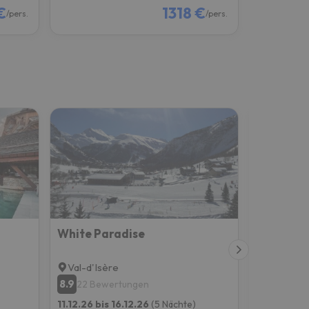
€
1318 €
/pers.
/pers.
White Paradise
Le Savoi
Val-d'Isère
Val-d'Isè
8.9
9.4
22 Bewertungen
152 Be
11.12.26 bis 16.12.26
(5 Nächte)
28.11.26 bi