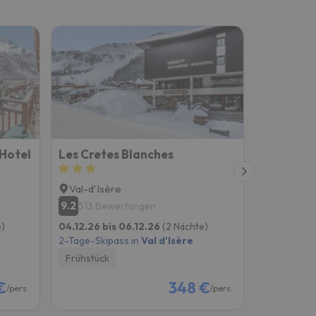
 Hotel
Les Cretes Blanches
Val-d'Isère
Val-d'Isè
9.2
10
513 Bewertungen
698 Be
)
04.12.26 bis 06.12.26
(2 Nächte)
04.12.26 b
2-Tage-Skipass in
Val d'Isère
2-Tage-Skip
Frühstück
Frühstück
€
348 €
/pers.
/pers.