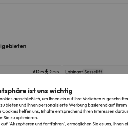
igebieten
Laisinant
Sessellift
612 m
9 min
Village
Sessellift
635 m
8 min
atsphäre ist uns wichtig
Bellevarde
Sessellift
994 m
13 min
kies ausschließlich, um Ihnen ein auf Ihre Vorlieben zugeschnitte
zu bieten und Ihnen personalisierte Werbung basierend auf Ihrem P
Legettaz
Schlepplift
1.3 km
4 min
 Cookies helfen uns, Inhalte entsprechend Ihren Interessen darzus
r Sie zu optimieren.
Le fornet
Luftseilbahn
1.6 km
4 min
 auf "Akzeptieren und fortfahren", ermöglichen Sie es uns, Ihnen ei