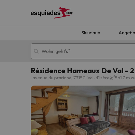
Skiurlaub
Angebo
Résidence Hameaux De Val - 2
Skiurlaub
Berghotels
, avenue du prariond, 73150, Val-d'Isère
561.7 m z
Oops, wir haben keine Ergebnisse gefunden, d