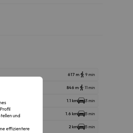
617 m
9 min
846 m
11 min
1.1 km
3 min
nes
rofil
1.6 km
5 min
tellen und
2 km
5 min
ne effizientere