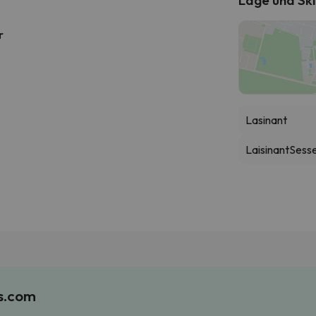
r
Lasinant
Laisinant
Sessel
es.com