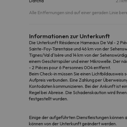
Datcha
2.1 k
Alle Entfernungen sind auf einer geraden Linie ber
Informationen zur Unterkunft
Die Unterkunft Résidence Hameaux De Val - 2 Pièc
Sainte-Foy-Tarentaise und 46 km von der Sehenswür
Tignes/Val d'Isère und 14 km von der Sehenswürdig
einem Geschirrspüler und einer Mikrowelle. Der 
- 2 Pièces pour 6 Personnes 004 entfernt.
Beim Check-in müssen Sie einen Lichtbildausweis 
Aufpreis verbunden. Eine Zahlung per Überweisung 
Kontodaten kommunizieren. Bei der Ankunft ist eine
Regel bei Abreise. Die Schadenskaution wird Ihnen
festgestellt wurden.
Einige der aufgeführten Dienstleistungen können al
können von der Unterkunft geändert werden.