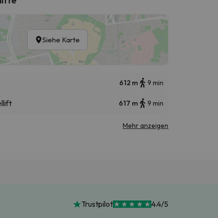
Siehe Karte
612 m
9 min
lift
617 m
9 min
Mehr anzeigen
Trustpilot
4.4/5