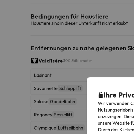
Bedingungen für Haustiere
Haustiere sind in dieser Unterkunft nicht erlaubt.
Entfernungen zu nahe gelegenen Sk
Val d'Isère
300 Skikilometer
Lasinant
Savonnette
Schlepplift
Ihre Priv
Solaise
Gondelbahn
Wir verwenden Coo
Nutzungserlebnis 
Rogoney
Sessellift
anzuzeigen. Diese
unsere Website fü
Olympique
Luftseilbahn
Durch das Klicken