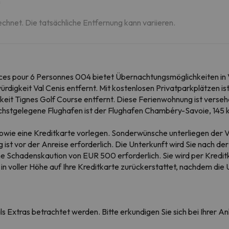
m
echnet. Die tatsächliche Entfernung kann variieren.
es pour 6 Personnes 004 bietet Übernachtungsmöglichkeiten in V
digkeit Val Cenis entfernt. Mit kostenlosen Privatparkplätzen is
keit Tignes Golf Course entfernt. Diese Ferienwohnung ist verseh
nächstgelegene Flughafen ist der Flughafen Chambéry-Savoie, 14
sowie eine Kreditkarte vorlegen. Sonderwünsche unterliegen der V
ist vor der Anreise erforderlich. Die Unterkunft wird Sie nach d
 Schadenskaution von EUR 500 erforderlich. Sie wird per Kreditkar
 in voller Höhe auf Ihre Kreditkarte zurückerstattet, nachdem di
s Extras betrachtet werden. Bitte erkundigen Sie sich bei Ihrer 