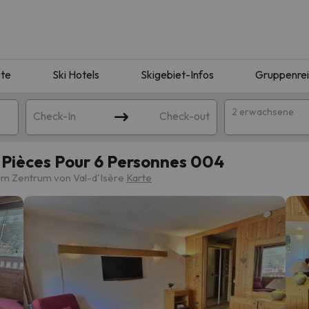
te
Ski Hotels
Skigebiet-Infos
Gruppenre
2 erwachsene
Check-In
Check-out
 Pièces Pour 6 Personnes 004
um Zentrum von Val-d'Isère
Karte
ie Ihrer Suche entsprechen. Versuchen Sie, das Ziel zu ändern.