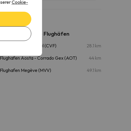
nserer
Cookie-
Nahegelegene Flughäfen
Flughafen Courchevel (CVF)
28.1 km
Flughafen Aosta - Corrado Gex (AOT)
44 km
Flughafen Megève (MVV)
49.1 km