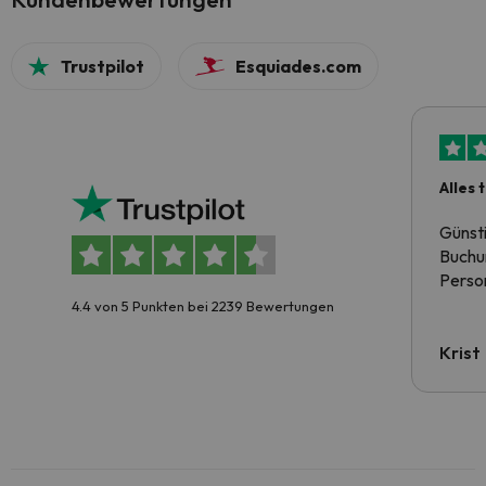
Trustpilot
Esquiades.com
Alles 
Günst
Buchun
Person
4.4 von 5 Punkten bei 2239 Bewertungen
Krist