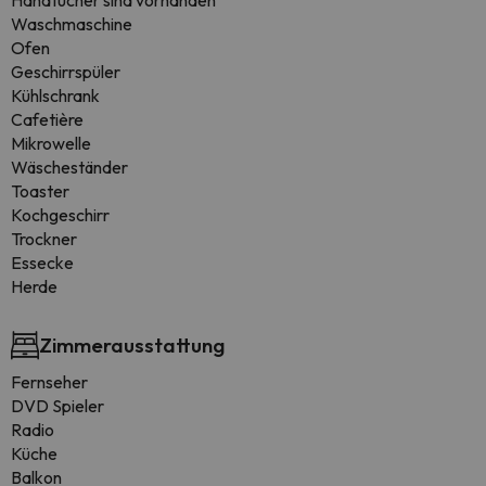
Handtücher sind vorhanden
Waschmaschine
Ofen
Geschirrspüler
Kühlschrank
Cafetière
Mikrowelle
Wäscheständer
Toaster
Kochgeschirr
Trockner
Essecke
Herde
Zimmerausstattung
Fernseher
DVD Spieler
Radio
Küche
Balkon