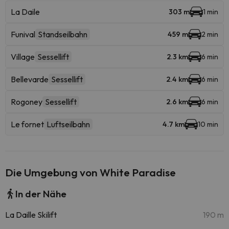
La Daile
303 m
1 min
Funival
Standseilbahn
459 m
2 min
Village
Sessellift
2.3 km
6 min
Bellevarde
Sessellift
2.4 km
6 min
Rogoney
Sessellift
2.6 km
6 min
Le fornet
Luftseilbahn
4.7 km
10 min
Die Umgebung von White Paradise
In der Nähe
La Daille Skilift
190 m