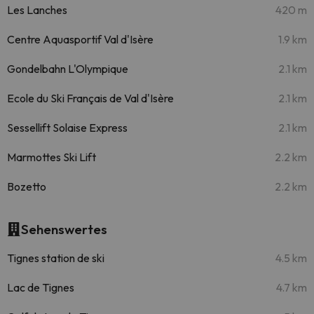
Les Lanches
420 m
Centre Aquasportif Val d'Isère
1.9 km
Gondelbahn L'Olympique
2.1 km
Ecole du Ski Français de Val d'Isère
2.1 km
Sessellift Solaise Express
2.1 km
Marmottes Ski Lift
2.2 km
Bozetto
2.2 km
Sehenswertes
Tignes station de ski
4.5 km
Lac de Tignes
4.7 km