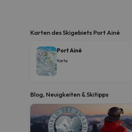
Karten des Skigebiets Port Ainé
Port Ainé
Karte
Blog, Neuigkeiten & Skitipps