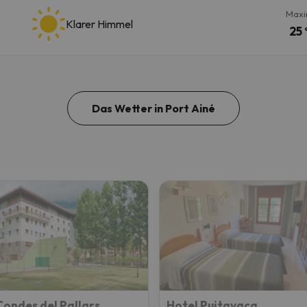
Maxi
Klarer Himmel
25 
Das Wetter in Port Ainé
ondes del Pallars
Hotel Puitavaca