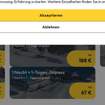
rowsing-Erfahrung zu bieten. Weitere Einzelheiten finden Sie in u
Günstiger Skiurlaub im Februar
S
2 Nächte + 2 Tage Skipass
2
Akzeptieren
b
Ab
Ablehnen
€
125 €
Skiurlaub unter der Woche
S
5 Nächte + 4 Tage Skipass
7
b
Ab
€
188 €
1 Nacht + 1-Tages-Skipass
1 Nacht + 1 - Tagesskipass
b
Ab
€
67 €