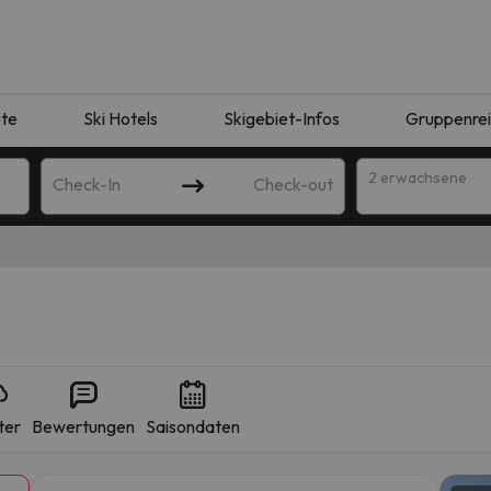
te
Ski Hotels
Skigebiet-Infos
Gruppenre
2 erwachsene
Check-In
Check-out
ter
Bewertungen
Saisondaten
ie Ihrer Suche entsprechen. Versuchen Sie, das Ziel zu ändern.