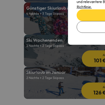
und relevantere B
Richtlinie.
Günstiger Skiurlaub im Januar
4 Nächte + 3 Tage Skipass
A
179 
Ski Wochenenden
2 Nächte + 2 Tage Skipass
A
101 
Skiurlaub im Januar
2 Nächte + 2 Tage Skipass
A
126 