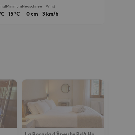
mal
Minimum
Neuschnee
Wind
ºC
15 ºC
0 cm
3 km/h
La Posada d'Àneu by RdA Hotels
Pey Reso