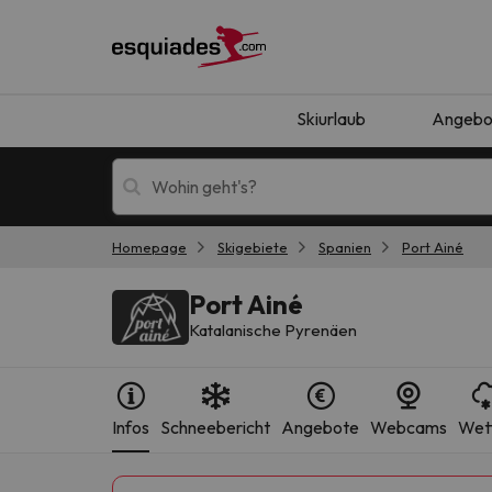
Skiurlaub
Angebo
Homepage
Skigebiete
Spanien
Port Ainé
Skiurlaub
Berghotels
Port Ainé
Katalanische Pyrenäen
Infos
Schneebericht
Angebote
Webcams
Wet
Oops, wir haben keine Ergebnisse gefunden, d