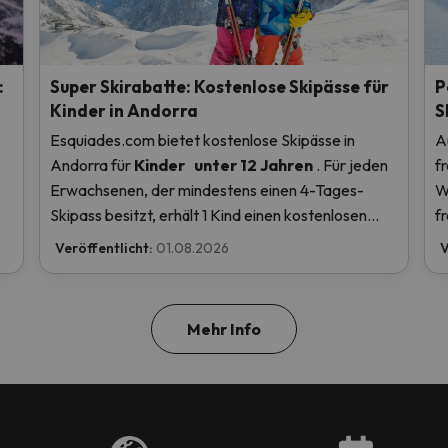
:
Super Skirabatte: Kostenlose Skipässe für
P
Kinder in Andorra
S
Esquiades.com bietet kostenlose Skipässe in
A
Andorra
für
Kinder
unter 12 Jahren
. Für jeden
f
Erwachsenen, der mindestens einen 4-Tages-
W
Skipass besitzt, erhält 1 Kind einen kostenlosen
f
en
Skipass! Lesen Sie hier mehr.
Veröffentlicht:
01.08.2026
V
u
Mehr Info