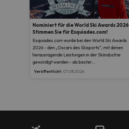
Nominiert für die World Ski Awards 2026
Stimmen Sie für Esquiades.com!
Esquiades.com wurde bei den World Ski Awards
2026 - den „Oscars des Skisports“, mit denen
herausragende Leistungen in der Skiindustrie
gewürdigt werden - als bester
Skiurlaubveranstalter der Welt nominiert. Stimm
Veröffentlicht:
07.08.2026
Sie jetzt ab und helfen Sie uns, den ersten Platz z
erreichen!