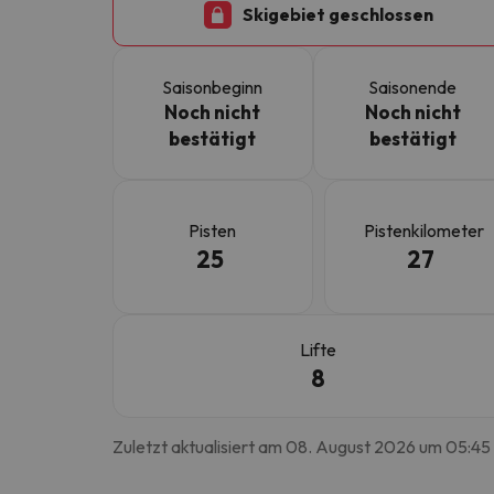
Skigebiet geschlossen
Es sieht so aus, als hätte sich unser Sucher v
Saisonbeginn
Saisonende
Noch nicht
Noch nicht
bestätigt
bestätigt
Pisten
Pistenkilometer
25
27
Lifte
8
Zuletzt aktualisiert am 08. August 2026 um 05:45