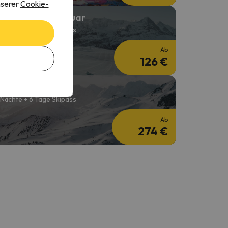
nserer
Cookie-
kiurlaub im Februar
 Nächte + 2 Tage Skipass
Ab
126 €
kiwochen
 Nächte + 6 Tage Skipass
Ab
274 €