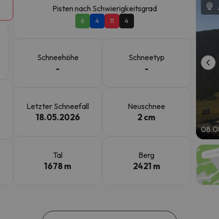
Pisten nach Schwierigkeitsgrad
6
4
11
4
erirrt. Sobald er seinen Kompass gefunden hat, wird er zurück sein.
Schneehöhe
Schneetyp
-
-
Letzter Schneefall
Neuschnee
18.05.2026
2 cm
08.0
Tal
Berg
1678 m
2421 m